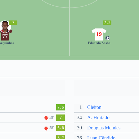
7
7.2
19
77
rquinhos
Eduardo Sasha
1
Cleiton
7.6
34
A. Hurtado
58'
7
39
Douglas Mendes
58'
6.6
36
Luan Cândido
6.7