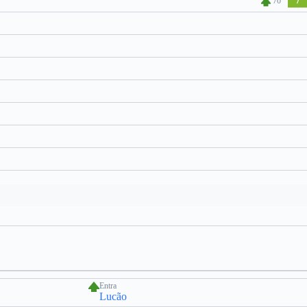
70'
7
Entra
Lucão