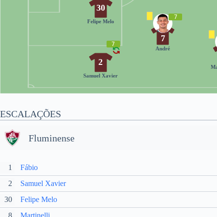
30
7
Felipe Melo
7
7
André
2
Ma
Samuel Xavier
ESCALAÇÕES
Fluminense
1
Fábio
2
Samuel Xavier
30
Felipe Melo
8
Martinelli