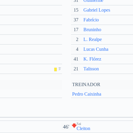
31
Guilherme
15
Gabriel Lopes
37
Fabrício
17
Bruninho
2
L. Realpe
4
Lucas Cunha
41
K. Flórez
21
Talisson
5'
TREINADOR
Pedro Caixinha
Sai
46'
Cleiton