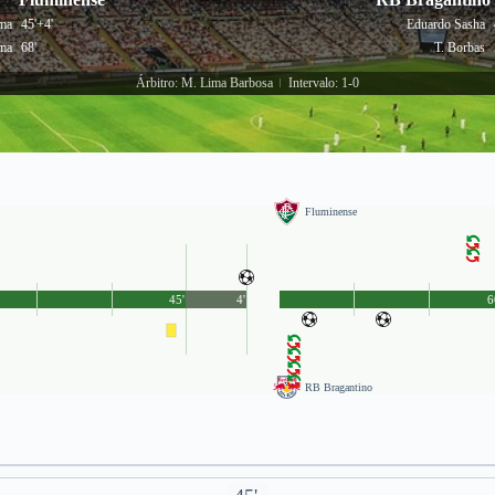
ma
45'+4'
Eduardo Sasha
ma
68'
T. Borbas
Árbitro: M. Lima Barbosa
Intervalo: 1-0
|
Fluminense
45'
4'
6
RB Bragantino