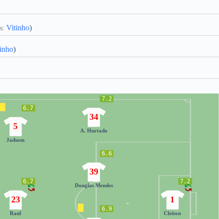
Vitinho
)
s:
inho
)
7.2
6.7
34
5
A. Hurtado
Jadsom
6.6
39
6.7
7.2
Douglas Mendes
23
1
6.9
Raul
Cleiton