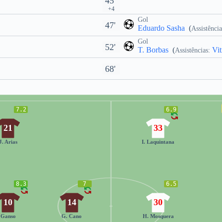
45'
+4
Gol
47'
Eduardo Sasha
(
Assistência
Gol
52'
T. Borbas
(
Vit
Assistências:
68'
7.2
6.9
21
33
J. Arias
I. Laquintana
8.3
7
6.5
10
14
30
Ganso
G. Cano
H. Mosquera