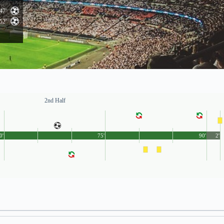
47'
52'
2nd Half
0'
75'
90'
2'