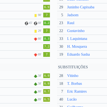
29
Juninho Capixaba
6.9
5
Jadsom
90'
7
23
Raul
45'
68'
8.2
22
Gustavinho
29'
7
33
I. Laquintana
80'
8.3
30
H. Mosquera
7.2
19
Eduardo Sasha
89'
7
SUBSTITUIÇÕES
28
Vitinho
58'
6.9
18
T. Borbas
58'
6.9
7
Eric Ramires
80'
6.7
40
Lucão
89'
6.5