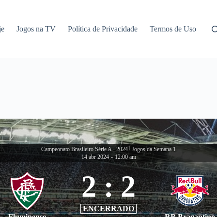
je
Jogos na TV
Política de Privacidade
Termos de Uso
Campeonato Brasileiro Série A - 2024
|
Jogos da Semana 1
14 abr 2024
-
12:00 am
2
:
2
ENCERRADO
Fluminense
RB Bragantino