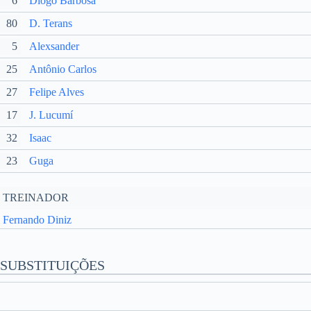
6
Diogo Barbosa
80
D. Terans
5
Alexsander
25
Antônio Carlos
27
Felipe Alves
17
J. Lucumí
32
Isaac
23
Guga
TREINADOR
Fernando Diniz
SUBSTITUIÇÕES