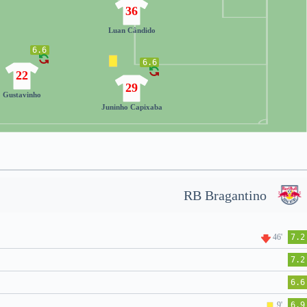
36
Luan Cândido
6.6
6.6
22
29
Gustavinho
Juninho Capixaba
RB Bragantino
46'
7.2
7.2
6.6
9'
6.9