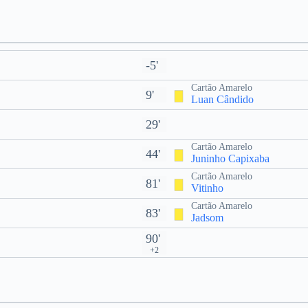
-5'
Cartão Amarelo
9'
Luan Cândido
29'
Cartão Amarelo
44'
Juninho Capixaba
Cartão Amarelo
81'
Vitinho
Cartão Amarelo
83'
Jadsom
90'
+2