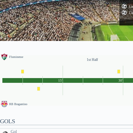
Li
Li
Fluminense
1st Half
15'
30'
RB Bragantino
GOLS
Gol