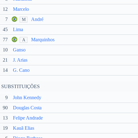
12
Marcelo
7
André
M
45
Lima
77
Marquinhos
A
10
Ganso
21
J. Arias
14
G. Cano
SUBSTITUIÇÕES
9
John Kennedy
90
Douglas Costa
13
Felipe Andrade
19
Kauã Elias