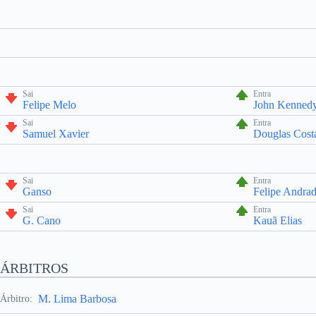
Sai
Entra
Felipe Melo
John Kenned
Sai
Entra
Samuel Xavier
Douglas Cost
Sai
Entra
Ganso
Felipe Andra
Sai
Entra
G. Cano
Kauã Elias
ÁRBITROS
M. Lima Barbosa
Árbitro: