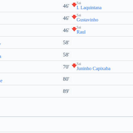
Sai
46'
I. Laquintana
Sai
46'
Gustavinho
Sai
46'
Raul
58'
y
58'
a
Sai
70'
Juninho Capixaba
80'
de
89'