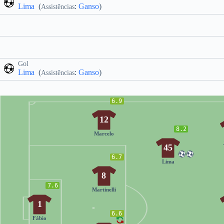
Lima
(
:
Ganso
)
Assistências
Gol
Lima
(
:
Ganso
)
Assistências
6.9
12
8.2
Marcelo
45
6.7
Lima
8
7.6
Martinelli
1
6.6
Fábio