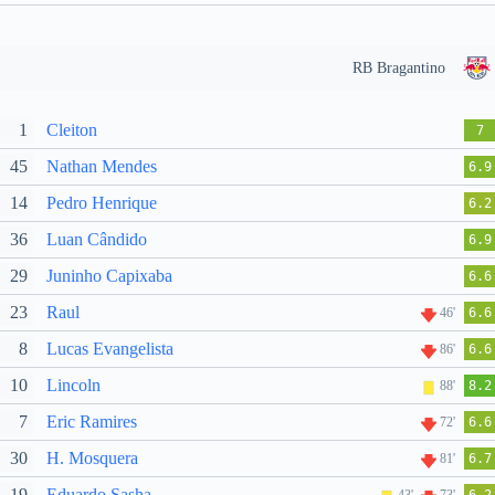
RB Bragantino
1
Cleiton
7
45
Nathan Mendes
6.9
14
Pedro Henrique
6.2
36
Luan Cândido
6.9
29
Juninho Capixaba
6.6
23
Raul
46'
6.6
8
Lucas Evangelista
86'
6.6
10
Lincoln
88'
8.2
7
Eric Ramires
72'
6.6
30
H. Mosquera
81'
6.7
19
Eduardo Sasha