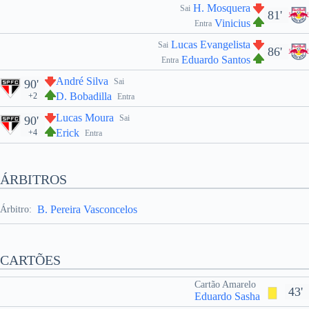
H. Mosquera
Sai
81'
Vinicius
Entra
Lucas Evangelista
Sai
86'
Eduardo Santos
Entra
André Silva
Sai
90'
D. Bobadilla
+2
Entra
Lucas Moura
Sai
90'
Erick
+4
Entra
ÁRBITROS
B. Pereira Vasconcelos
Árbitro:
CARTÕES
Cartão Amarelo
43'
Eduardo Sasha