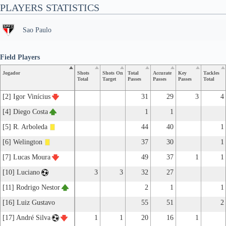
PLAYERS STATISTICS
Sao Paulo
Field Players
Jogador
Shots
Shots On
Total
Accurate
Key
Tackles
Total
Target
Passes
Passes
Passes
Total
[2] Igor Vinícius
31
29
3
4
[4] Diego Costa
1
1
[5] R. Arboleda
44
40
1
[6] Welington
37
30
1
[7] Lucas Moura
49
37
1
1
[10] Luciano
3
3
32
27
[11] Rodrigo Nestor
2
1
1
[16] Luiz Gustavo
55
51
2
[17] André Silva
1
1
20
16
1