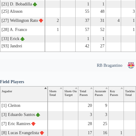
[21] D. Bobadilla
1
1
[25] Alisson
55
48
3
[27] Wellington Rato
2
37
31
4
1
[28] A. Franco
1
57
52
1
[33] Erick
1
1
[93] Jandrei
42
27
RB Bragantino
Field Players
Jogador
Shots
Shots On
Total
Accurate
Key
Tackles
Total
Target
Passes
Passes
Passes
Total
[1] Cleiton
20
9
[3] Eduardo Santos
3
3
[7] Eric Ramires
28
25
[8] Lucas Evangelista
17
16
1