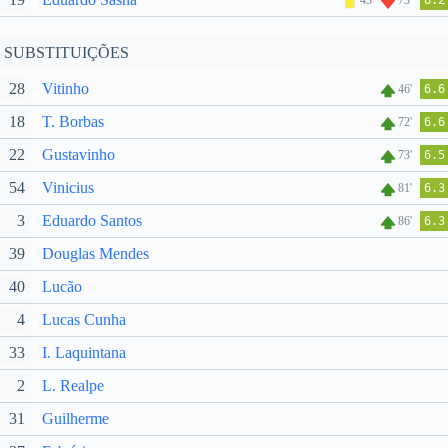
43'
73'
6.2
SUBSTITUIÇÕES
28
Vitinho
46'
6.6
18
T. Borbas
72'
6.6
22
Gustavinho
73'
6.5
54
Vinicius
81'
6.3
3
Eduardo Santos
86'
6.3
39
Douglas Mendes
40
Lucão
4
Lucas Cunha
33
I. Laquintana
2
L. Realpe
31
Guilherme