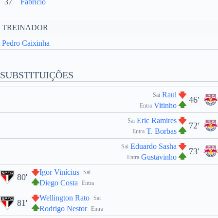
37
Fabrício
TREINADOR
Pedro Caixinha
SUBSTITUIÇÕES
Raul
Sai
46'
Vitinho
Entra
Eric Ramires
Sai
72'
T. Borbas
Entra
Eduardo Sasha
Sai
73'
Gustavinho
Entra
Igor Vinícius
Sai
80'
Diego Costa
Entra
Wellington Rato
Sai
81'
Rodrigo Nestor
Entra