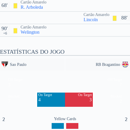
Cartão Amarelo
68'
R. Arboleda
Cartão Amarelo
88'
Lincoln
Cartão Amarelo
90'
Welington
+6
ESTATÍSTICAS DO JOGO
Sao Paulo
RB Bragantino
Off Target
Off Target
3
7
On Target
On Target
Blocked
Blocked
4
3
7
2
2
Yellow Cards
2