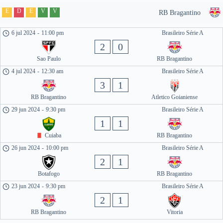
E
D
E
V
V
RB Bragantino
6 jul 2024
-
11:00 pm
Brasileiro Série A
2
0
Sao Paulo
RB Bragantino
4 jul 2024
-
12:30 am
Brasileiro Série A
3
1
RB Bragantino
Atletico Goianiense
29 jun 2024
-
9:30 pm
Brasileiro Série A
1
1
Cuiaba
RB Bragantino
26 jun 2024
-
10:00 pm
Brasileiro Série A
2
1
Botafogo
RB Bragantino
23 jun 2024
-
9:30 pm
Brasileiro Série A
2
1
RB Bragantino
Vitoria