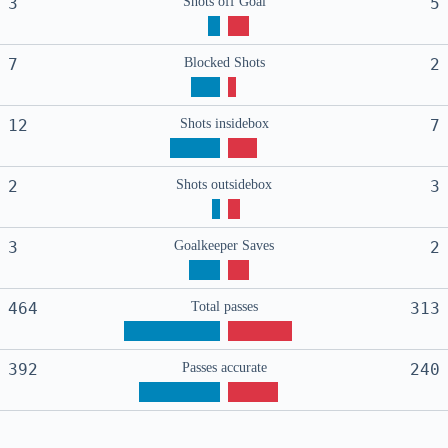
3
Shots off Goal
5
7
Blocked Shots
2
12
Shots insidebox
7
2
Shots outsidebox
3
3
Goalkeeper Saves
2
464
Total passes
313
392
Passes accurate
240