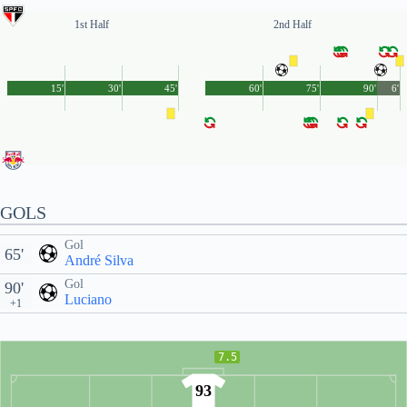
1st Half
2nd Half
15'
30'
45'
60'
75'
90'
6'
GOLS
Gol
65'
André Silva
Gol
90'
Luciano
+1
7.5
93