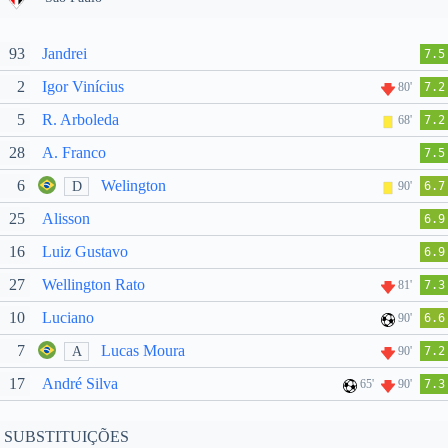
93
Jandrei
7.5
2
Igor Vinícius
80'
7.2
5
R. Arboleda
68'
7.2
28
A. Franco
7.5
6
Welington
D
90'
6.7
25
Alisson
6.9
16
Luiz Gustavo
6.9
27
Wellington Rato
81'
7.3
10
Luciano
90'
6.6
7
Lucas Moura
A
90'
7.2
17
André Silva
65'
90'
7.3
SUBSTITUIÇÕES