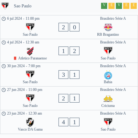
V
E
V
E
E
Sao Paulo
6 jul 2024
-
11:00 pm
Brasileiro Série A
2
0
Sao Paulo
RB Bragantino
4 jul 2024
-
12:30 am
Brasileiro Série A
1
2
Atletico Paranaense
Sao Paulo
30 jun 2024
-
7:00 pm
Brasileiro Série A
3
1
Sao Paulo
Bahia
27 jun 2024
-
11:00 pm
Brasileiro Série A
2
1
Sao Paulo
Criciuma
23 jun 2024
-
12:30 am
Brasileiro Série A
4
1
Vasco DA Gama
Sao Paulo