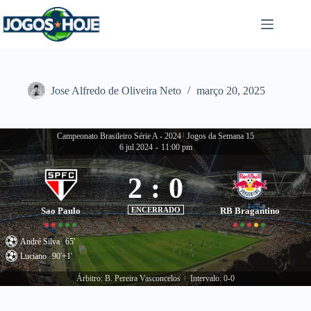
Pular
para
o
conteúdo
Jose Alfredo de Oliveira Neto
março 20, 2025
Campeonato Brasileiro Série A - 2024
|
Jogos da Semana 15
6 jul 2024
-
11:00 pm
2
:
0
Sao Paulo
ENCERRADO
RB Bragantino
André Silva
65'
Luciano
90'+1'
Árbitro: B. Pereira Vasconcelos
Intervalo: 0-0
|