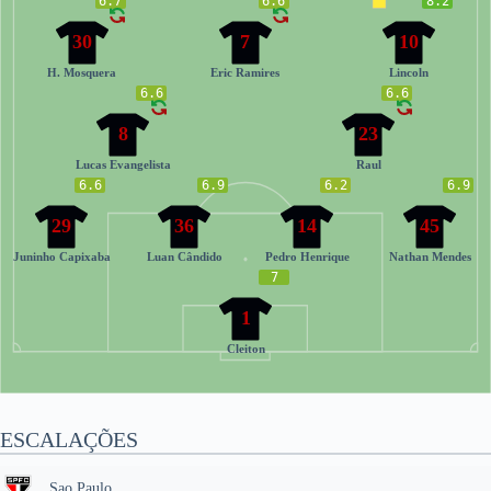
6.7
6.6
8.2
30
7
10
H. Mosquera
Eric Ramires
Lincoln
6.6
6.6
8
23
Lucas Evangelista
Raul
6.6
6.9
6.2
6.9
29
36
14
45
Juninho Capixaba
Luan Cândido
Pedro Henrique
Nathan Mendes
7
1
Cleiton
ESCALAÇÕES
Sao Paulo