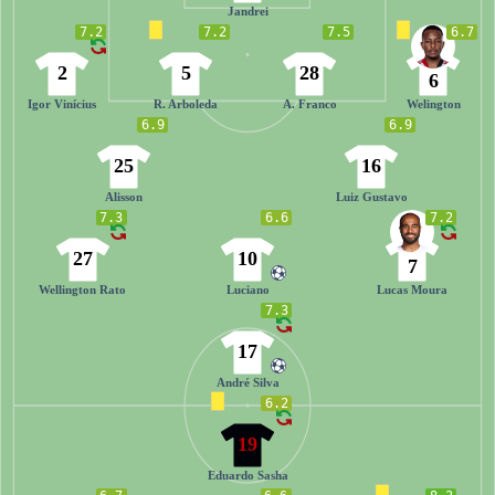
Jandrei
7.2
7.2
7.5
6.7
2
5
28
6
Igor Vinícius
R. Arboleda
A. Franco
Welington
6.9
6.9
25
16
Alisson
Luiz Gustavo
7.3
6.6
7.2
27
10
7
Wellington Rato
Luciano
Lucas Moura
7.3
17
André Silva
6.2
19
Eduardo Sasha