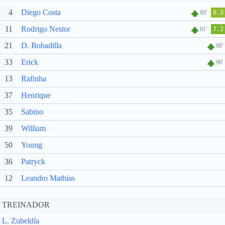
4
Diego Costa
80'
6.3
11
Rodrigo Nestor
81'
7.2
21
D. Bobadilla
90'
33
Erick
90'
13
Rafinha
37
Henrique
35
Sabino
39
William
50
Young
36
Patryck
12
Leandro Mathias
TREINADOR
L. Zubeldía