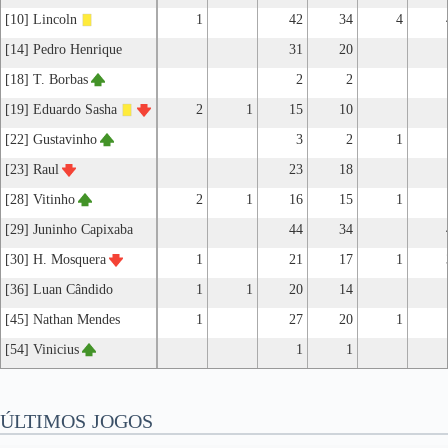
[10] Lincoln
1
42
34
4
[14] Pedro Henrique
31
20
[18] T. Borbas
2
2
[19] Eduardo Sasha
2
1
15
10
[22] Gustavinho
3
2
1
[23] Raul
23
18
[28] Vitinho
2
1
16
15
1
[29] Juninho Capixaba
44
34
[30] H. Mosquera
1
21
17
1
[36] Luan Cândido
1
1
20
14
[45] Nathan Mendes
1
27
20
1
[54] Vinicius
1
1
ÚLTIMOS JOGOS