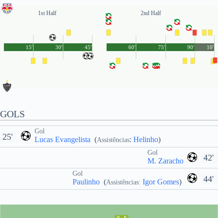
1st Half
2nd Half
15'
30'
45'
60'
75'
90'
10'
GOLS
Gol
25'
Lucas Evangelista
(
:
Helinho
)
Assistências
Gol
42'
M. Zaracho
Gol
44'
Paulinho
(
Igor Gomes
)
Assistências: