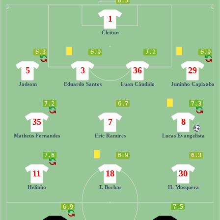
6.5
1
Cleiton
6.3
6.9
7.2
6.9
5
3
36
29
Jadsom
Eduardo Santos
Luan Cândido
Juninho Capixaba
7.2
6.7
7.3
35
7
8
Matheus Fernandes
Eric Ramires
Lucas Evangelista
7.6
6.9
6.3
11
18
30
Helinho
T. Borbas
H. Mosquera
6.9
7.5