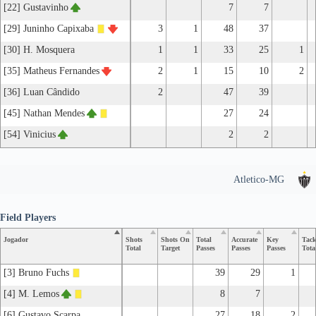
[22] Gustavinho
7
7
[29] Juninho Capixaba
3
1
48
37
[30] H. Mosquera
1
1
33
25
1
[35] Matheus Fernandes
2
1
15
10
2
[36] Luan Cândido
2
47
39
[45] Nathan Mendes
27
24
[54] Vinicius
2
2
Atletico-MG
Field Players
Jogador
Shots
Shots On
Total
Accurate
Key
Tack
Total
Target
Passes
Passes
Passes
Tota
[3] Bruno Fuchs
39
29
1
[4] M. Lemos
8
7
[6] Gustavo Scarpa
27
18
2