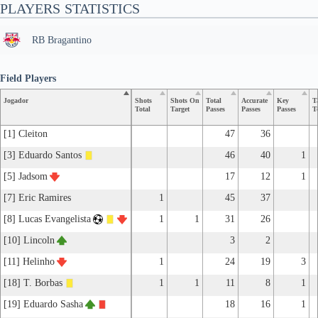
PLAYERS STATISTICS
RB Bragantino
Field Players
Jogador
Shots
Shots On
Total
Accurate
Key
T
Total
Target
Passes
Passes
Passes
T
[1] Cleiton
47
36
[3] Eduardo Santos
46
40
1
[5] Jadsom
17
12
1
[7] Eric Ramires
1
45
37
[8] Lucas Evangelista
1
1
31
26
[10] Lincoln
3
2
[11] Helinho
1
24
19
3
[18] T. Borbas
1
1
11
8
1
[19] Eduardo Sasha
18
16
1