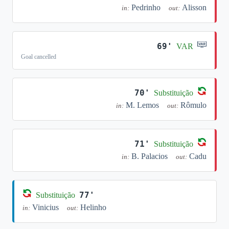
Pedrinho
Alisson
in:
out:
69'
VAR
Goal cancelled
70'
Substituição
M. Lemos
Rômulo
in:
out:
71'
Substituição
B. Palacios
Cadu
in:
out:
77'
Substituição
Vinicius
Helinho
in:
out: