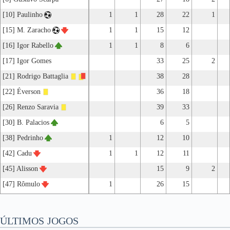
[10] Paulinho
1
1
28
22
1
[15] M. Zaracho
1
1
15
12
[16] Igor Rabello
1
1
8
6
[17] Igor Gomes
33
25
2
[21] Rodrigo Battaglia
38
28
[22] Éverson
36
18
[26] Renzo Saravia
39
33
[30] B. Palacios
6
5
[38] Pedrinho
1
12
10
[42] Cadu
1
1
12
11
[45] Alisson
15
9
2
[47] Rômulo
1
26
15
ÚLTIMOS JOGOS