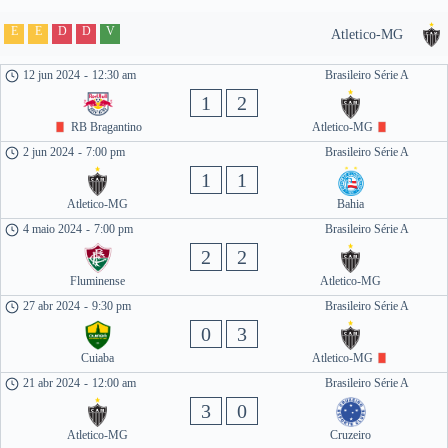
E
E
D
D
V
Atletico-MG
12 jun 2024
-
12:30 am
Brasileiro Série A
1
2
RB Bragantino
Atletico-MG
2 jun 2024
-
7:00 pm
Brasileiro Série A
1
1
Atletico-MG
Bahia
4 maio 2024
-
7:00 pm
Brasileiro Série A
2
2
Fluminense
Atletico-MG
27 abr 2024
-
9:30 pm
Brasileiro Série A
0
3
Cuiaba
Atletico-MG
21 abr 2024
-
12:00 am
Brasileiro Série A
3
0
Atletico-MG
Cruzeiro