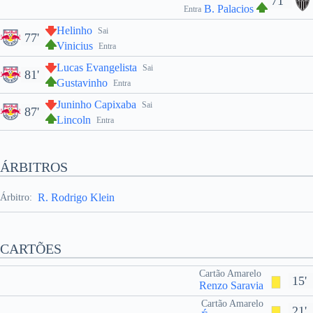
71'
B. Palacios
Entra
Helinho
Sai
77'
Vinicius
Entra
Lucas Evangelista
Sai
81'
Gustavinho
Entra
Juninho Capixaba
Sai
87'
Lincoln
Entra
ÁRBITROS
R. Rodrigo Klein
Árbitro:
CARTÕES
Cartão Amarelo
15'
Renzo Saravia
Cartão Amarelo
21'