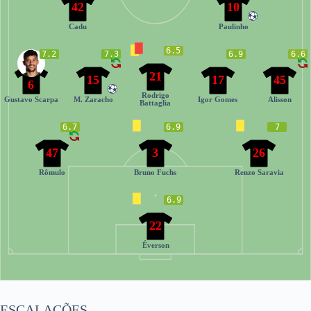
42
10
Cadu
Paulinho
6.5
7.2
7.3
6.9
6.6
21
15
17
45
6
Rodrigo
Gustavo Scarpa
M. Zaracho
Igor Gomes
Alisson
Battaglia
6.7
6.9
7
47
3
26
Rômulo
Bruno Fuchs
Renzo Saravia
6.9
22
Éverson
ESCALAÇÕES