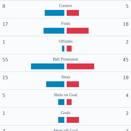
8
Corners
5
17
Fouls
18
1
Offsides
2
55
Ball Possession
45
15
Shots
10
5
Shots on Goal
4
1
Goals
2
Shots off Goal