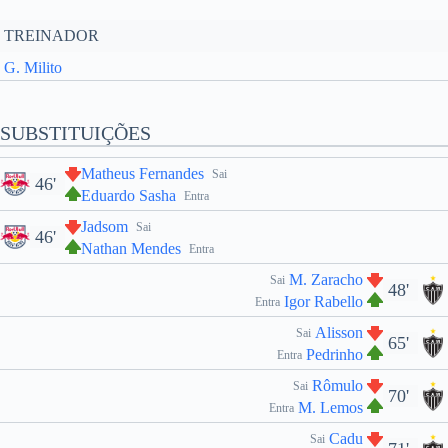
TREINADOR
G. Milito
SUBSTITUIÇÕES
Matheus Fernandes
Sai
46'
Eduardo Sasha
Entra
Jadsom
Sai
46'
Nathan Mendes
Entra
M. Zaracho
Sai
48'
Igor Rabello
Entra
Alisson
Sai
65'
Pedrinho
Entra
Rômulo
Sai
70'
M. Lemos
Entra
Cadu
Sai