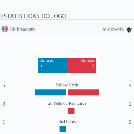
ESTATÍSTICAS DO JOGO
RB Bragantino
Atletico-MG
Off Target
Off Target
7
6
On Target
On Target
Blocked
Blocked
5
4
3
4
5
Yellow Cards
5
0
2d Yellow / Red Cards
1
1
Red Cards
0