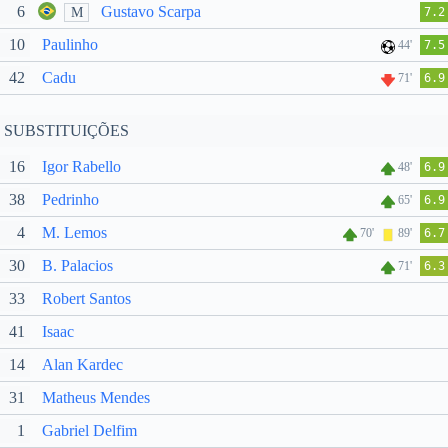
6
Gustavo Scarpa
M
7.2
10
Paulinho
44'
7.5
42
Cadu
71'
6.9
SUBSTITUIÇÕES
16
Igor Rabello
48'
6.9
38
Pedrinho
65'
6.9
4
M. Lemos
70'
89'
6.7
30
B. Palacios
71'
6.3
33
Robert Santos
41
Isaac
14
Alan Kardec
31
Matheus Mendes
1
Gabriel Delfim