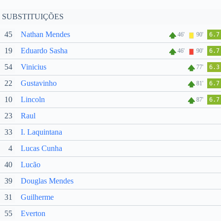
SUBSTITUIÇÕES
45
Nathan Mendes
46'
90'
6.7
19
Eduardo Sasha
46'
90'
6.7
54
Vinicius
77'
6.3
22
Gustavinho
81'
6.7
10
Lincoln
87'
6.7
23
Raul
33
I. Laquintana
4
Lucas Cunha
40
Lucão
39
Douglas Mendes
31
Guilherme
55
Everton