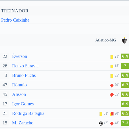
TREINADOR
Pedro Caixinha
Atletico-MG
22
Éverson
21'
6.9
26
Renzo Saravia
15'
7
3
Bruno Fuchs
85'
6.9
47
Rômulo
70'
6.7
45
Alisson
65'
6.6
17
Igor Gomes
6.9
21
Rodrigo Battaglia
51'
90'
6.5
15
M. Zaracho
42'
48'
7.3