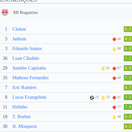
RB Bragantino
1
Cleiton
6.5
5
Jadsom
46'
6.3
3
Eduardo Santos
90'
6.9
36
Luan Cândido
7.2
29
Juninho Capixaba
81'
87'
6.9
35
Matheus Fernandes
46'
7.2
7
Eric Ramires
6.7
8
Lucas Evangelista
25'
33'
81'
7.3
11
Helinho
77'
7.6
18
T. Borbas
46'
6.9
30
H. Mosquera
6.3