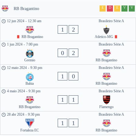
E
D
E
V
V
RB Bragantino
12 jun 2024
-
12:30 am
Brasileiro Série A
1
2
RB Bragantino
Atletico-MG
1 jun 2024
-
7:00 pm
Brasileiro Série A
0
2
Gremio
RB Bragantino
12 maio 2024
-
9:30 pm
Brasileiro Série A
1
0
Bahia
RB Bragantino
4 maio 2024
-
9:30 pm
Brasileiro Série A
1
1
RB Bragantino
Flamengo
28 abr 2024
-
9:30 pm
Brasileiro Série A
1
1
Fortaleza EC
RB Bragantino