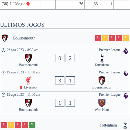
[38] I. Udogie
36
33
1
ÚLTIMOS JOGOS
D
E
D
D
E
Bournemouth
26 ago 2023
-
8:30 am
Premier League
0
2
Bournemouth
Tottenham
19 ago 2023
-
11:00 am
Premier League
3
1
Liverpool
Bournemouth
12 ago 2023
-
11:00 am
Premier League
1
1
Bournemouth
West Ham
D
E
D
D
V
Tottenham