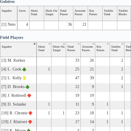
Goleiros
Jogador
Saves
Shots
Shots On
Total
Accurate
Key
Tackles
Tackles
Total
Target
Passes
Passes
Passes
Total
Blocks
[1] Neto
4
36
21
Field Players
Jogador
Shots
Shots On
Total
Accurate
Key
Tackles
Tac
Total
Target
Passes
Passes
Passes
Total
Blo
[3] M. Kerkez
33
26
2
[4] L. Cook
1
25
21
2
[5] L. Kelly
47
39
2
[7] D. Brooks
12
9
1
[8] J. Rothwell
19
19
[9] D. Solanke
1
11
9
1
[10] R. Christie
1
1
23
18
1
1
[19] J. Kluivert
17
14
1
1
[21] K. Moore
4
3