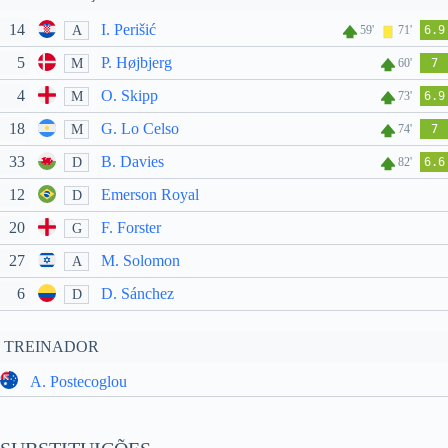
14
I. Perišić
A
59'
71'
6.9
5
P. Højbjerg
M
60'
7
4
O. Skipp
M
73'
6.9
18
G. Lo Celso
M
74'
7
33
B. Davies
D
82'
6.6
12
Emerson Royal
D
20
F. Forster
G
27
M. Solomon
A
6
D. Sánchez
D
TREINADOR
A. Postecoglou