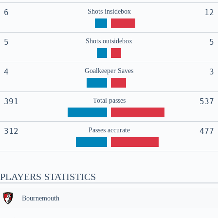
6
Shots insidebox
12
5
Shots outsidebox
5
4
Goalkeeper Saves
3
391
Total passes
537
312
Passes accurate
477
PLAYERS STATISTICS
Bournemouth