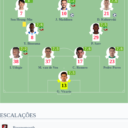
8
8.2
7.6
7
10
21
Son Heung-Min
J. Maddison
D. Kulusevski
7.6
7.5
8
29
Y. Bissouma
P. Sarr
7.2
7.5
7.6
7.6
38
37
17
23
I. Udogie
M. van de Ven
C. Romero
Pedro Porro
7.5
13
G. Vicario
ESCALAÇÕES
Bournemouth