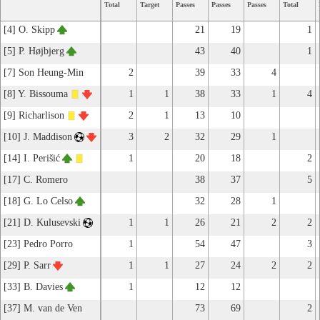
Total
Target
Passes
Passes
Passes
Total
[4] O. Skipp
21
19
1
[5] P. Højbjerg
43
40
1
[7] Son Heung-Min
2
39
33
4
[8] Y. Bissouma
1
1
38
33
1
4
[9] Richarlison
2
1
13
10
[10] J. Maddison
3
2
32
29
1
[14] I. Perišić
1
20
18
2
[17] C. Romero
38
37
5
[18] G. Lo Celso
32
28
1
[21] D. Kulusevski
1
1
26
21
2
2
[23] Pedro Porro
1
54
47
3
[29] P. Sarr
1
1
27
24
2
2
[33] B. Davies
1
12
12
[37] M. van de Ven
73
69
2