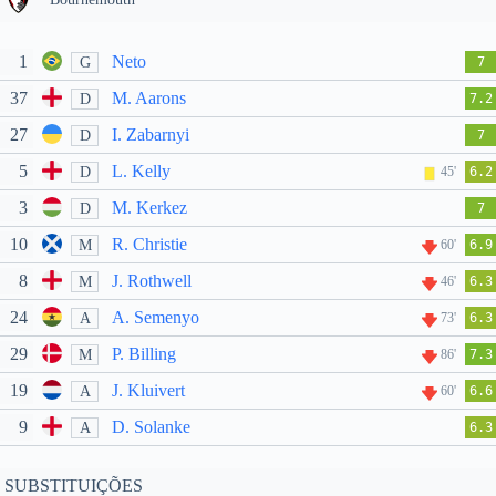
1
Neto
G
7
37
M. Aarons
D
7.2
27
I. Zabarnyi
D
7
5
L. Kelly
D
45'
6.2
3
M. Kerkez
D
7
10
R. Christie
M
60'
6.9
8
J. Rothwell
M
46'
6.3
24
A. Semenyo
A
73'
6.3
29
P. Billing
M
86'
7.3
19
J. Kluivert
A
60'
6.6
9
D. Solanke
A
6.3
SUBSTITUIÇÕES