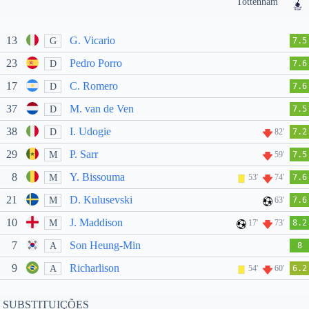
Tottenham
13
G. Vicario
G
7.5
23
Pedro Porro
D
7.6
17
C. Romero
D
7.6
37
M. van de Ven
D
7.5
38
I. Udogie
D
82'
7.2
29
P. Sarr
M
59'
7.5
8
Y. Bissouma
M
53'
74'
7.6
21
D. Kulusevski
M
63'
7.6
10
J. Maddison
M
17'
73'
8.2
7
Son Heung-Min
A
8
9
Richarlison
A
54'
60'
6.2
SUBSTITUIÇÕES