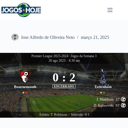
Pular
para
o
conteúdo
Jose Alfredo de Oliveira Neto
março 21, 2025
Premier League 2023-2024
|
Jogos da Semana 3
26 ago 2023
-
8:30 am
0
:
2
Bournemouth
ENCERRADO
Tottenham
J. Maddison
17'
D. Kulusevski
63'
Árbitro: T. Robinson
Intervalo: 0-1
|