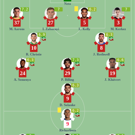
Neto
7.2
7
6.2
7
37
27
5
3
M. Aarons
I. Zabarnyi
L. Kelly
M. Kerkez
6.9
6.3
10
8
R. Christie
J. Rothwell
6.3
7.3
6.6
24
29
19
A. Semenyo
P. Billing
J. Kluivert
6.3
9
D. Solanke
6.2
9
Richarlison