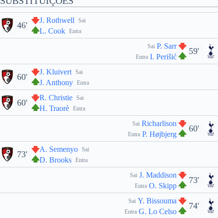
SUBSTITUIÇÕES
J. Rothwell
Sai
46'
L. Cook
Entra
P. Sarr
Sai
59'
I. Perišić
Entra
J. Kluivert
Sai
60'
J. Anthony
Entra
R. Christie
Sai
60'
H. Traorè
Entra
Richarlison
Sai
60'
P. Højbjerg
Entra
A. Semenyo
Sai
73'
D. Brooks
Entra
J. Maddison
Sai
73'
O. Skipp
Entra
Y. Bissouma
Sai
74'
G. Lo Celso
Entra