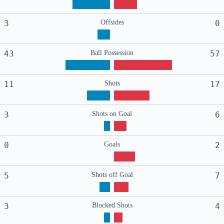
3
Offsides
0
43
Ball Possession
57
11
Shots
17
3
Shots on Goal
6
0
Goals
2
5
Shots off Goal
7
3
Blocked Shots
4