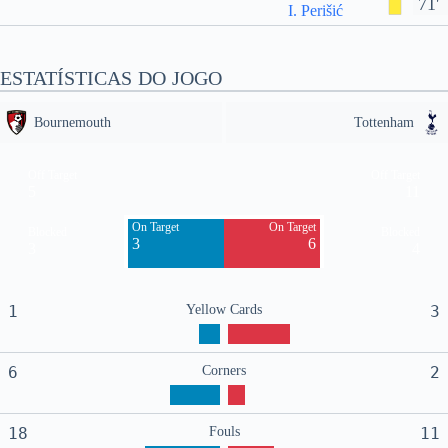
71'
I. Perišić
ESTATÍSTICAS DO JOGO
Bournemouth
Tottenham
Off Target
Off Target
5
11
On Target
On Target
Blocked
Blocked
3
6
3
4
1
Yellow Cards
3
6
Corners
2
18
Fouls
11