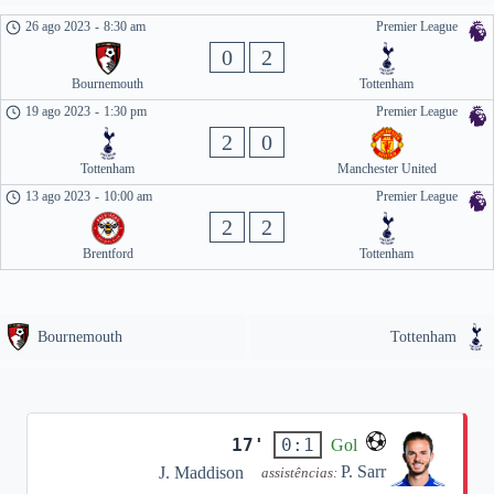
26 ago 2023
-
8:30 am
Premier League
0
2
Bournemouth
Tottenham
19 ago 2023
-
1:30 pm
Premier League
2
0
Tottenham
Manchester United
13 ago 2023
-
10:00 am
Premier League
2
2
Brentford
Tottenham
Bournemouth
Tottenham
17'
0:1
Gol
P. Sarr
J. Maddison
assistências: