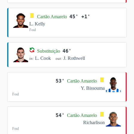
45' +1'
Cartão Amarelo
L. Kelly
Foul
46'
Substituição
L. Cook
J. Rothwell
in:
out:
53'
Cartão Amarelo
Y. Bissouma
Foul
54'
Cartão Amarelo
Richarlison
Foul