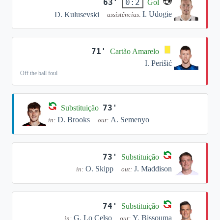
63'
0:2
Gol
I. Udogie
D. Kulusevski
assistências:
71'
Cartão Amarelo
I. Perišić
Off the ball foul
73'
Substituição
D. Brooks
A. Semenyo
in:
out:
73'
Substituição
O. Skipp
J. Maddison
in:
out:
74'
Substituição
G. Lo Celso
Y. Bissouma
in:
out: