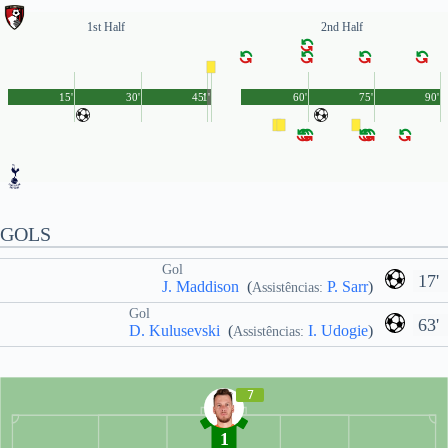
1st Half
2nd Half
15'
30'
45'
1'
60'
75'
90'
GOLS
Gol
17'
J. Maddison
(
P. Sarr
)
Assistências:
Gol
63'
D. Kulusevski
(
I. Udogie
)
Assistências:
7
1