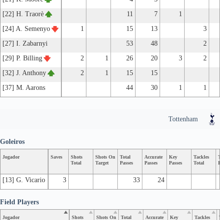
[22] H. Traorè
11
7
1
[24] A. Semenyo
1
15
13
3
[27] I. Zabarnyi
53
48
2
[29] P. Billing
2
1
26
20
3
2
[32] J. Anthony
2
1
15
15
[37] M. Aarons
44
30
1
1
Tottenham
Goleiros
Jogador
Saves
Shots
Shots On
Total
Accurate
Key
Tackles
Total
Target
Passes
Passes
Passes
Total
[13] G. Vicario
3
33
24
Field Players
Jogador
Shots
Shots On
Total
Accurate
Key
Tackles