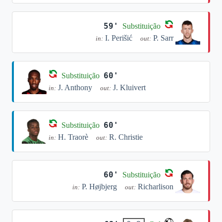
59'
Substituição
I. Perišić
P. Sarr
in:
out:
60'
Substituição
J. Anthony
J. Kluivert
in:
out:
60'
Substituição
H. Traorè
R. Christie
in:
out:
60'
Substituição
P. Højbjerg
Richarlison
in:
out: