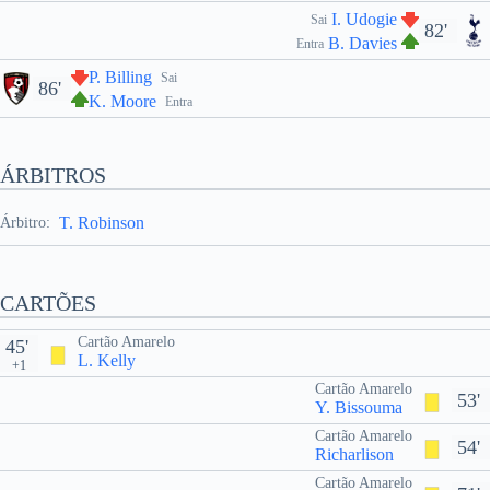
I. Udogie
Sai
82'
B. Davies
Entra
P. Billing
Sai
86'
K. Moore
Entra
ÁRBITROS
T. Robinson
Árbitro:
CARTÕES
Cartão Amarelo
45'
L. Kelly
+1
Cartão Amarelo
53'
Y. Bissouma
Cartão Amarelo
54'
Richarlison
Cartão Amarelo