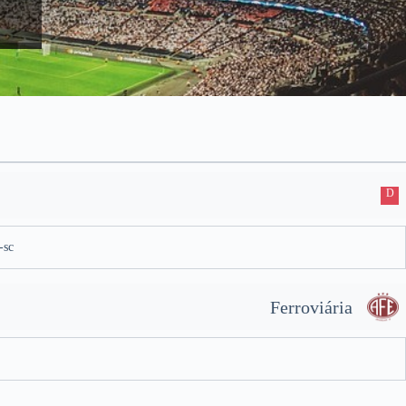
D
-sc
Ferroviária