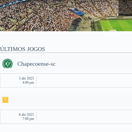
ÚLTIMOS JOGOS
Chapecoense-sc
5 abr 2025
4:00 pm
E
6 abr 2025
7:00 pm