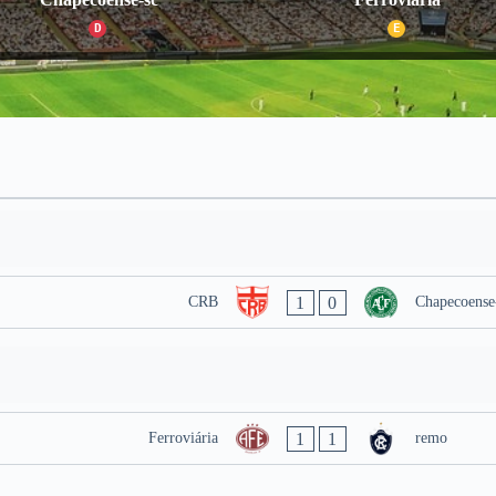
D
E
1
0
CRB
Chapecoense
1
1
Ferroviária
remo