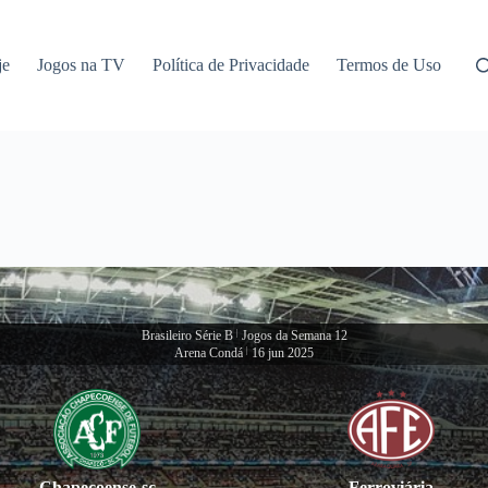
je
Jogos na TV
Política de Privacidade
Termos de Uso
Brasileiro Série B
|
Jogos da Semana 12
Arena Condá
|
16 jun 2025
Chapecoense-sc
Ferroviária