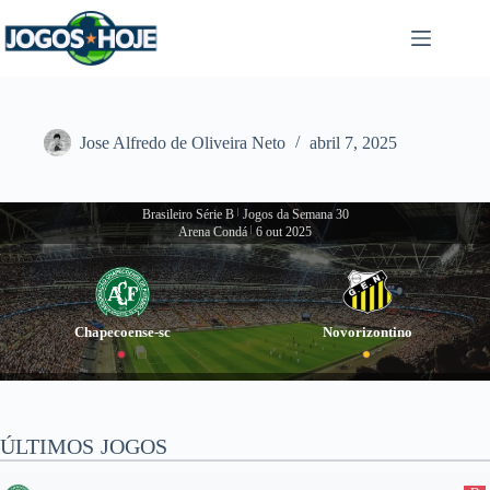
Pular
para
o
conteúdo
Jose Alfredo de Oliveira Neto
abril 7, 2025
Brasileiro Série B
|
Jogos da Semana 30
Arena Condá
|
6 out 2025
Chapecoense-sc
Novorizontino
ÚLTIMOS JOGOS