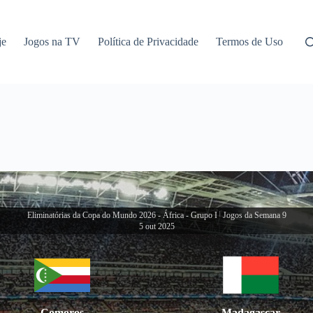
je
Jogos na TV
Política de Privacidade
Termos de Uso
Eliminatórias da Copa do Mundo 2026 - África - Grupo I
|
Jogos da Semana 9
5 out 2025
Comoros
Madagascar