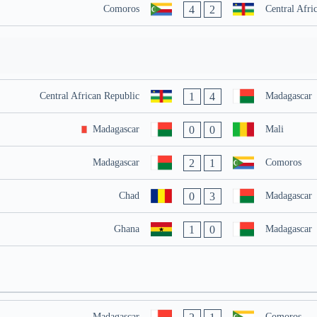
4
2
Comoros
Central Afri
1
4
Central African Republic
Madagascar
0
0
Madagascar
Mali
2
1
Madagascar
Comoros
0
3
Chad
Madagascar
1
0
Ghana
Madagascar
Madagascar
Comoros