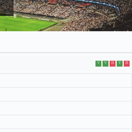
V
V
D
V
D