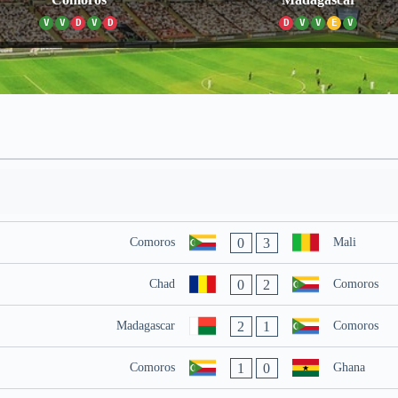
V
V
D
V
D
D
V
V
E
V
0
3
Comoros
Mali
0
2
Chad
Comoros
2
1
Madagascar
Comoros
1
0
Comoros
Ghana