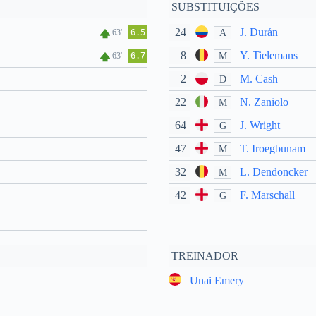
SUBSTITUIÇÕES
24
J. Durán
A
63'
6.5
8
Y. Tielemans
M
63'
6.7
2
M. Cash
D
22
N. Zaniolo
M
64
J. Wright
G
47
T. Iroegbunam
M
32
L. Dendoncker
M
42
F. Marschall
G
TREINADOR
Unai Emery