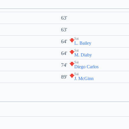
63'
63'
Sai
64'
L. Bailey
Sai
64'
M. Diaby
Sai
74'
Diego Carlos
Sai
89'
J. McGinn