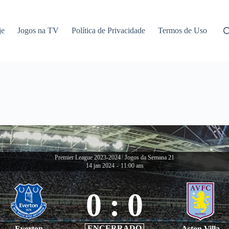
je
Jogos na TV
Política de Privacidade
Termos de Uso
Premier League 2023-2024
|
Jogos da Semana 21
14 jan 2024
-
11:00 am
0
:
0
ENCERRADO
Everton
Aston Villa