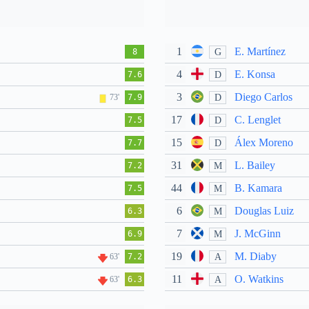
1
E. Martínez
G
8
4
E. Konsa
D
7.6
3
Diego Carlos
D
73'
7.9
17
C. Lenglet
D
7.5
15
Álex Moreno
D
7.7
31
L. Bailey
M
7.2
44
B. Kamara
M
7.5
6
Douglas Luiz
M
6.3
7
J. McGinn
M
6.9
19
M. Diaby
A
63'
7.2
11
O. Watkins
A
63'
6.3