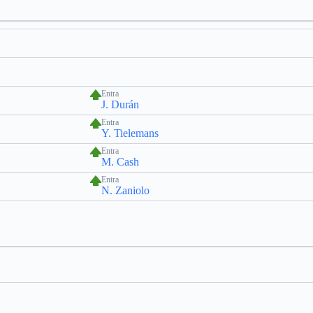
Entra
J. Durán
Entra
Y. Tielemans
Entra
M. Cash
Entra
N. Zaniolo