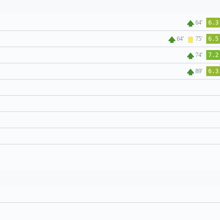
64'
6.3
64'
75'
6.5
74'
7.2
89'
6.3