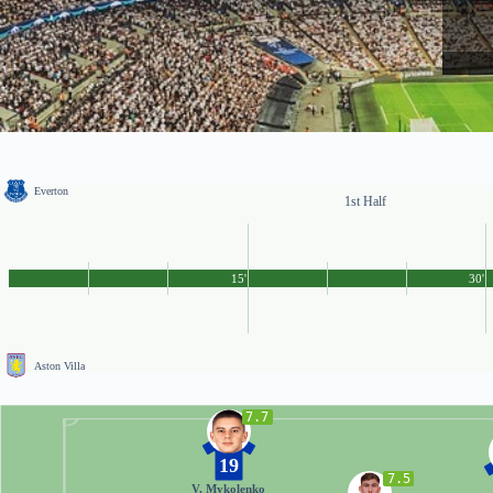
Everton
1st Half
15'
30'
Aston Villa
7.7
19
7.5
V. Mykolenko