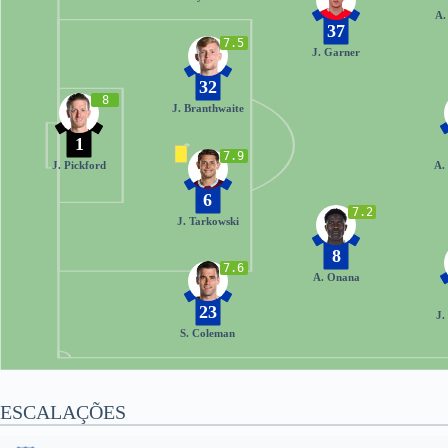
A.
37
7.5
J. Garner
32
8
J. Branthwaite
1
7.9
J. Pickford
A.
6
7.2
J. Tarkowski
8
7.6
A. Onana
23
J.
S. Coleman
ESCALAÇÕES