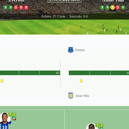
V
V
D
D
D
V
V
E
D
V
Árbitro: D. Coote
Intervalo: 0-0
|
Everton
45'
6
Aston Villa
7.2
7.2
10