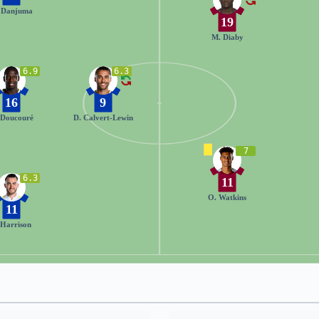
 Danjuma
19
M. Diaby
6.9
6.3
16
9
 Doucouré
D. Calvert-Lewin
7
6.3
11
O. Watkins
11
 Harrison