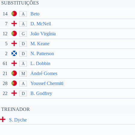
SUBSTITUIÇÕES
14
Beto
A
7
D. McNeil
A
12
João Virgínia
G
5
M. Keane
D
2
N. Patterson
D
61
L. Dobbin
A
21
André Gomes
M
28
Youssef Chermiti
A
22
B. Godfrey
D
TREINADOR
S. Dyche