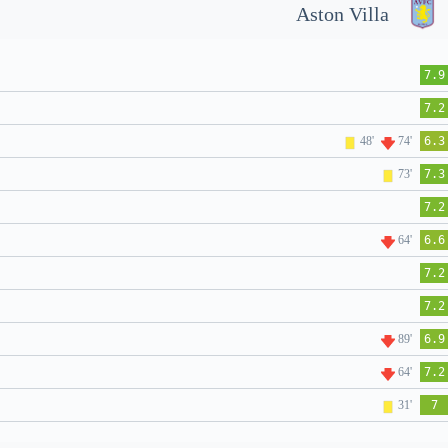
Aston Villa
7.9
7.2
48'
74'
6.3
73'
7.3
7.2
64'
6.6
7.2
7.2
89'
6.9
64'
7.2
31'
7