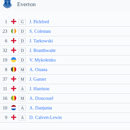
Everton
1
J. Pickford
G
23
S. Coleman
D
6
J. Tarkowski
D
32
J. Branthwaite
D
19
V. Mykolenko
D
8
A. Onana
M
37
J. Garner
M
11
J. Harrison
A
16
A. Doucouré
M
10
A. Danjuma
A
9
D. Calvert-Lewin
A