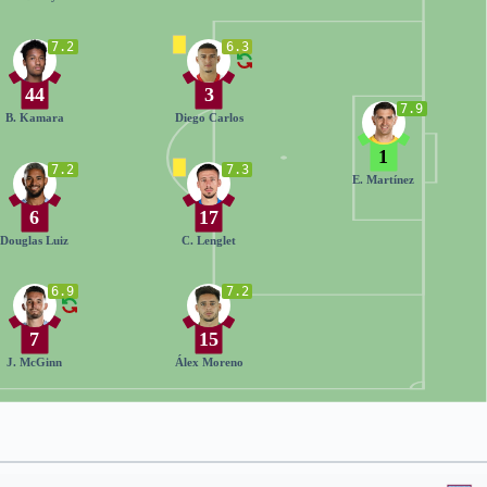
7.2
6.3
44
3
7.9
B. Kamara
Diego Carlos
1
7.2
7.3
E. Martínez
6
17
Douglas Luiz
C. Lenglet
6.9
7.2
7
15
J. McGinn
Álex Moreno