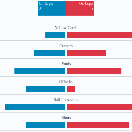
On Target
On Target
Blocked
Blocked
2
5
3
4
Yellow Cards
Corners
Fouls
Offsides
Ball Possession
Shots