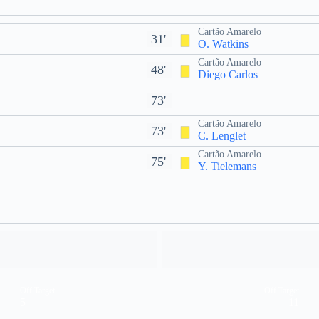
Cartão Amarelo
31'
O. Watkins
Cartão Amarelo
48'
Diego Carlos
73'
Cartão Amarelo
73'
C. Lenglet
Cartão Amarelo
75'
Y. Tielemans
Off Target
Off Target
5
11