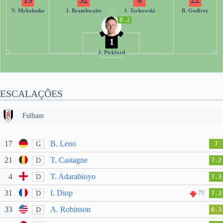
19
32
6
22
V. Mykolenko
J. Branthwaite
J. Tarkowski
B. Godfrey
8.2
1
J. Pickford
ESCALAÇÕES
Fulham
17
B. Leno
G
7
21
T. Castagne
D
7.2
4
T. Adarabioyo
D
7.3
31
I. Diop
D
75'
7.3
33
A. Robinson
D
6.3