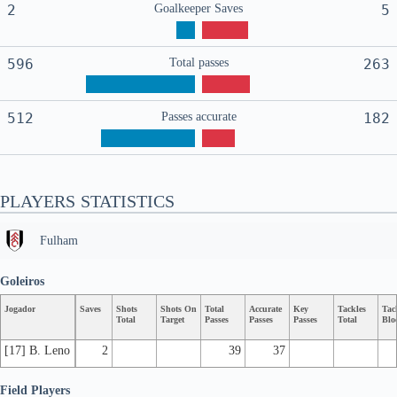
2
Goalkeeper Saves
5
596
Total passes
263
512
Passes accurate
182
PLAYERS STATISTICS
Fulham
Goleiros
Jogador
Saves
Shots
Shots On
Total
Accurate
Key
Tackles
Tac
Total
Target
Passes
Passes
Passes
Total
Blo
[17] B. Leno
2
39
37
Field Players