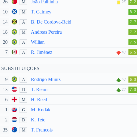
26
João Palhinha
M
26'
7.2
10
T. Cairney
M
8.2
14
B. De Cordova-Reid
A
7.7
18
Andreas Pereira
M
7.2
20
Willian
A
7.5
7
R. Jiménez
A
46'
6.5
SUBSTITUIÇÕES
19
Rodrigo Muniz
A
46'
6.3
13
T. Ream
D
75'
7.3
6
H. Reed
M
1
M. Rodák
G
2
K. Tete
D
35
T. Francois
M