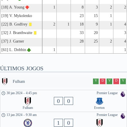
[18] A. Young
1
8
3
2
2
[19] V. Mykolenko
23
15
1
[22] B. Godfrey
2
1
18
9
1
4
[32] J. Branthwaite
33
20
3
[37] J. Garner
28
25
2
4
[61] L. Dobbin
1
1
ÚLTIMOS JOGOS
V
D
V
D
V
Fulham
30 jan 2024
-
4:45 pm
Premier League
0
0
Fulham
Everton
13 jan 2024
-
9:30 am
Premier League
1
0