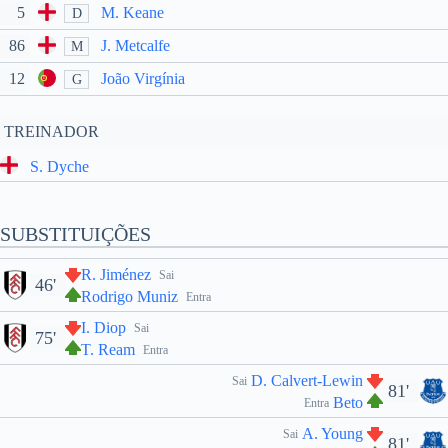
5
M. Keane
D
86
J. Metcalfe
M
12
João Virgínia
G
TREINADOR
S. Dyche
SUBSTITUIÇÕES
R. Jiménez
Sai
46'
Rodrigo Muniz
Entra
I. Diop
Sai
75'
T. Ream
Entra
D. Calvert-Lewin
Sai
81'
Beto
Entra
A. Young
Sai
81'