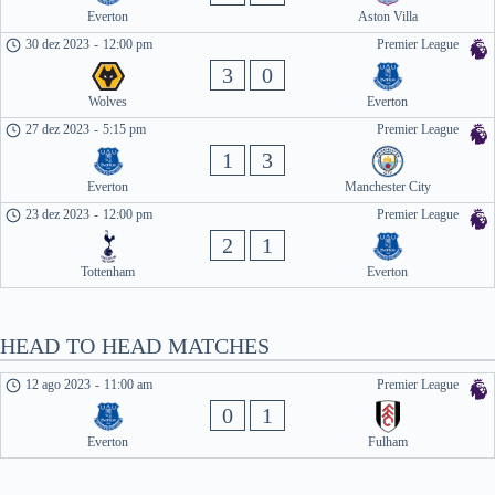
Everton
Aston Villa
30 dez 2023
-
12:00 pm
Premier League
3
0
Wolves
Everton
27 dez 2023
-
5:15 pm
Premier League
1
3
Everton
Manchester City
23 dez 2023
-
12:00 pm
Premier League
2
1
Tottenham
Everton
HEAD TO HEAD MATCHES
12 ago 2023
-
11:00 am
Premier League
0
1
Everton
Fulham