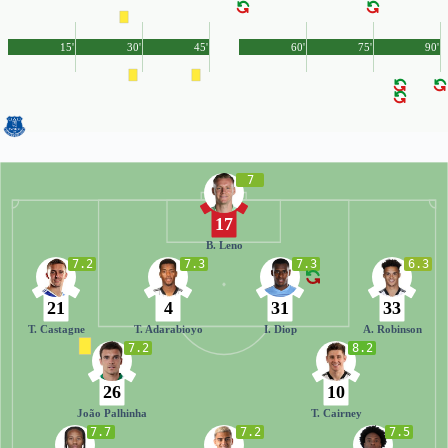
15'
30'
45'
60'
75'
90'
7
17
B. Leno
7.2
7.3
7.3
6.3
21
4
31
33
T. Castagne
T. Adarabioyo
I. Diop
A. Robinson
7.2
8.2
26
10
João Palhinha
T. Cairney
7.7
7.2
7.5