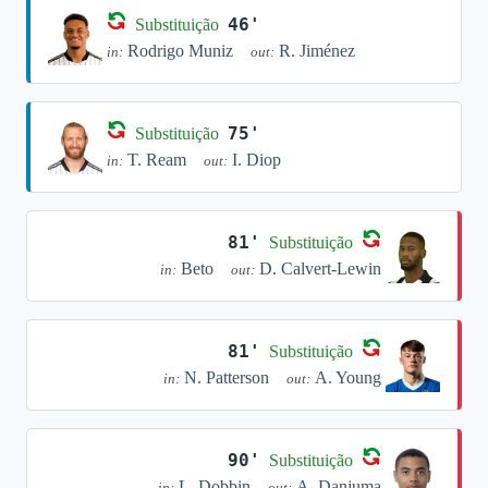
46'
Substituição
Rodrigo Muniz
R. Jiménez
in:
out:
75'
Substituição
T. Ream
I. Diop
in:
out:
81'
Substituição
Beto
D. Calvert-Lewin
in:
out:
81'
Substituição
N. Patterson
A. Young
in:
out:
90'
Substituição
L. Dobbin
A. Danjuma