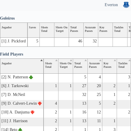
Everton
Goleiros
Jogador
Saves
Shots
Shots On
Total
Accurate
Key
Tackles
T
Total
Target
Passes
Passes
Passes
Total
B
[1] J. Pickford
5
46
32
Field Players
Jogador
Shots
Shots On
Total
Accurate
Key
Tackles
Total
Target
Passes
Passes
Passes
Total
[2] N. Patterson
5
4
3
[6] J. Tarkowski
1
1
27
20
2
1
[7] D. McNeil
32
25
1
2
[9] D. Calvert-Lewin
4
13
5
2
[10] A. Danjuma
2
1
16
12
2
[11] J. Harrison
2
1
13
11
1
[14] Beto
2
1
1
3