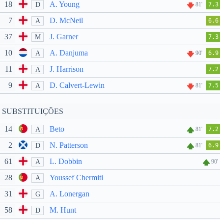
18
A. Young
D
81'
7.3
7
D. McNeil
A
6.6
37
J. Garner
M
7.3
10
A. Danjuma
A
90'
6.9
11
J. Harrison
A
7.2
9
D. Calvert-Lewin
A
81'
7.5
SUBSTITUIÇÕES
14
Beto
A
81'
7.2
2
N. Patterson
D
81'
6.9
61
L. Dobbin
A
90'
28
Youssef Chermiti
A
31
A. Lonergan
G
58
M. Hunt
D