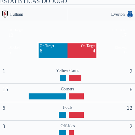
ESTATÍSTICAS DO JOGO
Fulham
Everton
Off Target
Off Target
13
17
On Target
On Target
Blocked
Blocked
6
4
6
6
1
Yellow Cards
2
15
Corners
6
6
Fouls
12
3
Offsides
2