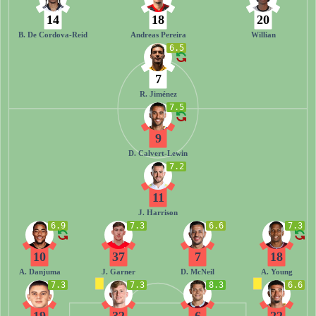
14
18
20
B. De Cordova-Reid
Andreas Pereira
Willian
6.5
7
R. Jiménez
7.5
9
D. Calvert-Lewin
7.2
11
J. Harrison
6.9
7.3
6.6
7.3
10
37
7
18
A. Danjuma
J. Garner
D. McNeil
A. Young
7.3
7.3
8.3
6.6