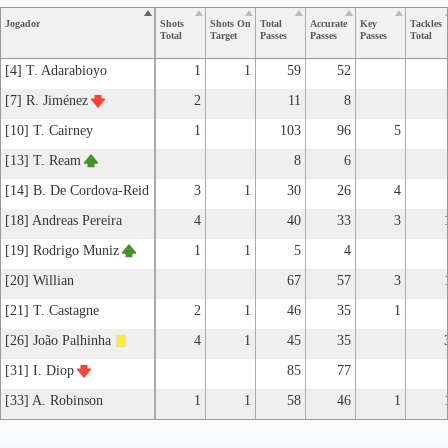
Jogador
Shots
Shots On
Total
Accurate
Key
Tackles
Total
Target
Passes
Passes
Passes
Total
[4] T. Adarabioyo
1
1
59
52
[7] R. Jiménez
2
11
8
[10] T. Cairney
1
103
96
5
[13] T. Ream
8
6
[14] B. De Cordova-Reid
3
1
30
26
4
[18] Andreas Pereira
4
40
33
3
[19] Rodrigo Muniz
1
1
5
4
[20] Willian
67
57
3
[21] T. Castagne
2
1
46
35
1
[26] João Palhinha
4
1
45
35
[31] I. Diop
85
77
[33] A. Robinson
1
1
58
46
1