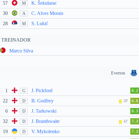
57
K. Šekularac
M
30
C. Alves Morais
A
28
S. Lukić
M
TREINADOR
Marco Silva
Everton
1
J. Pickford
G
8.2
22
B. Godfrey
D
28'
6.6
6
J. Tarkowski
D
8.3
32
J. Branthwaite
D
42'
7.3
19
V. Mykolenko
D
7.3