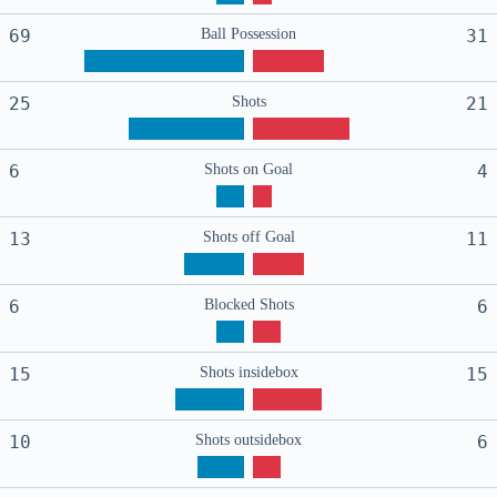
69
Ball Possession
31
25
Shots
21
6
Shots on Goal
4
13
Shots off Goal
11
6
Blocked Shots
6
15
Shots insidebox
15
10
Shots outsidebox
6