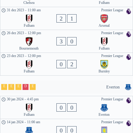
Chelsea
Fulham
31 dez 2023
-
11:00 am
Premier League
2
1
Fulham
Arsenal
26 dez 2023
-
12:00 pm
Premier League
3
0
Bournemouth
Fulham
23 dez 2023
-
12:00 pm
Premier League
0
2
Fulham
Burnley
E
E
E
D
E
Everton
30 jan 2024
-
4:45 pm
Premier League
0
0
Fulham
Everton
14 jan 2024
-
11:00 am
Premier League
0
0