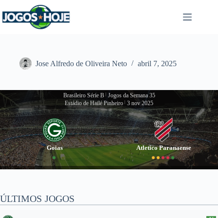
Pular
para
o
conteúdo
Jose Alfredo de Oliveira Neto
abril 7, 2025
Brasileiro Série B
|
Jogos da Semana 35
Estádio de Hailé Pinheiro
|
3 nov 2025
Goias
Atletico Paranaense
ÚLTIMOS JOGOS