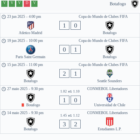
V
V
V
D
V
Botafogo
23 jun 2025
-
4:00 pm
Copa do Mundo de Clubes FIFA
1
0
Atletico Madrid
Botafogo
19 jun 2025
-
10:00 pm
Copa do Mundo de Clubes FIFA
0
1
Paris Saint Germain
Botafogo
15 jun 2025
-
11:00 pm
Copa do Mundo de Clubes FIFA
2
1
Botafogo
Seattle Sounders
27 maio 2025
-
9:30 pm
CONMEBOL Libertadores
1.02
1.10
xG
1
0
Botafogo
Universidad de Chile
14 maio 2025
-
9:30 pm
CONMEBOL Libertadores
1.45
1.12
xG
3
2
Botafogo
Estudiantes L.P.