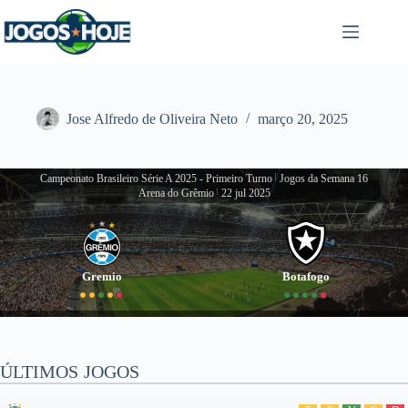
Pular
para
o
conteúdo
Jose Alfredo de Oliveira Neto
março 20, 2025
Campeonato Brasileiro Série A 2025 - Primeiro Turno
|
Jogos da Semana 16
Arena do Grêmio
|
22 jul 2025
Gremio
Botafogo
ÚLTIMOS JOGOS