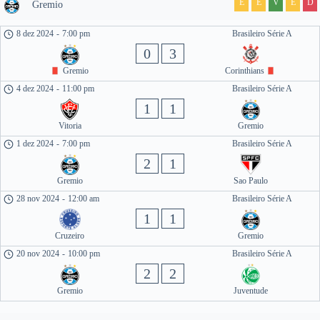
E
E
V
E
D
Gremio
8 dez 2024
-
7:00 pm
Brasileiro Série A
0
3
Gremio
Corinthians
4 dez 2024
-
11:00 pm
Brasileiro Série A
1
1
Vitoria
Gremio
1 dez 2024
-
7:00 pm
Brasileiro Série A
2
1
Gremio
Sao Paulo
28 nov 2024
-
12:00 am
Brasileiro Série A
1
1
Cruzeiro
Gremio
20 nov 2024
-
10:00 pm
Brasileiro Série A
2
2
Gremio
Juventude