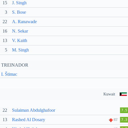
15
J. Singh
3
S. Bose
22
A. Ranawade
16
N. Sekar
13
V. Kaith
5
M. Singh
TREINADOR
I. Štimac
Kuwait
22
Sulaiman Abdulghafoor
7.5
13
Rashed Al Dosary
85'
7.3