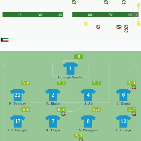
15'
30'
45'
60'
75'
90'
4'
8
1
G. Singh Sandhu
6.6
7.2
7.7
6.3
21
2
4
6
N. Poojary
R. Bheke
A. Ali
J. Gupta
6.6
6.9
6.3
6.7
17
7
8
12
L. Chhangte
A. Thapa
S. Wangjam
L. Colaço
6.3