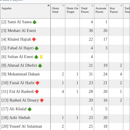
Jogador
Shots
Shots On
Total
Accurate
Key
Tack
Total
Target
Passes
Passes
Passes
Tota
[2] Sami Al Sanea
4
1
[3] Meshari Al Enezi
30
26
[4] Khaled Hajiah
22
17
[5] Fahad Al Hajeri
4
3
[6] Sultan Al Enezi
4
[8] Ahmad Al Dhefiri
21
19
2
[9] Mohammad Daham
2
1
31
24
4
[10] Faisal Al Harbi
1
1
23
21
2
[11] Eid Al Rashedi
4
1
28
20
1
[13] Rashed Al Dosary
20
16
2
[17] Ali Khalaf
5
5
[18] Azbi Shehab
1
1
23
20
[20] Yousef Al Sulaiman
2
25
18