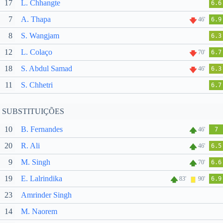
17
L. Chhangte
6.6
7
A. Thapa
46'
6.9
8
S. Wangjam
6.3
12
L. Colaço
70'
6.7
18
S. Abdul Samad
46'
6.3
11
S. Chhetri
6.7
SUBSTITUIÇÕES
10
B. Fernandes
46'
7
20
R. Ali
46'
6.5
9
M. Singh
70'
6.6
19
E. Lalrindika
83'
90'
6.9
23
Amrinder Singh
14
M. Naorem