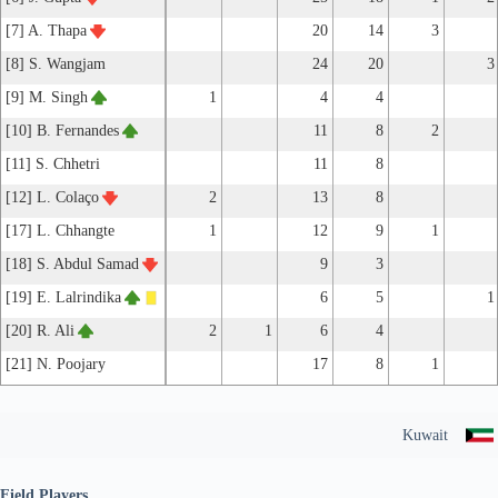
[7] A. Thapa
20
14
3
[8] S. Wangjam
24
20
3
[9] M. Singh
1
4
4
[10] B. Fernandes
11
8
2
[11] S. Chhetri
11
8
[12] L. Colaço
2
13
8
[17] L. Chhangte
1
12
9
1
[18] S. Abdul Samad
9
3
[19] E. Lalrindika
6
5
1
[20] R. Ali
2
1
6
4
[21] N. Poojary
17
8
1
Kuwait
Field Players