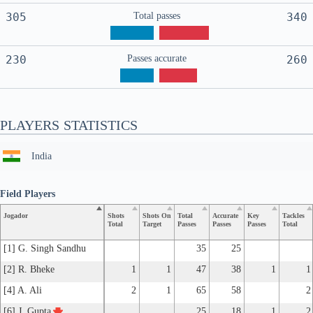
305
Total passes
340
230
Passes accurate
260
PLAYERS STATISTICS
India
Field Players
Jogador
Shots
Shots On
Total
Accurate
Key
Tackles
Total
Target
Passes
Passes
Passes
Total
[1] G. Singh Sandhu
35
25
[2] R. Bheke
1
1
47
38
1
1
[4] A. Ali
2
1
65
58
2
[6] J. Gupta
25
18
1
2