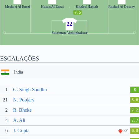
Meshari Al Enezi
Hasan Al Enezi
Khaled Hajiah
Rashed Al Dosary
7.5
22
Sulaiman Abdulghafoor
ESCALAÇÕES
India
1
G. Singh Sandhu
8
21
N. Poojary
6.6
2
R. Bheke
7.2
4
A. Ali
7.7
6
J. Gupta
83'
6.3