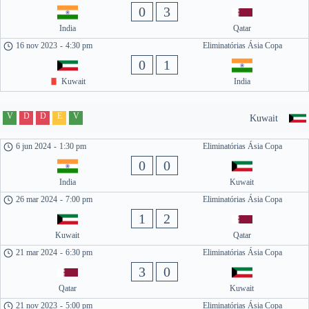
0
3
India
Qatar
16 nov 2023
-
4:30 pm
Eliminatórias Ásia Copa
0
1
Kuwait
India
V
D
D
E
V
Kuwait
6 jun 2024
-
1:30 pm
Eliminatórias Ásia Copa
0
0
India
Kuwait
26 mar 2024
-
7:00 pm
Eliminatórias Ásia Copa
1
2
Kuwait
Qatar
21 mar 2024
-
6:30 pm
Eliminatórias Ásia Copa
3
0
Qatar
Kuwait
21 nov 2023
-
5:00 pm
Eliminatórias Ásia Copa