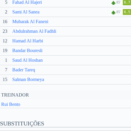
5
Fahad Al Hajeri
85'
6.7
2
Sami Al Sanea
85'
6.5
16
Mubarak Al Faneni
23
Abdulrahman Al Fadhli
12
Hamad Al Harbi
19
Bandar Bouresli
1
Saud Al Hoshan
7
Bader Tareq
15
Salman Bormeya
TREINADOR
Rui Bento
SUBSTITUIÇÕES