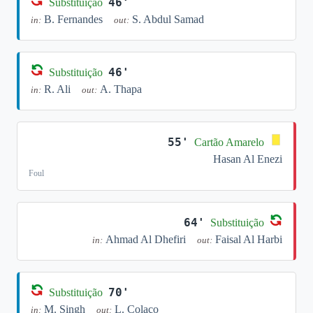
46'
Substituição
B. Fernandes
S. Abdul Samad
in:
out:
46'
Substituição
R. Ali
A. Thapa
in:
out:
55'
Cartão Amarelo
Hasan Al Enezi
Foul
64'
Substituição
Ahmad Al Dhefiri
Faisal Al Harbi
in:
out:
70'
Substituição
M. Singh
L. Colaço
in:
out: