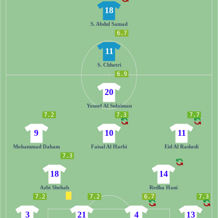
18
S. Abdul Samad
6.7
11
S. Chhetri
6.9
20
Yousef Al Sulaiman
7.2
7.3
7.7
9
10
11
Mohammad Daham
Faisal Al Harbi
Eid Al Rashedi
7.3
18
14
Azbi Shehab
Redha Hani
7.2
7.2
6.7
7.3
3
21
4
13