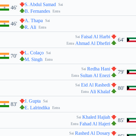
S. Abdul Samad
Sai
46'
B. Fernandes
Entra
A. Thapa
Sai
46'
R. Ali
Entra
Faisal Al Harbi
Sai
64'
Ahmad Al Dhefiri
Entra
L. Colaço
Sai
70'
M. Singh
Entra
Redha Hani
Sai
79'
Sultan Al Enezi
Entra
Eid Al Rashedi
Sai
80'
Ali Khalaf
Entra
J. Gupta
Sai
83'
E. Lalrindika
Entra
Khaled Hajiah
Sai
85'
Fahad Al Hajeri
Entra
Rashed Al Dosary
Sai