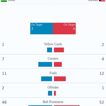
Off Target
Off Target
6
9
On Target
On Target
Blocked
Blocked
3
4
6
3
1
Yellow Cards
2
7
Corners
4
11
Fouls
12
2
Offsides
1
48
Ball Possession
52