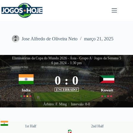
Pular
para
o
conteúdo
Jose Alfredo de Oliveira Neto
março 21, 2025
Eliminatórias da Copa do Mundo 2026 - Ásia - Grupo A
|
Jogos da Semana 5
6 jun 2024
-
1:30 pm
0
:
0
India
ENCERRADO
Kuwait
Árbitro: F. Ming
Intervalo: 0-0
|
1st Half
2nd Half