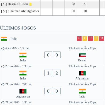
[21] Hasan Al Enezi
38
31
[22] Sulaiman Abdulghafoor
30
10
ÚLTIMOS JOGOS
D
E
D
E
D
India
6 jun 2024
-
1:30 pm
Eliminatórias Ásia Copa
0
0
India
Kuwait
26 mar 2024
-
1:30 pm
Eliminatórias Ásia Copa
1
2
India
Afghanistan
21 mar 2024
-
7:00 pm
Eliminatórias Ásia Copa
0
0
Afghanistan
India
21 nov 2023
-
1:30 pm
Eliminatórias Ásia Copa