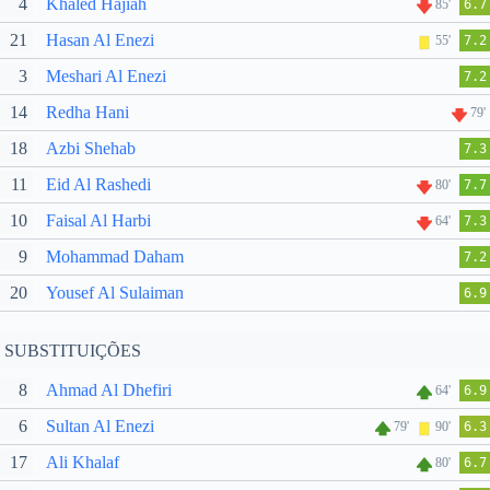
4
Khaled Hajiah
85'
6.7
21
Hasan Al Enezi
55'
7.2
3
Meshari Al Enezi
7.2
14
Redha Hani
79'
18
Azbi Shehab
7.3
11
Eid Al Rashedi
80'
7.7
10
Faisal Al Harbi
64'
7.3
9
Mohammad Daham
7.2
20
Yousef Al Sulaiman
6.9
SUBSTITUIÇÕES
8
Ahmad Al Dhefiri
64'
6.9
6
Sultan Al Enezi
79'
90'
6.3
17
Ali Khalaf
80'
6.7