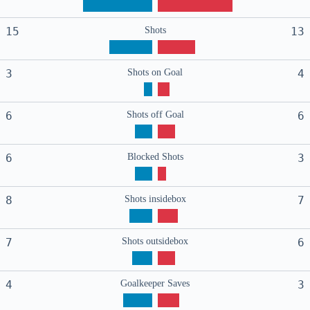
15
Shots
13
3
Shots on Goal
4
6
Shots off Goal
6
6
Blocked Shots
3
8
Shots insidebox
7
7
Shots outsidebox
6
4
Goalkeeper Saves
3