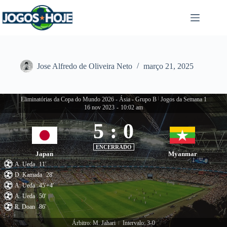
Pular
para
o
conteúdo
Jose Alfredo de Oliveira Neto
março 21, 2025
Eliminatórias da Copa do Mundo 2026 - Ásia - Grupo B
|
Jogos da Semana 1
16 nov 2023
-
10:02 am
5
:
0
ENCERRADO
Japan
Myanmar
A. Ueda
11'
D. Kamada
28'
A. Ueda
45'+4'
A. Ueda
50'
R. Doan
86'
Árbitro: M. Jahari
Intervalo: 3-0
|