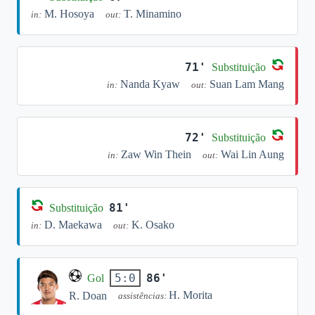
M. Hosoya
T. Minamino
in:
out:
71'
Substituição
Nanda Kyaw
Suan Lam Mang
in:
out:
72'
Substituição
Zaw Win Thein
Wai Lin Aung
in:
out:
81'
Substituição
D. Maekawa
K. Osako
in:
out:
86'
5:0
Gol
H. Morita
R. Doan
assistências: