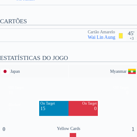
CARTÕES
Cartão Amarelo
45'
Wai Lin Aung
+3
ESTATÍSTICAS DO JOGO
Japan
Myanmar
Off Target
Off Target
11
0
On Target
On Target
Blocked
15
0
5
0
Yellow Cards
1