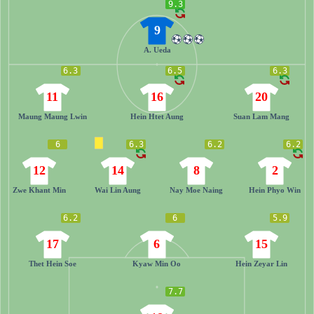
9.3
9
A. Ueda
6.3
6.5
6.3
11
16
20
Maung Maung Lwin
Hein Htet Aung
Suan Lam Mang
6
6.3
6.2
6.2
12
14
8
2
Zwe Khant Min
Wai Lin Aung
Nay Moe Naing
Hein Phyo Win
6.2
6
5.9
17
6
15
Thet Hein Soe
Kyaw Min Oo
Hein Zeyar Lin
7.7