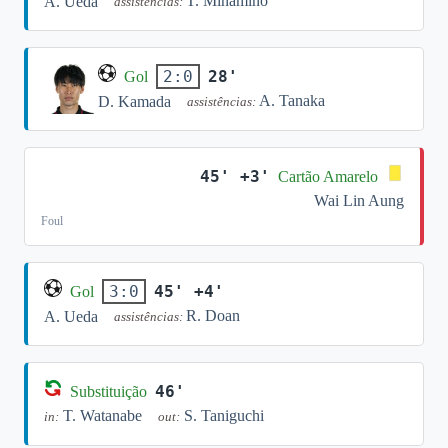
T. Minamino
A. Ueda
assistências:
28'
2:0
Gol
A. Tanaka
D. Kamada
assistências:
45' +3'
Cartão Amarelo
Wai Lin Aung
Foul
45' +4'
3:0
Gol
R. Doan
A. Ueda
assistências:
46'
Substituição
T. Watanabe
S. Taniguchi
in:
out: