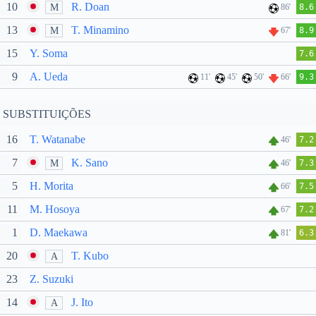
10
R. Doan
M
86'
8.6
13
T. Minamino
M
67'
8.9
15
Y. Soma
7.6
9
A. Ueda
11'
45'
50'
66'
9.3
SUBSTITUIÇÕES
16
T. Watanabe
46'
7.2
7
K. Sano
M
46'
7.3
5
H. Morita
66'
7.5
11
M. Hosoya
67'
7.2
1
D. Maekawa
81'
6.3
20
T. Kubo
A
23
Z. Suzuki
14
J. Ito
A