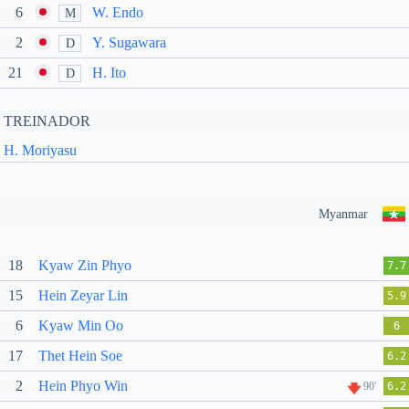
6
W. Endo
M
2
Y. Sugawara
D
21
H. Ito
D
TREINADOR
H. Moriyasu
Myanmar
18
Kyaw Zin Phyo
7.7
15
Hein Zeyar Lin
5.9
6
Kyaw Min Oo
6
17
Thet Hein Soe
6.2
2
Hein Phyo Win
90'
6.2