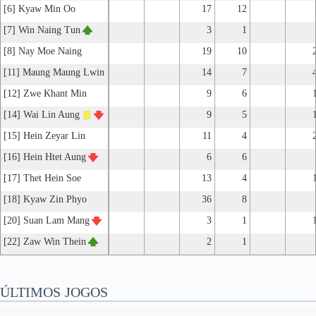
[6] Kyaw Min Oo
17
12
[7] Win Naing Tun
3
1
[8] Nay Moe Naing
19
10
[11] Maung Maung Lwin
14
7
[12] Zwe Khant Min
9
6
[14] Wai Lin Aung
9
5
[15] Hein Zeyar Lin
11
4
[16] Hein Htet Aung
6
6
[17] Thet Hein Soe
13
4
[18] Kyaw Zin Phyo
36
8
[20] Suan Lam Mang
3
1
[22] Zaw Win Thein
2
1
ÚLTIMOS JOGOS