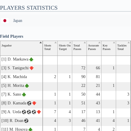
PLAYERS STATISTICS
Japan
Field Players
Jogador
Shots
Shots On
Total
Accurate
Key
Tackles
Total
Target
Passes
Passes
Passes
Total
[1] D. Maekawa
[3] S. Taniguchi
72
66
1
[4] K. Machida
2
1
90
81
[5] H. Morita
22
21
1
[7] K. Sano
1
1
50
44
3
[8] D. Kamada
1
1
51
43
3
[9] A. Ueda
7
4
17
13
1
[10] R. Doan
4
3
46
41
4
1
[11] M. Hosoya
1
7
4
2