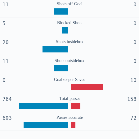
11
Shots off Goal
0
5
Blocked Shots
0
20
Shots insidebox
0
11
Shots outsidebox
0
0
Goalkeeper Saves
10
764
Total passes
158
693
Passes accurate
72