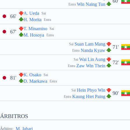
60'
Win Naing Tun
Entra
A. Ueda
Sai
66'
H. Morita
Entra
T. Minamino
Sai
67'
M. Hosoya
Entra
Suan Lam Mang
Sai
71'
Nanda Kyaw
Entra
Wai Lin Aung
Sai
72'
Zaw Win Thein
Entra
K. Osako
Sai
81'
D. Maekawa
Entra
Hein Phyo Win
Sai
90'
Kaung Htet Paing
Entra
ÁRBITROS
M. Jahari
Árbitro: