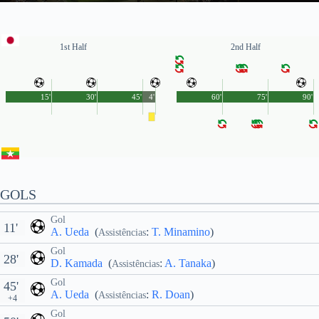
1st Half
2nd Half
15'
30'
45'
4'
60'
75'
90'
GOLS
Gol
11'
A. Ueda
(
:
T. Minamino
)
Assistências
Gol
28'
D. Kamada
(
:
A. Tanaka
)
Assistências
Gol
45'
A. Ueda
(
:
R. Doan
)
Assistências
+4
Gol