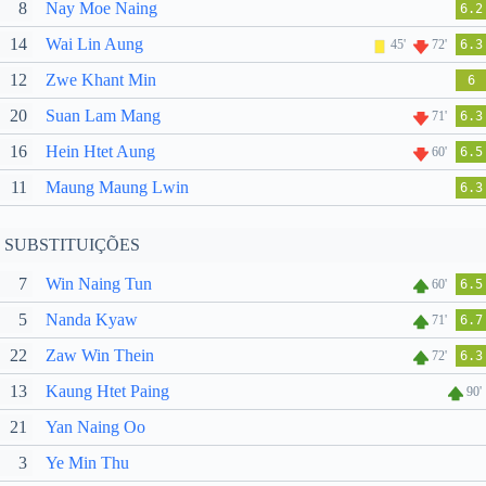
8
Nay Moe Naing
6.2
14
Wai Lin Aung
45'
72'
6.3
12
Zwe Khant Min
6
20
Suan Lam Mang
71'
6.3
16
Hein Htet Aung
60'
6.5
11
Maung Maung Lwin
6.3
SUBSTITUIÇÕES
7
Win Naing Tun
60'
6.5
5
Nanda Kyaw
71'
6.7
22
Zaw Win Thein
72'
6.3
13
Kaung Htet Paing
90'
21
Yan Naing Oo
3
Ye Min Thu