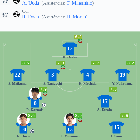
50'
A. Ueda
(
:
T. Minamino
)
Assistências
Gol
86'
R. Doan
(
:
H. Morita
)
Assistências
6.3
12
K. Osako
8.5
7.3
7.7
8.2
22
3
4
19
S. Maikuma
S. Taniguchi
K. Machida
Y. Nakayama
7.9
7.5
17
8
D. Kamada
A. Tanaka
8.6
8.9
7.6
15
10
13
R. Doan
T. Minamino
Y. Soma