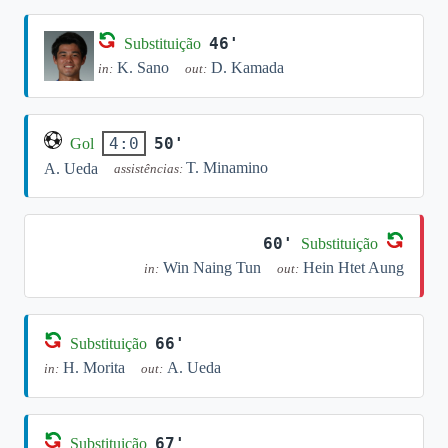
46'
Substituição
K. Sano
D. Kamada
in:
out:
50'
4:0
Gol
T. Minamino
A. Ueda
assistências:
60'
Substituição
Win Naing Tun
Hein Htet Aung
in:
out:
66'
Substituição
H. Morita
A. Ueda
in:
out:
67'
Substituição