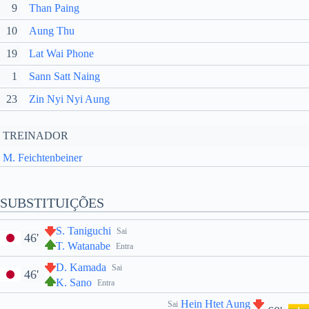
9
Than Paing
10
Aung Thu
19
Lat Wai Phone
1
Sann Satt Naing
23
Zin Nyi Nyi Aung
TREINADOR
M. Feichtenbeiner
SUBSTITUIÇÕES
S. Taniguchi
Sai
46'
T. Watanabe
Entra
D. Kamada
Sai
46'
K. Sano
Entra
Hein Htet Aung
Sai