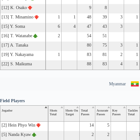
[12] K. Osako
9
8
[13] T. Minamino
1
1
48
39
3
1
[15] Y. Soma
6
4
47
43
3
[16] T. Watanabe
2
54
51
[17] A. Tanaka
80
75
3
1
[19] Y. Nakayama
1
83
81
2
1
[22] S. Maikuma
88
83
4
1
Myanmar
Field Players
Jogador
Shots
Shots On
Total
Accurate
Key
Tackles
Total
Target
Passes
Passes
Passes
Total
[2] Hein Phyo Win
14
5
[5] Nanda Kyaw
2
2