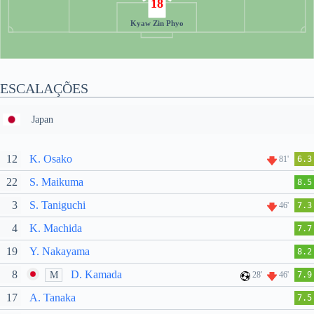
18
Kyaw Zin Phyo
ESCALAÇÕES
Japan
12
K. Osako
81'
6.3
22
S. Maikuma
8.5
3
S. Taniguchi
46'
7.3
4
K. Machida
7.7
19
Y. Nakayama
8.2
8
D. Kamada
M
28'
46'
7.9
17
A. Tanaka
7.5