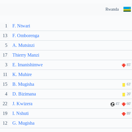
Rwanda
1
F. Ntwari
13
F. Omborenga
5
A. Mutsinzi
17
Thierry Manzi
3
E. Imanishimwe
85'
11
K. Muhire
15
B. Mugisha
63'
4
D. Bizimana
20'
22
J. Kwizera
45'
60'
19
I. Nshuti
89'
12
G. Mugisha