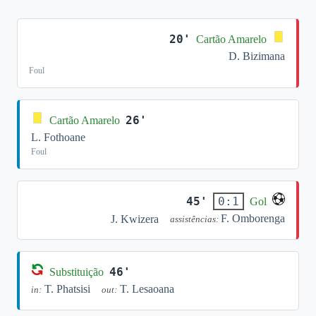
20'
Cartão Amarelo
D. Bizimana
Foul
26'
Cartão Amarelo
L. Fothoane
Foul
45'
0:1
Gol
F. Omborenga
J. Kwizera
assistências:
46'
Substituição
T. Phatsisi
T. Lesaoana
in:
out: