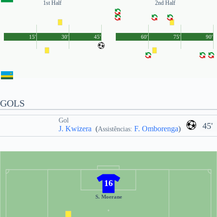
1st Half
2nd Half
15'
30'
45'
60'
75'
90'
GOLS
Gol
45'
J. Kwizera
(
F. Omborenga
)
Assistências:
16
S. Moerane