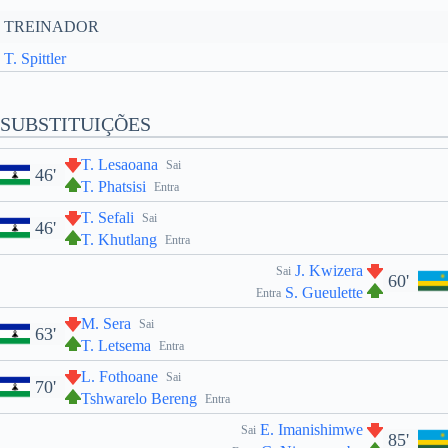
TREINADOR
T. Spittler
SUBSTITUIÇÕES
T. Lesaoana
Sai
46'
T. Phatsisi
Entra
T. Sefali
Sai
46'
T. Khutlang
Entra
J. Kwizera
Sai
60'
S. Gueulette
Entra
M. Sera
Sai
63'
T. Letsema
Entra
L. Fothoane
Sai
70'
Tshwarelo Bereng
Entra
E. Imanishimwe
Sai
85'