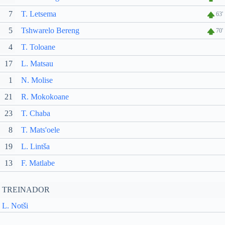
7
T. Letsema
63'
5
Tshwarelo Bereng
70'
4
T. Toloane
17
L. Matsau
1
N. Molise
21
R. Mokokoane
23
T. Chaba
8
T. Mats'oele
19
L. Lintša
13
F. Matlabe
TREINADOR
L. Notši