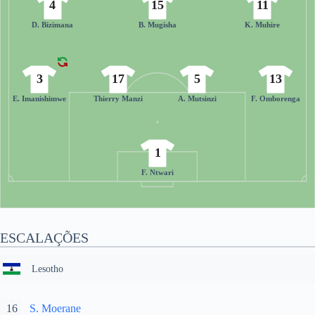
4
15
11
D. Bizimana
B. Mugisha
K. Muhire
3
17
5
13
E. Imanishimwe
Thierry Manzi
A. Mutsinzi
F. Omborenga
1
F. Ntwari
ESCALAÇÕES
Lesotho
16
S. Moerane