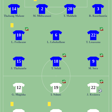
14
2
20
3
Thabang Malane
M. Mkhwanazi
T. Makhele
R. Rasethuntša
10
6
22
L. Fothoane
L. Lebokollane
T. Lesaoana
15
18
9
J. Thabantṧo
T. Sefali
M. Sera
12
19
22
G. Mugisha
I. Nshuti
J. Kwizera