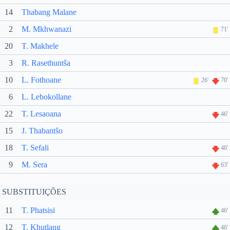
14
Thabang Malane
2
M. Mkhwanazi
71'
20
T. Makhele
3
R. Rasethuntša
10
L. Fothoane
26'
70'
6
L. Lebokollane
22
T. Lesaoana
46'
15
J. Thabantṧo
18
T. Sefali
46'
9
M. Sera
63'
SUBSTITUIÇÕES
11
T. Phatsisi
46'
12
T. Khutlang
46'