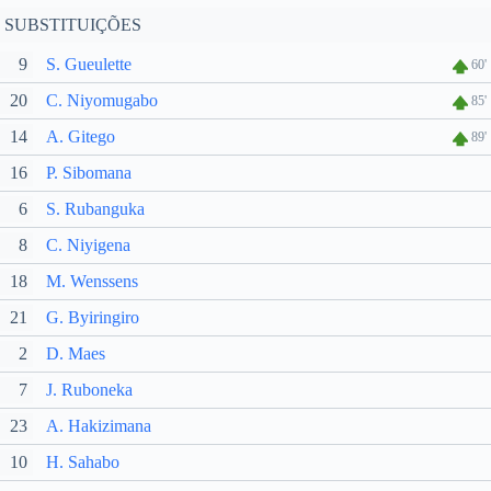
SUBSTITUIÇÕES
9
S. Gueulette
60'
20
C. Niyomugabo
85'
14
A. Gitego
89'
16
P. Sibomana
6
S. Rubanguka
8
C. Niyigena
18
M. Wenssens
21
G. Byiringiro
2
D. Maes
7
J. Ruboneka
23
A. Hakizimana
10
H. Sahabo