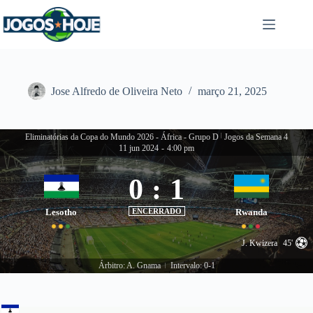
Pular
para
o
conteúdo
Jose Alfredo de Oliveira Neto
março 21, 2025
Eliminatórias da Copa do Mundo 2026 - África - Grupo D
|
Jogos da Semana 4
11 jun 2024
-
4:00 pm
0
:
1
Lesotho
ENCERRADO
Rwanda
J. Kwizera
45'
Árbitro: A. Gnama
Intervalo: 0-1
|