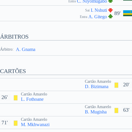
C. Niyomugabo
Entra
I. Nshuti
Sai
89'
A. Gitego
Entra
ÁRBITROS
A. Gnama
Árbitro:
CARTÕES
Cartão Amarelo
20'
D. Bizimana
Cartão Amarelo
26'
L. Fothoane
Cartão Amarelo
63'
B. Mugisha
Cartão Amarelo
71'
M. Mkhwanazi