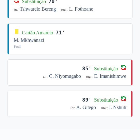
70'
Substituição
Tshwarelo Bereng
L. Fothoane
in:
out:
71'
Cartão Amarelo
M. Mkhwanazi
Foul
85'
Substituição
C. Niyomugabo
E. Imanishimwe
in:
out:
89'
Substituição
A. Gitego
I. Nshuti
in:
out: