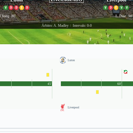
V
D
D
E
D
V
D
E
V
V
 Chong
80'
L. Díaz
90'
Árbitro: A. Madley
Intervalo: 0-0
|
Luton
45'
60'
Liverpool