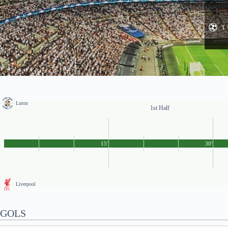
T.
Luton
1st Half
15'
30'
Liverpool
GOLS