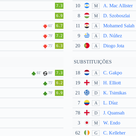
10
A. Mac Allister
M
7.3
8
D. Szoboszlai
M
6.9
11
Mohamed Salah
A
61'
6.7
9
D. Núñez
A
79'
7.2
20
Diogo Jota
A
75'
6.3
SUBSTITUIÇÕES
18
C. Gakpo
A
61'
80'
7.3
19
H. Elliott
M
75'
6.2
21
K. Tsimikas
D
79'
6.9
7
L. Díaz
A
78
J. Quansah
D
3
W. Endo
M
62
C. Kelleher
G