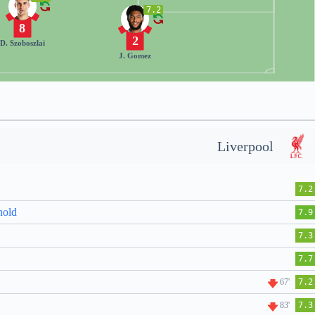
7.2
8
2
D. Szoboszlai
J. Gomez
Liverpool
7.2
nold
7.9
7.3
7.7
67'
7.2
83'
7.3