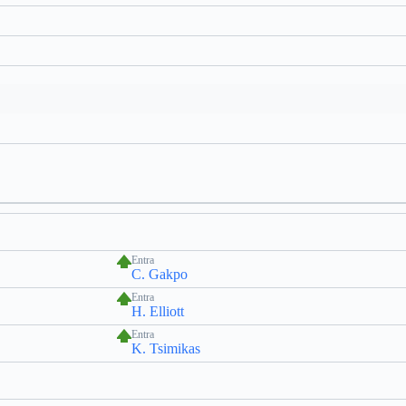
Entra
C. Gakpo
Entra
H. Elliott
Entra
K. Tsimikas