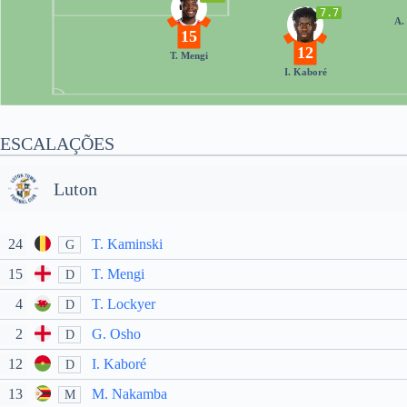
7.7
A.
15
12
T. Mengi
I. Kaboré
ESCALAÇÕES
Luton
24
T. Kaminski
G
15
T. Mengi
D
4
T. Lockyer
D
2
G. Osho
D
12
I. Kaboré
D
13
M. Nakamba
M