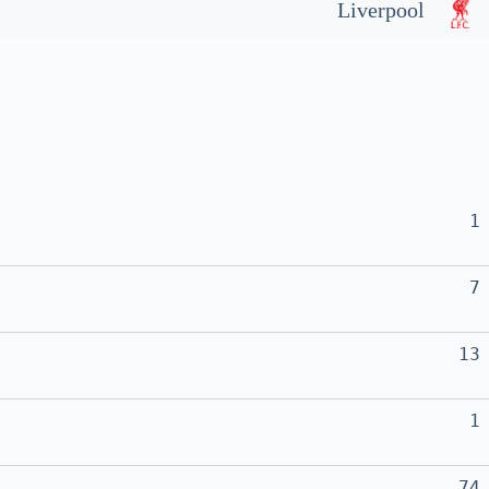
Liverpool
1
7
13
1
74