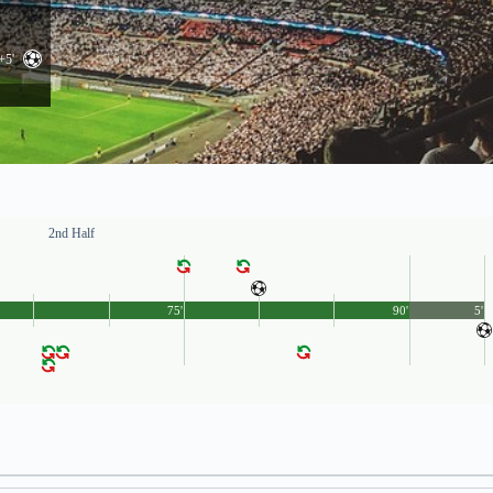
+5'
2nd Half
75'
90'
5'