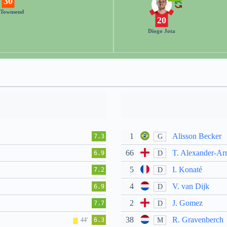
30
 Townsend
20
Diogo Jota
1
Alisson Becker
G
7.3
66
T. Alexander-Ar
D
6.9
5
I. Konaté
D
7.2
4
V. van Dijk
D
6.9
2
J. Gomez
D
7.7
38
R. Gravenberch
M
44'
6.3