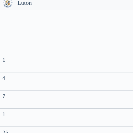
Luton
1
4
7
1
26