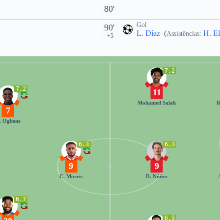
80'
Gol
90'
L. Díaz
(
H. El
Assistências:
+5
7.2
7.2
11
Mohamed Salah
R
7
. Ogbene
6.3
6.3
9
9
C. Morris
D. Núñez
6.7
6.9