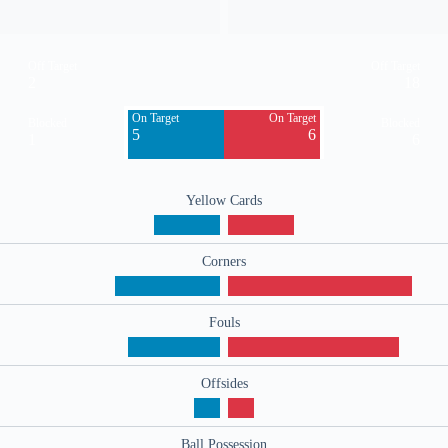
Off Target
Off Target
2
18
On Target
On Target
Blocked
Blocked
5
6
1
6
Yellow Cards
Corners
Fouls
Offsides
Ball Possession