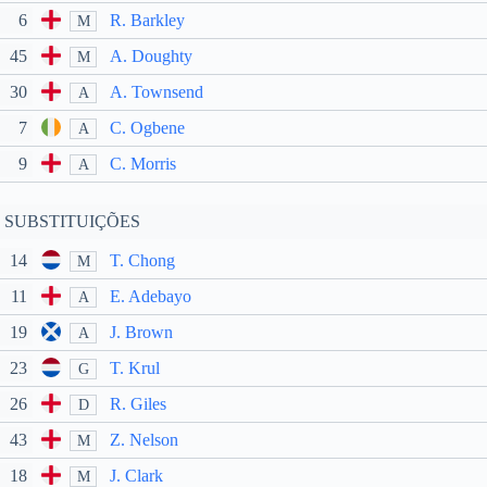
6
R. Barkley
M
45
A. Doughty
M
30
A. Townsend
A
7
C. Ogbene
A
9
C. Morris
A
SUBSTITUIÇÕES
14
T. Chong
M
11
E. Adebayo
A
19
J. Brown
A
23
T. Krul
G
26
R. Giles
D
43
Z. Nelson
M
18
J. Clark
M