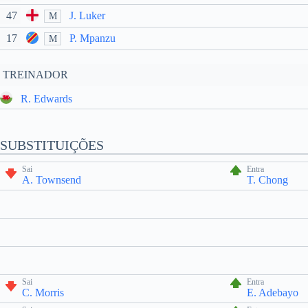
47
J. Luker
M
17
P. Mpanzu
M
TREINADOR
R. Edwards
SUBSTITUIÇÕES
Sai
Entra
A. Townsend
T. Chong
Sai
Entra
C. Morris
E. Adebayo