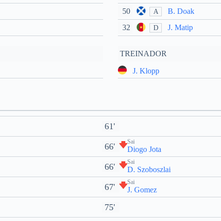
50
B. Doak
A
32
J. Matip
D
TREINADOR
J. Klopp
61'
Sai
66'
Diogo Jota
Sai
66'
D. Szoboszlai
Sai
67'
J. Gomez
75'