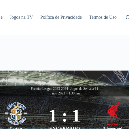
je
Jogos na TV
Política de Privacidade
Termos de Uso
Premier League 2023-2024
|
Jogos da Semana 11
5 nov 2023
-
1:30 pm
1
:
1
ENCERRADO
Luton
Liverpool