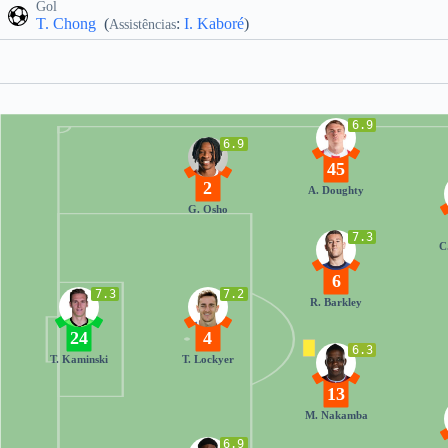
Gol
T. Chong
(
:
I. Kaboré
)
Assistências
6.9
6.9
45
2
A. Doughty
G. Osho
7.3
C
6
7.3
7.2
R. Barkley
24
4
6.3
T. Kaminski
T. Lockyer
13
M. Nakamba
6.9