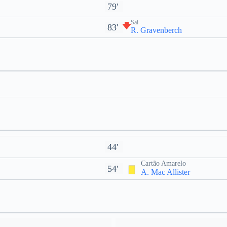
79'
Sai
83'
R. Gravenberch
44'
Cartão Amarelo
54'
A. Mac Allister