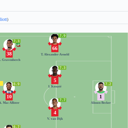
liott
)
7.9
7.3
66
38
T. Alexander-Arnold
. Gravenberch
7.3
5
6.9
7.2
I. Konaté
10
1
7.7
A. Mac Allister
Alisson Becker
4
V. van Dijk
6.7