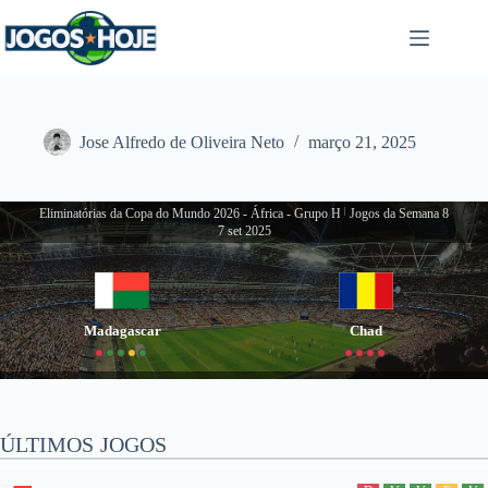
Pular
para
o
conteúdo
Jose Alfredo de Oliveira Neto
março 21, 2025
Eliminatórias da Copa do Mundo 2026 - África - Grupo H
|
Jogos da Semana 8
7 set 2025
Madagascar
Chad
ÚLTIMOS JOGOS