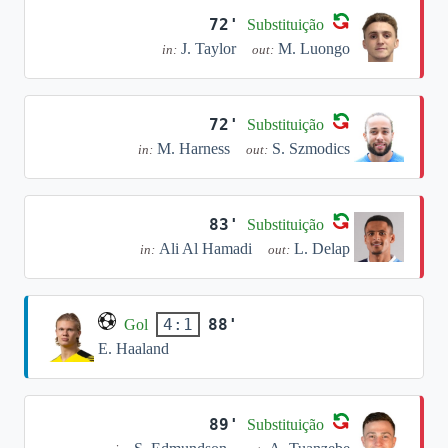
72'
Substituição
J. Taylor
M. Luongo
in:
out:
72'
Substituição
M. Harness
S. Szmodics
in:
out:
83'
Substituição
Ali Al Hamadi
L. Delap
in:
out:
88'
4:1
Gol
E. Haaland
89'
Substituição