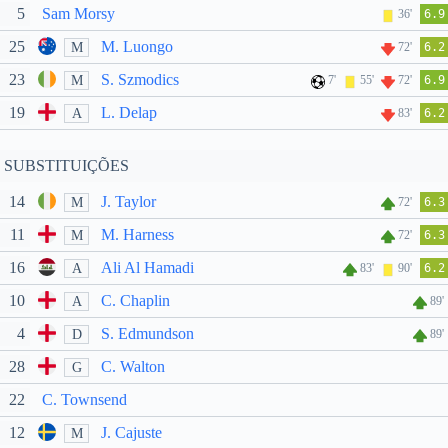
5
Sam Morsy
36'
6.9
25
M. Luongo
M
72'
6.2
23
S. Szmodics
M
7'
55'
72'
6.9
19
L. Delap
A
83'
6.2
SUBSTITUIÇÕES
14
J. Taylor
M
72'
6.3
11
M. Harness
M
72'
6.3
16
Ali Al Hamadi
A
83'
90'
6.2
10
C. Chaplin
A
89'
4
S. Edmundson
D
89'
28
C. Walton
G
22
C. Townsend
12
J. Cajuste
M