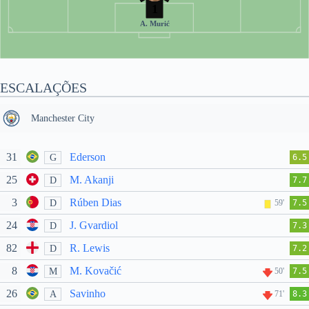
1
A. Murić
ESCALAÇÕES
Manchester City
31
Ederson
G
6.5
25
M. Akanji
D
7.7
3
Rúben Dias
D
59'
7.5
24
J. Gvardiol
D
7.3
82
R. Lewis
D
7.2
8
M. Kovačić
M
50'
7.5
26
Savinho
A
71'
8.3