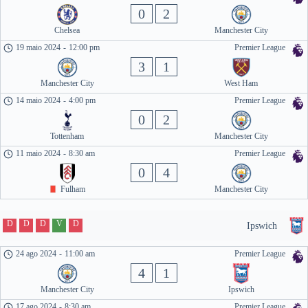
0
2
Chelsea
Manchester City
19 maio 2024
-
12:00 pm
Premier League
3
1
Manchester City
West Ham
14 maio 2024
-
4:00 pm
Premier League
0
2
Tottenham
Manchester City
11 maio 2024
-
8:30 am
Premier League
0
4
Fulham
Manchester City
D
D
D
V
D
Ipswich
24 ago 2024
-
11:00 am
Premier League
4
1
Manchester City
Ipswich
17 ago 2024
-
8:30 am
Premier League