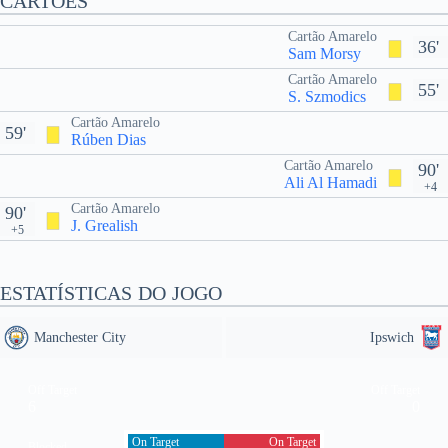
CARTÕES
Cartão Amarelo
36'
Sam Morsy
Cartão Amarelo
55'
S. Szmodics
Cartão Amarelo
59'
Rúben Dias
Cartão Amarelo
90'
Ali Al Hamadi
+4
Cartão Amarelo
90'
J. Grealish
+5
ESTATÍSTICAS DO JOGO
Manchester City
Ipswich
Off Target
Off Target
6
0
On Target
On Target
Blocked