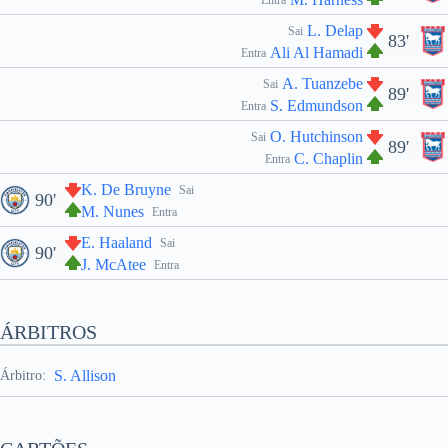
Entra
L. Delap
Sai
83'
Ali Al Hamadi
Entra
A. Tuanzebe
Sai
89'
S. Edmundson
Entra
O. Hutchinson
Sai
89'
C. Chaplin
Entra
K. De Bruyne
Sai
90'
M. Nunes
Entra
E. Haaland
Sai
90'
J. McAtee
Entra
ÁRBITROS
S. Allison
Árbitro: