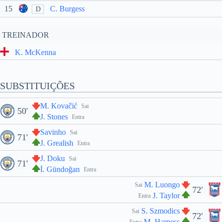
15
C. Burgess
D
TREINADOR
K. McKenna
SUBSTITUIÇÕES
M. Kovačić
Sai
50'
J. Stones
Entra
Savinho
Sai
71'
J. Grealish
Entra
J. Doku
Sai
71'
İ. Gündoğan
Entra
M. Luongo
Sai
72'
J. Taylor
Entra
S. Szmodics
Sai
72'
M. Harness