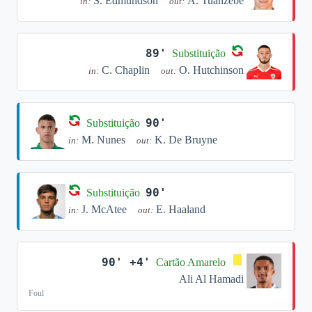
S. Edmundson
A. Tuanzebe
in:
out:
89'
Substituição
C. Chaplin
O. Hutchinson
in:
out:
90'
Substituição
M. Nunes
K. De Bruyne
in:
out:
90'
Substituição
J. McAtee
E. Haaland
in:
out:
90' +4'
Cartão Amarelo
Ali Al Hamadi
Foul