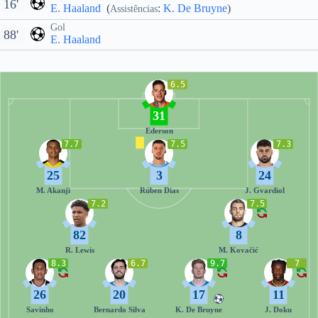
16'
E. Haaland
(
:
K. De Bruyne
)
Assistências
Gol
88'
E. Haaland
6.5
31
Ederson
7.7
7.5
7.3
25
3
24
M. Akanji
Rúben Dias
J. Gvardiol
7.2
7.5
82
8
R. Lewis
M. Kovačić
8.3
6.7
9.7
7
26
20
17
11
Savinho
Bernardo Silva
K. De Bruyne
J. Doku