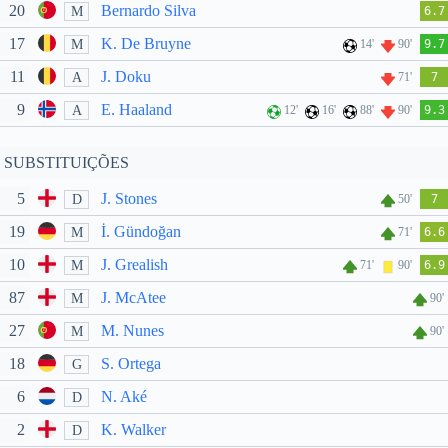
20
Bernardo Silva
M
6.7
17
K. De Bruyne
M
14'
90'
9.7
11
J. Doku
A
71'
7
9
E. Haaland
A
12'
16'
88'
90'
9.3
SUBSTITUIÇÕES
5
J. Stones
D
50'
7
19
İ. Gündoğan
M
71'
6.6
10
J. Grealish
M
71'
90'
6.9
87
J. McAtee
M
90'
27
M. Nunes
M
90'
18
S. Ortega
G
6
N. Aké
D
2
K. Walker
D