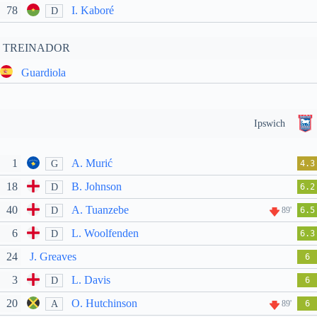
78
I. Kaboré
D
TREINADOR
Guardiola
Ipswich
1
A. Murić
G
4.3
18
B. Johnson
D
6.2
40
A. Tuanzebe
D
89'
6.5
6
L. Woolfenden
D
6.3
24
J. Greaves
6
3
L. Davis
D
6
20
O. Hutchinson
A
89'
6