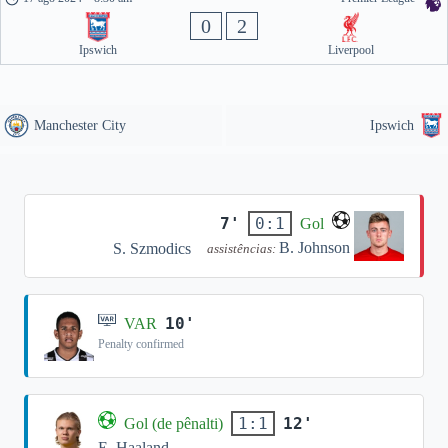
0
2
Ipswich
Liverpool
Manchester City
Ipswich
7'
0:1
Gol
B. Johnson
S. Szmodics
assistências:
10'
VAR
Penalty confirmed
12'
1:1
Gol (de pênalti)
E. Haaland