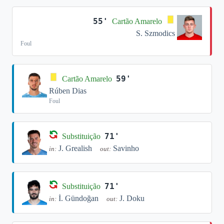
55'
Cartão Amarelo
S. Szmodics
Foul
59'
Cartão Amarelo
Rúben Dias
Foul
71'
Substituição
J. Grealish
Savinho
in:
out:
71'
Substituição
İ. Gündoğan
J. Doku
in:
out: