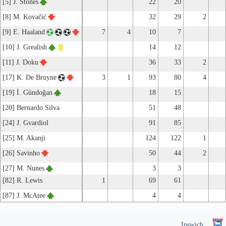
[5] J. Stones
22
20
[8] M. Kovačić
32
29
2
[9] E. Haaland
7
4
10
7
[10] J. Grealish
14
12
[11] J. Doku
36
33
2
[17] K. De Bruyne
3
1
93
80
4
[19] İ. Gündoğan
18
15
[20] Bernardo Silva
51
48
[24] J. Gvardiol
91
85
[25] M. Akanji
124
122
1
[26] Savinho
50
44
2
[27] M. Nunes
3
3
[82] R. Lewis
1
69
61
[87] J. McAtee
4
4
Ipswich