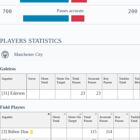
700
Passes accurate
200
PLAYERS STATISTICS
Manchester City
Goleiros
Jogador
Saves
Shots
Shots On
Total
Accurate
Key
Tackles
Tac
Total
Target
Passes
Passes
Passes
Total
Blo
[31] Ederson
23
23
Field Players
Jogador
Shots
Shots On
Total
Accurate
Key
Tackle
Total
Target
Passes
Passes
Passes
Total
[3] Rúben Dias
115
114