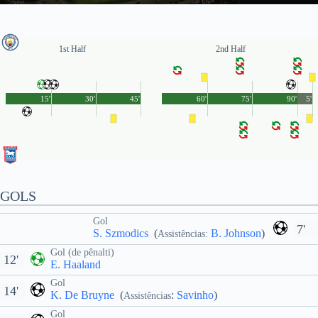
1st Half
2nd Half
15'
30'
45'
60'
75'
90'
5'
GOLS
Gol
7'
S. Szmodics
(
B. Johnson
)
Assistências:
Gol (de pênalti)
12'
E. Haaland
Gol
14'
K. De Bruyne
(
:
Savinho
)
Assistências
Gol