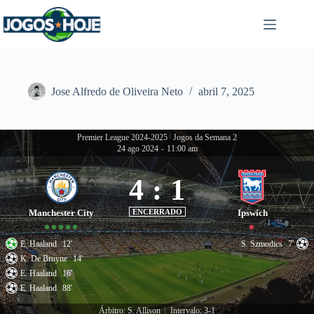
Pular
para
o
conteúdo
Jose Alfredo de Oliveira Neto
abril 7, 2025
Premier League 2024-2025
|
Jogos da Semana 2
24 ago 2024
-
11:00 am
4
:
1
Manchester City
ENCERRADO
Ipswich
E. Haaland
12'
S. Szmodics
7'
K. De Bruyne
14'
E. Haaland
16'
E. Haaland
88'
Árbitro: S. Allison
Intervalo: 3-1
|