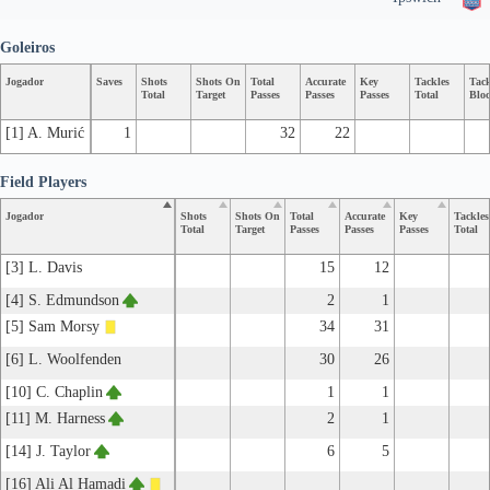
Goleiros
Jogador
Saves
Shots
Shots On
Total
Accurate
Key
Tackles
Tack
Total
Target
Passes
Passes
Passes
Total
Blo
[1] A. Murić
1
32
22
Field Players
Jogador
Shots
Shots On
Total
Accurate
Key
Tackles
Total
Target
Passes
Passes
Passes
Total
[3] L. Davis
15
12
[4] S. Edmundson
2
1
[5] Sam Morsy
34
31
[6] L. Woolfenden
30
26
[10] C. Chaplin
1
1
[11] M. Harness
2
1
[14] J. Taylor
6
5
[16] Ali Al Hamadi