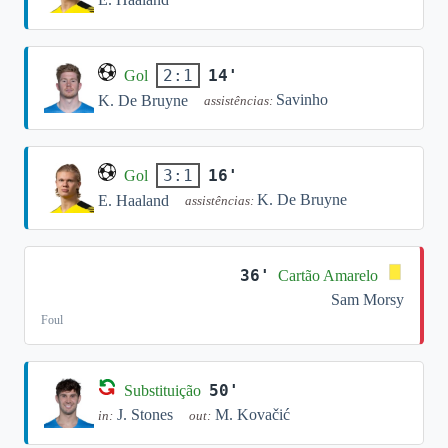
14'
2:1
Gol
Savinho
K. De Bruyne
assistências:
16'
3:1
Gol
K. De Bruyne
E. Haaland
assistências:
36'
Cartão Amarelo
Sam Morsy
Foul
50'
Substituição
J. Stones
M. Kovačić
in:
out: