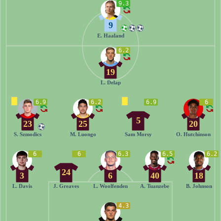
9.3
9
E. Haaland
6.2
19
L. Delap
6.9
6.2
6.9
6
5
23
25
20
S. Szmodics
M. Luongo
Sam Morsy
O. Hutchinson
6
6
6.3
6.5
6.2
24
3
6
40
18
L. Davis
J. Greaves
L. Woolfenden
A. Tuanzebe
B. Johnson
4.3