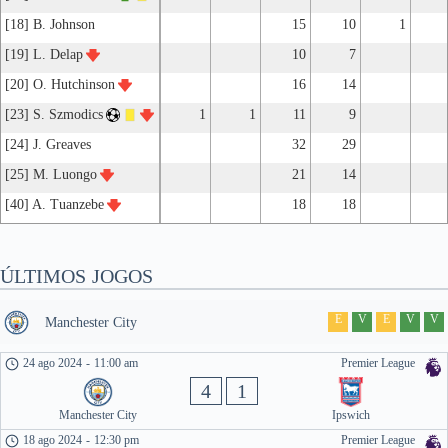
[18] B. Johnson
15
10
1
[19] L. Delap
10
7
[20] O. Hutchinson
16
14
[23] S. Szmodics
1
1
11
9
[24] J. Greaves
32
29
[25] M. Luongo
21
14
[40] A. Tuanzebe
18
18
ÚLTIMOS JOGOS
E
V
E
V
V
Manchester City
24 ago 2024
-
11:00 am
Premier League
4
1
Manchester City
Ipswich
18 ago 2024
-
12:30 pm
Premier League