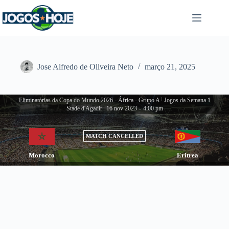
Pular
para
o
conteúdo
Jose Alfredo de Oliveira Neto
março 21, 2025
Eliminatórias da Copa do Mundo 2026 - África - Grupo A
|
Jogos da Semana 1
Stade d'Agadir
|
16 nov 2023
-
4:00 pm
MATCH CANCELLED
Morocco
Eritrea