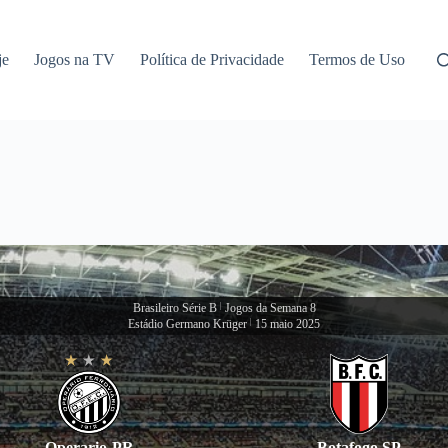
je
Jogos na TV
Política de Privacidade
Termos de Uso
Brasileiro Série B
|
Jogos da Semana 8
Estádio Germano Krüger
|
15 maio 2025
Operario-PR
Botafogo SP