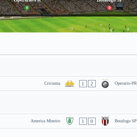
V
D
1
2
Criciuma
Operario-PR
1
0
America Mineiro
Botafogo SP