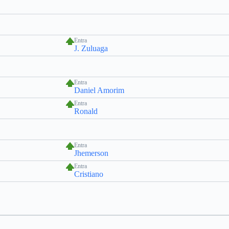
Entra
J. Zuluaga
Entra
Daniel Amorim
Entra
Ronald
Entra
Jhemerson
Entra
Cristiano