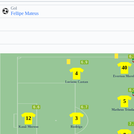
Gol
Fellipe Mateus
6.
6.9
40
4
Everton Morel
Luciano Castan
6.
5
6.6
6.7
Matheus Trind
12
3
7.
Kauã Moroso
Rodrigo