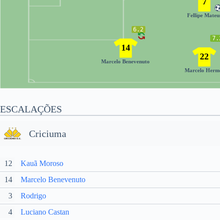
7
Fellipe Mateu
6.2
7.
14
22
Marcelo Benevenuto
Marcelo Herm
ESCALAÇÕES
Criciuma
12
Kauã Moroso
14
Marcelo Benevenuto
3
Rodrigo
4
Luciano Castan