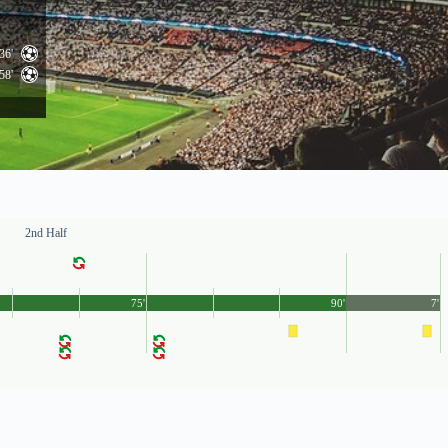
36'
58'
2nd Half
75'
90'
7'