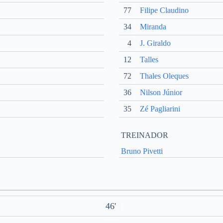
77
Filipe Claudino
34
Miranda
4
J. Giraldo
12
Talles
72
Thales Oleques
36
Nilson Júnior
35
Zé Pagliarini
TREINADOR
Bruno Pivetti
46'