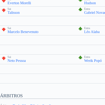
Everton Morelli
Hudson
Sai
Entra
Talisson
Gabriel Nova
Sai
Entra
Marcelo Benevenuto
Léo Alaba
Sai
Entra
Neto Pessoa
Werik Popó
ÁRBITROS