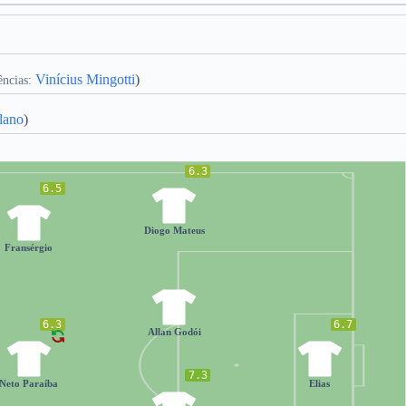
Vinícius Mingotti
)
ências:
lano
)
6.3
6.5
2
20
Diogo Mateus
Fransérgio
93
6.3
6.7
Allan Godói
88
1
7.3
Neto Paraíba
Elias