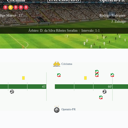
D
E
D
D
D
llipe Mateus
11'
Rodrigo Rodrigues
J. Zuluaga
Árbitro: D. da Silva Ribeiro Serafim
Intervalo: 1-1
|
Criciuma
45'
60'
Operario-PR