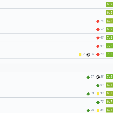
6.9
6.5
76'
6.3
57'
6.9
69'
7.2
69'
7.2
9'
36'
76'
7.3
57'
58'
7.5
69'
6.7
69'
90'
6.3
76'
6.7
76'
86'
6.7