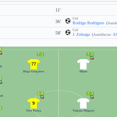
11'
Gol
36'
Rodrigo Rodrigues
(
Assist
Gol
58'
J. Zuluaga
(
Al
Assistências:
3
7.2
7.2
77
29
li
Diego Gonçalves
Allano
9
6.9
7.2
ade
9
9
2
Neto Pessoa
Vinícius Mingotti