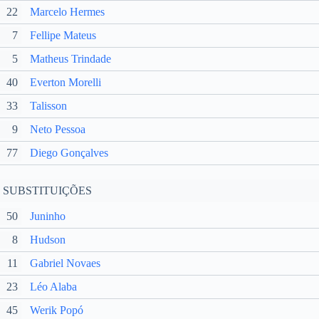
22
Marcelo Hermes
7
Fellipe Mateus
5
Matheus Trindade
40
Everton Morelli
33
Talisson
9
Neto Pessoa
77
Diego Gonçalves
SUBSTITUIÇÕES
50
Juninho
8
Hudson
11
Gabriel Novaes
23
Léo Alaba
45
Werik Popó