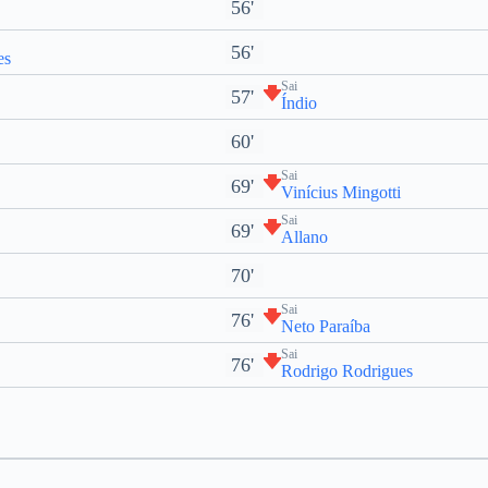
56'
56'
es
Sai
57'
Índio
60'
Sai
69'
Vinícius Mingotti
Sai
69'
Allano
70'
Sai
76'
Neto Paraíba
Sai
76'
Rodrigo Rodrigues