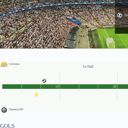
Fe
Criciuma
1st Half
15'
30'
Operario-PR
GOLS