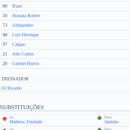
80
Ruan
10
Jhonata Robert
73
Adrianinho
88
Luiz Henrique
97
Caíque
21
João Carlos
20
Gabriel Barros
TREINADOR
Zé Ricardo
SUBSTITUIÇÕES
Sai
Entra
Matheus Trindade
Juninho
Sai
Entra