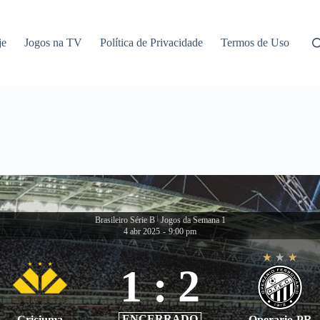
je
Jogos na TV
Política de Privacidade
Termos de Uso
Brasileiro Série B
|
Jogos da Semana 1
4 abr 2025
-
9:00 pm
1
:
2
ENCERRADO
Criciuma
Operario-PR