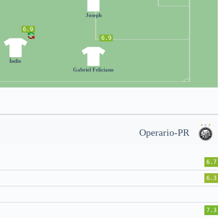
30
Joseph
6.9
6.9
5
27
Índio
Gabriel Feliciano
Operario-PR
6.7
6.3
7.3