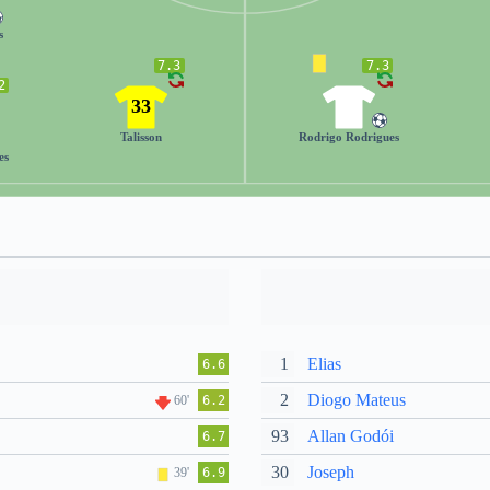
s
7.3
7.3
2
33
7
Talisson
Rodrigo Rodrigues
es
1
Elias
6.6
2
Diogo Mateus
60'
6.2
93
Allan Godói
6.7
30
Joseph
39'
6.9