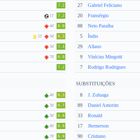
27
Gabriel Feliciano
7.2
20
Fransérgio
11'
7.2
88
Neto Paraíba
46'
6.9
5
Índio
53'
56'
6.3
29
Allano
56'
7.3
9
Vinícius Mingotti
70'
6.9
7
Rodrigo Rodrigues
7.2
SUBSTITUIÇÕES
8
J. Zuluaga
46'
6.3
89
Daniel Amorim
56'
6.7
33
Ronald
56'
6.9
17
Jhemerson
60'
6.9
90
Cristiano
70'
6.9