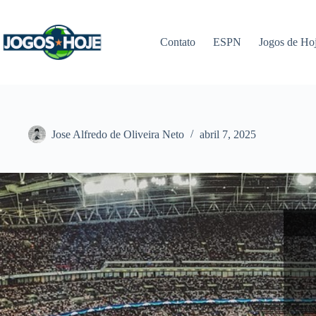
Pular
para
o
Contato
ESPN
Jogos de Ho
conteúdo
Jose Alfredo de Oliveira Neto
abril 7, 2025