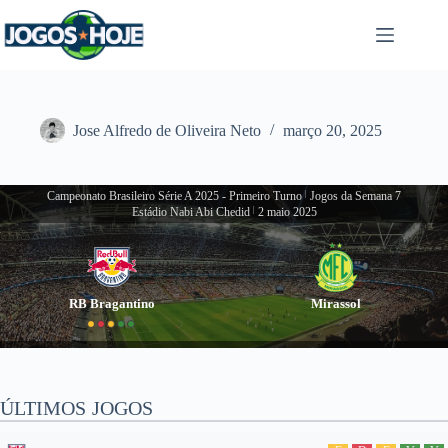
Pular
para
o
conteúdo
Jose Alfredo de Oliveira Neto
março 20, 2025
Campeonato Brasileiro Série A 2025 - Primeiro Turno
|
Jogos da Semana 7
Estádio Nabi Abi Chedid
|
2 maio 2025
RB Bragantino
Mirassol
ÚLTIMOS JOGOS