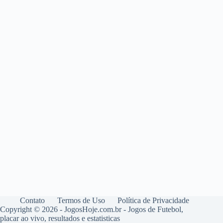
Contato
Termos de Uso
Política de Privacidade
Copyright © 2026 - JogosHoje.com.br - Jogos de Futebol,
placar ao vivo, resultados e estatisticas