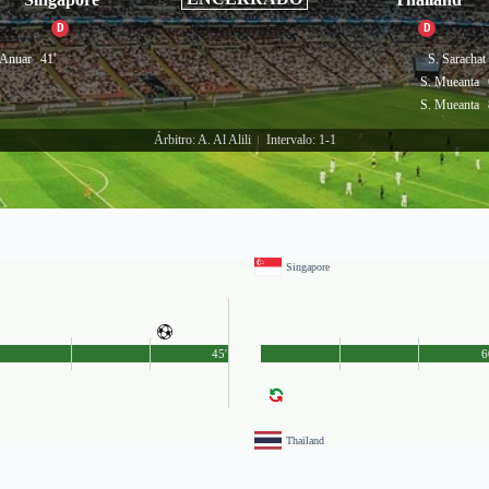
D
D
 Anuar
41'
S. Sarachat
S. Mueanta
S. Mueanta
Árbitro: A. Al Alili
Intervalo: 1-1
|
Singapore
45'
6
Thailand