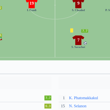
19
9
2
I. Fandi
S. Chaided
P. 
7.7
3
7
S. Sarachat
1
K. Phatomakkakul
7.7
15
N. Selanon
6.3