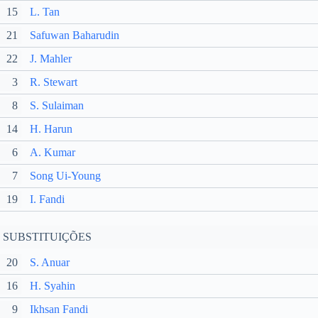
15
L. Tan
21
Safuwan Baharudin
22
J. Mahler
3
R. Stewart
8
S. Sulaiman
14
H. Harun
6
A. Kumar
7
Song Ui-Young
19
I. Fandi
SUBSTITUIÇÕES
20
S. Anuar
16
H. Syahin
9
Ikhsan Fandi