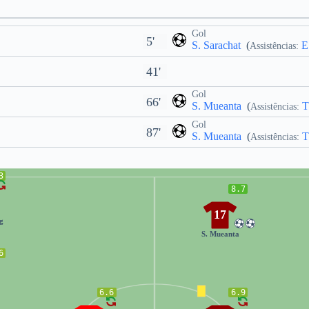
Gol
5'
S. Sarachat
(
E
Assistências:
41'
Gol
66'
S. Mueanta
(
T
Assistências:
Gol
87'
S. Mueanta
(
T
Assistências:
3
8.7
17
g
S. Mueanta
6
6.6
6.9