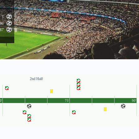
5'
66'
87'
2nd Half
0'
75'
90'