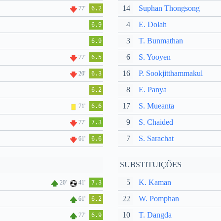
14
Suphan Thongsong
77'
6.2
4
E. Dolah
6.9
3
T. Bunmathan
6.9
6
S. Yooyen
77'
6.5
16
P. Sookjitthammakul
20'
6.3
8
E. Panya
6.2
17
S. Mueanta
71'
6.6
9
S. Chaided
77'
7.3
7
S. Sarachat
61'
6.6
SUBSTITUIÇÕES
5
K. Kaman
20'
41'
7.3
22
W. Pomphan
61'
6.2
10
T. Dangda
77'
6.9