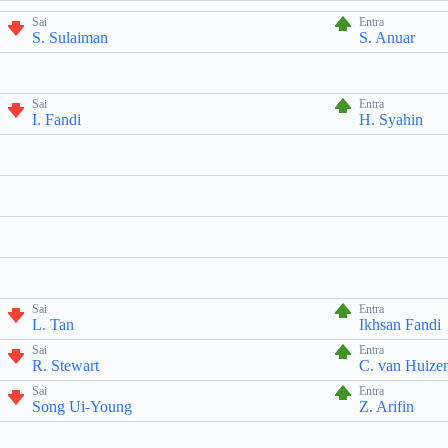
Sai
Entra
S. Sulaiman
S. Anuar
Sai
Entra
I. Fandi
H. Syahin
Sai
Entra
L. Tan
Ikhsan Fandi
Sai
Entra
R. Stewart
C. van Huize
Sai
Entra
Song Ui-Young
Z. Arifin