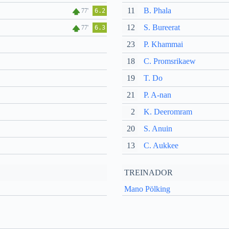
11
B. Phala
77'
6.2
12
S. Bureerat
77'
6.3
23
P. Khammai
18
C. Promsrikaew
19
T. Do
21
P. A-nan
2
K. Deeromram
20
S. Anuin
13
C. Aukkee
TREINADOR
Mano Pölking