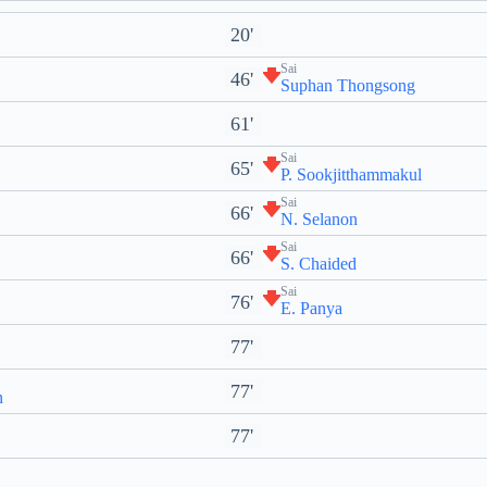
20'
Sai
46'
Suphan Thongsong
61'
Sai
65'
P. Sookjitthammakul
Sai
66'
N. Selanon
Sai
66'
S. Chaided
Sai
76'
E. Panya
77'
77'
n
77'