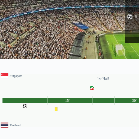
S.
Singapore
1st Half
15'
30'
Thailand