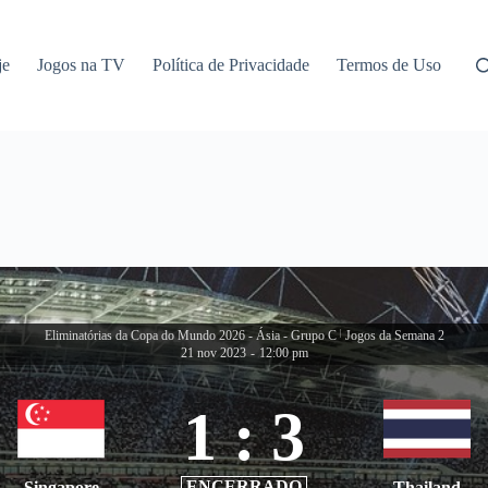
je
Jogos na TV
Política de Privacidade
Termos de Uso
Eliminatórias da Copa do Mundo 2026 - Ásia - Grupo C
|
Jogos da Semana 2
21 nov 2023
-
12:00 pm
1
:
3
ENCERRADO
Singapore
Thailand