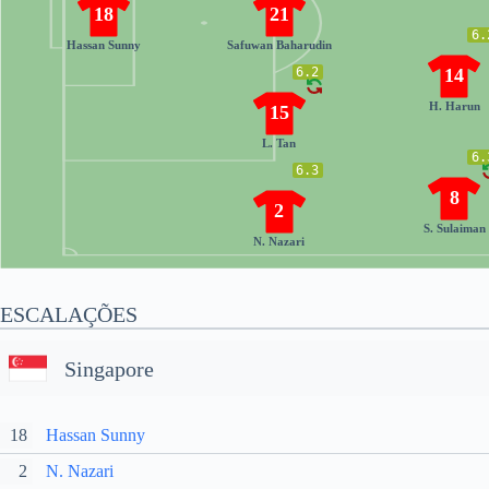
18
21
6.
Hassan Sunny
Safuwan Baharudin
6.2
14
H. Harun
15
L. Tan
6.
6.3
8
2
S. Sulaiman
N. Nazari
ESCALAÇÕES
Singapore
18
Hassan Sunny
2
N. Nazari