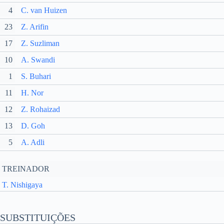
4
C. van Huizen
23
Z. Arifin
17
Z. Suzliman
10
A. Swandi
1
S. Buhari
11
H. Nor
12
Z. Rohaizad
13
D. Goh
5
A. Adli
TREINADOR
T. Nishigaya
SUBSTITUIÇÕES