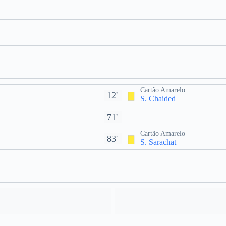
Cartão Amarelo
12'
S. Chaided
71'
Cartão Amarelo
83'
S. Sarachat