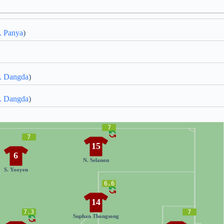
. Panya
)
. Dangda
)
. Dangda
)
7
7
15
6
N. Selanon
S. Yooyen
6.6
14
7.3
7
Suphan Thongsong