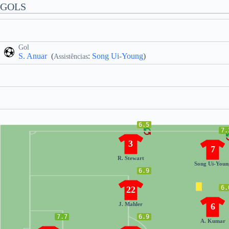
GOLS
Gol
S. Anuar
(
:
Song Ui-Young
)
Assistências
6.5
7.
3
7
R. Stewart
Song Ui-Youn
6.9
6.
22
J. Mahler
6
7.7
6.9
A. Kumar