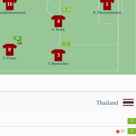
16
1
6.9
Sookjitthammakul
K. Phatomakkakul
4
E. Dolah
8
7
8
3
E. Panya
T. Bunmathan
Thailand
7
66'
7