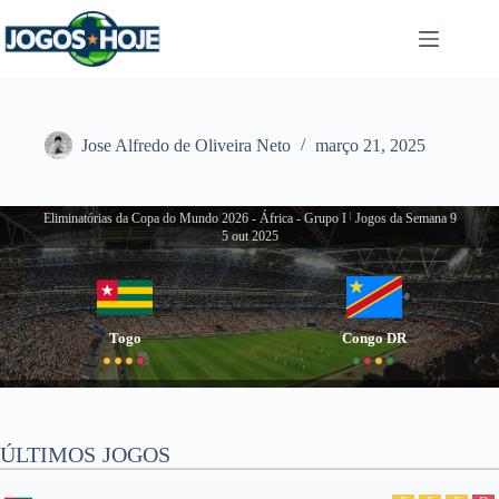
Pular
para
o
conteúdo
Jose Alfredo de Oliveira Neto
março 21, 2025
Eliminatórias da Copa do Mundo 2026 - África - Grupo I
|
Jogos da Semana 9
5 out 2025
Togo
Congo DR
ÚLTIMOS JOGOS