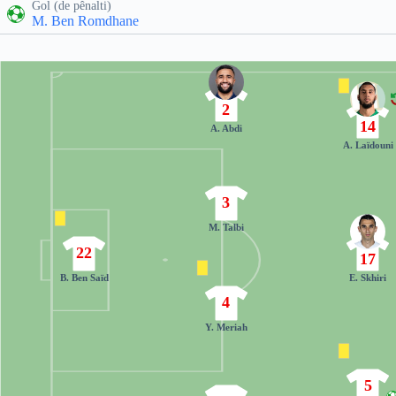
Gol (de pênalti)
M. Ben Romdhane
2
14
A. Abdi
A. Laïdouni
3
M. Talbi
22
17
B. Ben Saïd
E. Skhiri
4
Y. Meriah
5