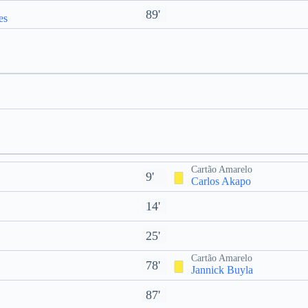
89'
es
Cartão Amarelo
9'
Carlos Akapo
14'
25'
Cartão Amarelo
78'
Jannick Buyla
87'