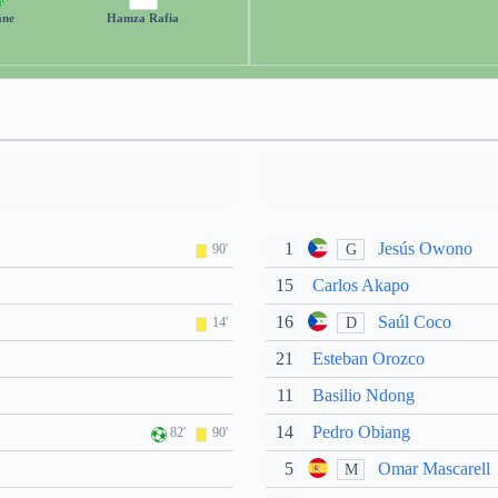
ane
Hamza Rafia
1
Jesús Owono
G
90'
15
Carlos Akapo
16
Saúl Coco
D
14'
21
Esteban Orozco
11
Basilio Ndong
14
Pedro Obiang
82'
90'
5
Omar Mascarell
M