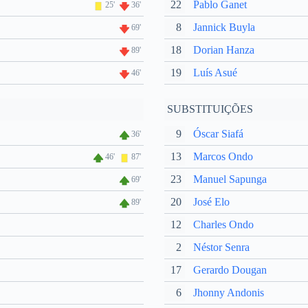
22
Pablo Ganet
25'
36'
8
Jannick Buyla
69'
18
Dorian Hanza
89'
19
Luís Asué
46'
SUBSTITUIÇÕES
9
Óscar Siafá
36'
13
Marcos Ondo
46'
87'
23
Manuel Sapunga
69'
20
José Elo
89'
12
Charles Ondo
2
Néstor Senra
17
Gerardo Dougan
6
Jhonny Andonis