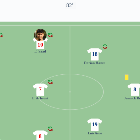
82'
10
E. Saad
18
Dorian Hanza
7
8
E. Achouri
Jannick B
19
Luís Asué
8