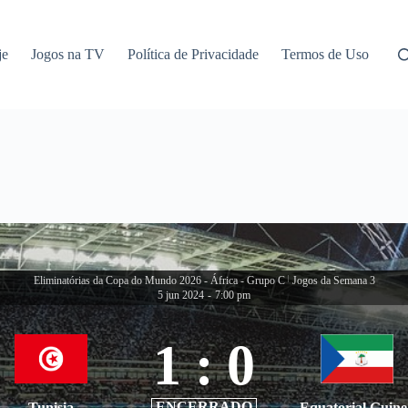
je
Jogos na TV
Política de Privacidade
Termos de Uso
Eliminatórias da Copa do Mundo 2026 - África - Grupo C
|
Jogos da Semana 3
5 jun 2024
-
7:00 pm
1
:
0
ENCERRADO
Tunisia
Equatorial Guine