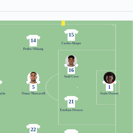
15
14
Carlos Akapo
Pedro Obiang
16
Saúl Coco
5
1
uyla
Omar Mascarell
Jesús Owono
21
Esteban Orozco
22