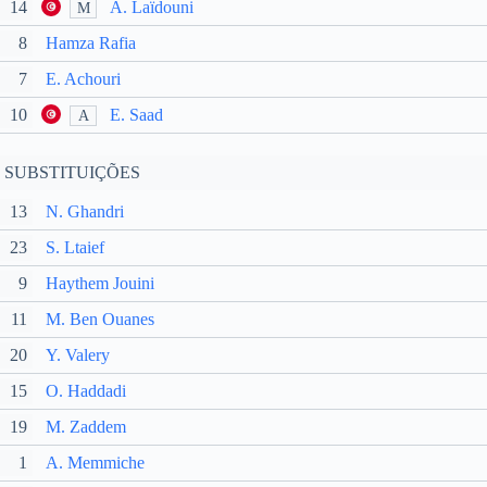
14
A. Laïdouni
M
8
Hamza Rafia
7
E. Achouri
10
E. Saad
A
SUBSTITUIÇÕES
13
N. Ghandri
23
S. Ltaief
9
Haythem Jouini
11
M. Ben Ouanes
20
Y. Valery
15
O. Haddadi
19
M. Zaddem
1
A. Memmiche