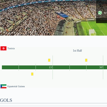
M.
Tunisia
1st Half
15'
30'
Equatorial Guinea
GOLS