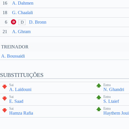
16
A. Dahmen
18
G. Chaalali
6
D. Bronn
D
21
A. Ghram
TREINADOR
A. Boussaidi
SUBSTITUIÇÕES
Sai
Entra
A. Laïdouni
N. Ghandri
Sai
Entra
E. Saad
S. Ltaief
Sai
Entra
Hamza Rafia
Haythem Joui