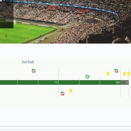
2nd Half
75'
90'
2'