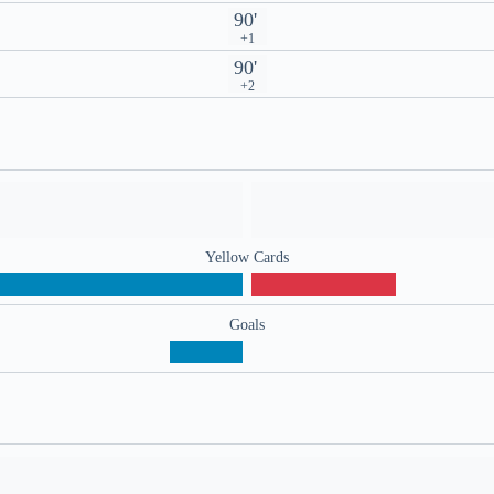
90'
+1
90'
+2
Yellow Cards
Goals