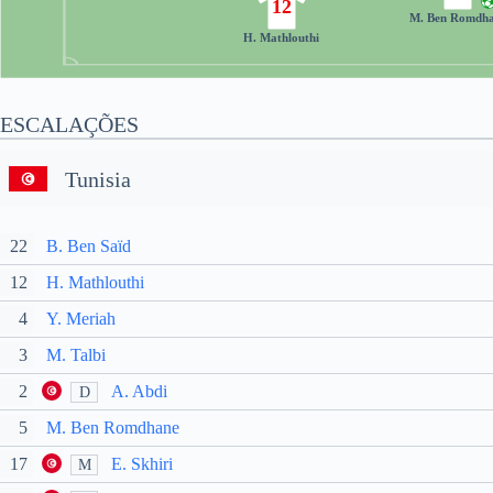
12
M. Ben Romdh
H. Mathlouthi
ESCALAÇÕES
Tunisia
22
B. Ben Saïd
12
H. Mathlouthi
4
Y. Meriah
3
M. Talbi
2
A. Abdi
D
5
M. Ben Romdhane
17
E. Skhiri
M