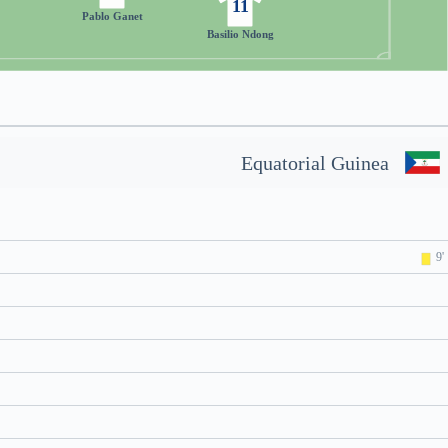
11
Pablo Ganet
Basilio Ndong
Equatorial Guinea
9'