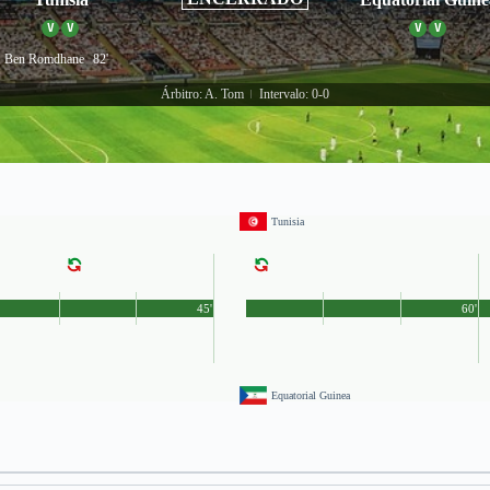
V
V
V
V
 Ben Romdhane
82'
Árbitro: A. Tom
Intervalo: 0-0
|
Tunisia
45'
60'
Equatorial Guinea