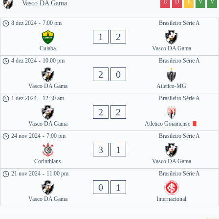
D
D
E
V
V
Vasco DA Gama
8 dez 2024
-
7:00 pm
Brasileiro Série A
1
2
Cuiaba
Vasco DA Gama
4 dez 2024
-
10:00 pm
Brasileiro Série A
2
0
Vasco DA Gama
Atletico-MG
1 dez 2024
-
12:30 am
Brasileiro Série A
2
2
Vasco DA Gama
Atletico Goianiense
24 nov 2024
-
7:00 pm
Brasileiro Série A
3
1
Corinthians
Vasco DA Gama
21 nov 2024
-
11:00 pm
Brasileiro Série A
0
1
Vasco DA Gama
Internacional