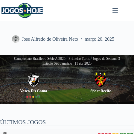
Pular
para
o
conteúdo
Jose Alfredo de Oliveira Neto
março 20, 2025
Campeonato Brasileiro Série A 2025 - Primeiro Turno
|
Jogos da Semana 3
Estádio São Januário
|
11 abr 2025
Vasco DA Gama
Sport Recife
ÚLTIMOS JOGOS