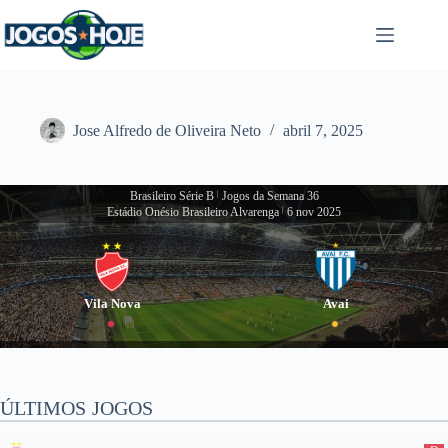
Pular
para
o
conteúdo
Jose Alfredo de Oliveira Neto
abril 7, 2025
Brasileiro Série B
|
Jogos da Semana 36
Estádio Onésio Brasileiro Alvarenga
|
6 nov 2025
Vila Nova
Avai
ÚLTIMOS JOGOS