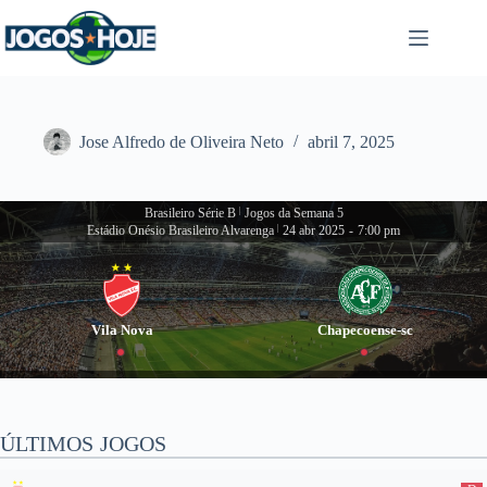
Pular
para
o
conteúdo
Jose Alfredo de Oliveira Neto
abril 7, 2025
Brasileiro Série B
|
Jogos da Semana 5
Estádio Onésio Brasileiro Alvarenga
|
24 abr 2025
-
7:00 pm
Vila Nova
Chapecoense-sc
ÚLTIMOS JOGOS