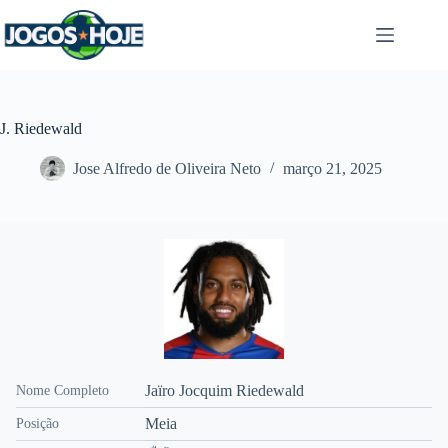
Pular
para
o
conteúdo
J. Riedewald
Jose Alfredo de Oliveira Neto
março 21, 2025
Jaïro Jocquim Riedewald
Nome Completo
Meia
Posição