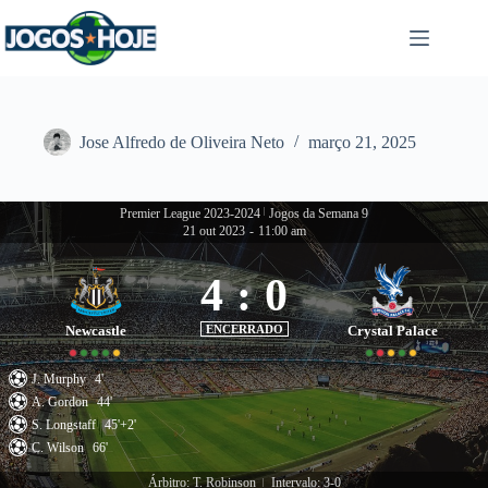
Pular
para
o
conteúdo
Jose Alfredo de Oliveira Neto
março 21, 2025
Premier League 2023-2024
|
Jogos da Semana 9
21 out 2023
-
11:00 am
4
:
0
Newcastle
ENCERRADO
Crystal Palace
J. Murphy
4'
A. Gordon
44'
S. Longstaff
45'+2'
C. Wilson
66'
Árbitro: T. Robinson
Intervalo: 3-0
|