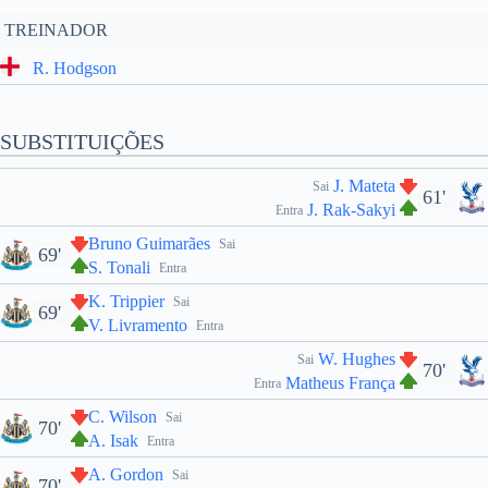
TREINADOR
R. Hodgson
SUBSTITUIÇÕES
J. Mateta
Sai
61'
J. Rak-Sakyi
Entra
Bruno Guimarães
Sai
69'
S. Tonali
Entra
K. Trippier
Sai
69'
V. Livramento
Entra
W. Hughes
Sai
70'
Matheus França
Entra
C. Wilson
Sai
70'
A. Isak
Entra
A. Gordon
Sai
70'