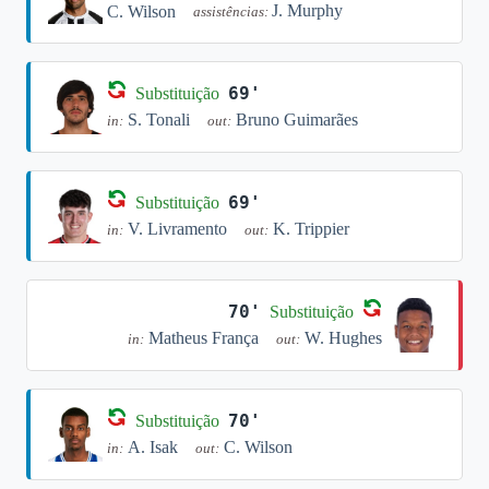
J. Murphy
C. Wilson
assistências:
69'
Substituição
S. Tonali
Bruno Guimarães
in:
out:
69'
Substituição
V. Livramento
K. Trippier
in:
out:
70'
Substituição
Matheus França
W. Hughes
in:
out:
70'
Substituição
A. Isak
C. Wilson
in:
out: