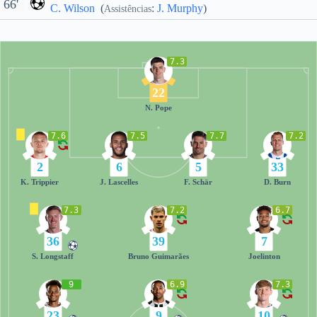
66'
C. Wilson
(
:
J. Murphy
)
Assistências
7.3
22
N. Pope
7.6
7.5
7.7
7.2
2
6
5
33
K. Trippier
J. Lascelles
F. Schär
D. Burn
7.3
7.2
6.7
36
39
7
S. Longstaff
Bruno Guimarães
Joelinton
9
6.9
7.3
23
9
10