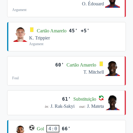
O. Édouard
Argument
45' +5'
Cartão Amarelo
K. Trippier
Argument
60'
Cartão Amarelo
T. Mitchell
Foul
61'
Substituição
J. Rak-Sakyi
J. Mateta
in:
out:
66'
4:0
Gol