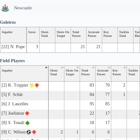
Newcastle
Goleiros
Jogador
Saves
Shots
Shots On
Total
Accurate
Key
Tackles
Tac
Total
Target
Passes
Passes
Passes
Total
Blo
[22] N. Pope
3
21
21
Field Players
Jogador
Shots
Shots On
Total
Accurate
Key
Tackles
Total
Target
Passes
Passes
Passes
Total
[2] K. Trippier
83
70
2
[5] F. Schär
84
77
1
[6] J. Lascelles
95
85
[7] Joelinton
22
17
[8] S. Tonali
18
17
[9] C. Wilson
2
1
6
6