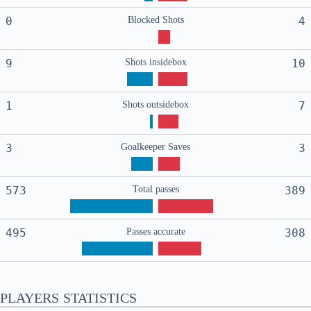
0
Blocked Shots
4
9
Shots insidebox
10
1
Shots outsidebox
7
3
Goalkeeper Saves
3
573
Total passes
389
495
Passes accurate
308
PLAYERS STATISTICS