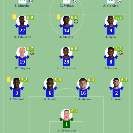
J. Murphy
C. Wilson
A. Gordon
6.9
6.6
7.3
22
14
9
O. Édouard
J. Mateta
J. Ayew
6.7
6.9
6.5
19
28
8
W. Hughes
C. Doucouré
J. Lerma
6.5
5.9
6.3
6.7
3
6
16
2
T. Mitchell
A. Guéhi
J. Andersen
J. Ward
6.2
1
S. Johnstone