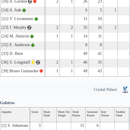
[10] A. Gordon
2
1
26
23
[14] A. Isak
6
5
1
[21] V. Livramento
11
10
[23] J. Murphy
2
2
35
26
2
[24] M. Almirón
1
1
14
11
[32] E. Anderson
8
8
[33] D. Burn
49
41
[36] S. Longstaff
2
1
46
35
[39] Bruno Guimarães
1
1
49
43
Crystal Palace
Goleiros
Jogador
Saves
Shots
Shots On
Total
Accurate
Key
Tackles
Total
Target
Passes
Passes
Passes
Total
[1] S. Johnstone
3
15
6