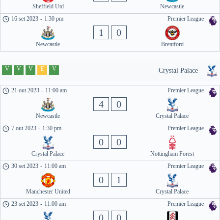
Sheffield Utd
Newcastle
16 set 2023
-
1:30 pm
Premier League
1
0
Newcastle
Brentford
V
V
V
E
V
Crystal Palace
21 out 2023
-
11:00 am
Premier League
4
0
Newcastle
Crystal Palace
7 out 2023
-
1:30 pm
Premier League
0
0
Crystal Palace
Nottingham Forest
30 set 2023
-
11:00 am
Premier League
0
1
Manchester United
Crystal Palace
23 set 2023
-
11:00 am
Premier League
0
0