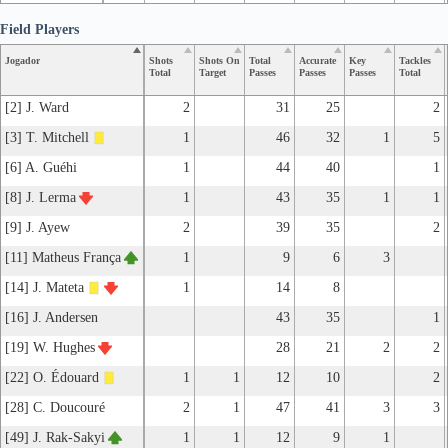
Field Players
Jogador
Shots
Shots On
Total
Accurate
Key
Tackles
Total
Target
Passes
Passes
Passes
Total
[2] J. Ward
2
31
25
2
[3] T. Mitchell
1
46
32
1
5
[6] A. Guéhi
1
44
40
1
[8] J. Lerma
1
43
35
1
1
[9] J. Ayew
2
39
35
2
[11] Matheus França
1
9
6
3
[14] J. Mateta
1
14
8
[16] J. Andersen
43
35
1
[19] W. Hughes
28
21
2
2
[22] O. Édouard
1
1
12
10
2
[28] C. Doucouré
2
1
47
41
3
3
[49] J. Rak-Sakyi
1
1
12
9
1