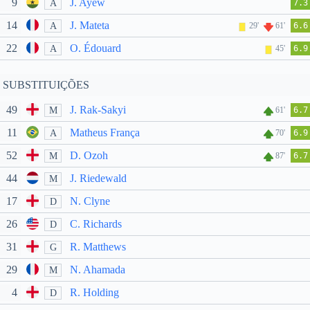
9
J. Ayew
A
7.3
14
J. Mateta
A
29'
61'
6.6
22
O. Édouard
A
45'
6.9
SUBSTITUIÇÕES
49
J. Rak-Sakyi
M
61'
6.7
11
Matheus França
A
70'
6.9
52
D. Ozoh
M
87'
6.7
44
J. Riedewald
M
17
N. Clyne
D
26
C. Richards
D
31
R. Matthews
G
29
N. Ahamada
M
4
R. Holding
D