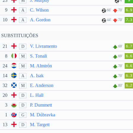
23
J. Murphy
M
4'
9
9
C. Wilson
A
66'
70'
6.9
10
A. Gordon
A
44'
70'
7.3
SUBSTITUIÇÕES
21
V. Livramento
D
69'
6.7
8
S. Tonali
M
69'
6.6
24
M. Almirón
M
70'
6.6
14
A. Isak
A
70'
6.3
32
E. Anderson
M
80'
6.2
20
L. Hall
D
3
P. Dummett
D
1
M. Dúbravka
G
13
M. Targett
D