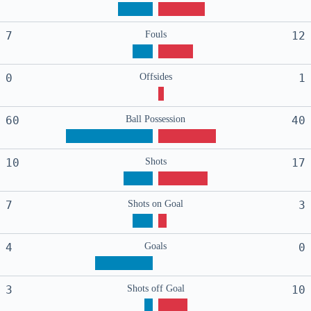
7
Fouls
12
0
Offsides
1
60
Ball Possession
40
10
Shots
17
7
Shots on Goal
3
4
Goals
0
3
Shots off Goal
10