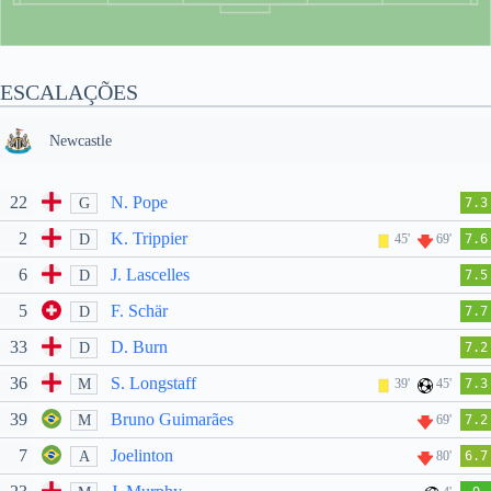
ESCALAÇÕES
Newcastle
22
N. Pope
G
7.3
2
K. Trippier
D
45'
69'
7.6
6
J. Lascelles
D
7.5
5
F. Schär
D
7.7
33
D. Burn
D
7.2
36
S. Longstaff
M
39'
45'
7.3
39
Bruno Guimarães
M
69'
7.2
7
Joelinton
A
80'
6.7