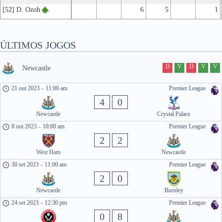
[52] D. Ozoh
6
5
1
ÚLTIMOS JOGOS
D
V
D
V
V
Newcastle
21 out 2023
-
11:00 am
Premier League
4
0
Newcastle
Crystal Palace
8 out 2023
-
10:00 am
Premier League
2
2
West Ham
Newcastle
30 set 2023
-
11:00 am
Premier League
2
0
Newcastle
Burnley
24 set 2023
-
12:30 pm
Premier League
0
8