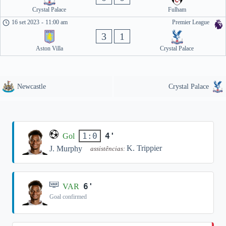
Crystal Palace
Fulham
16 set 2023
-
11:00 am
Premier League
3
1
Aston Villa
Crystal Palace
Newcastle
Crystal Palace
4'
1:0
Gol
K. Trippier
J. Murphy
assistências:
6'
VAR
Goal confirmed