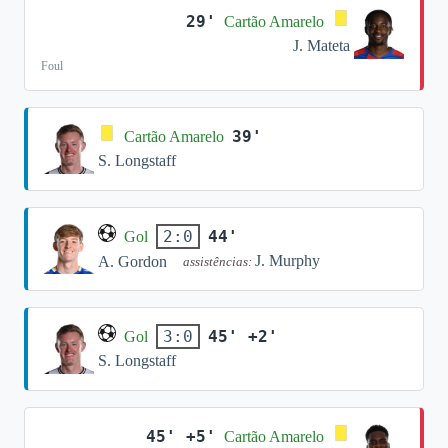
29'
Cartão Amarelo
J. Mateta
Foul
39'
Cartão Amarelo
S. Longstaff
44'
2:0
Gol
J. Murphy
A. Gordon
assistências:
45' +2'
3:0
Gol
S. Longstaff
45' +5'
Cartão Amarelo