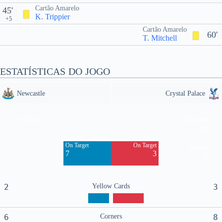
Cartão Amarelo
45'
K. Trippier
+5
Cartão Amarelo
60'
T. Mitchell
ESTATÍSTICAS DO JOGO
Newcastle
Crystal Palace
Off Target
Off Target
3
14
On Target
On Target
Blocked
7
3
4
2
Yellow Cards
3
6
Corners
8