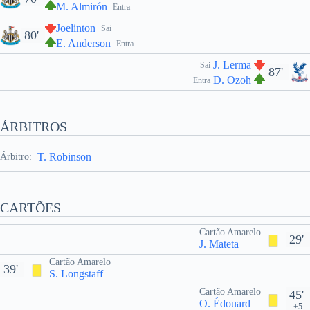
M. Almirón
Entra
Joelinton
Sai
80'
E. Anderson
Entra
J. Lerma
Sai
87'
D. Ozoh
Entra
ÁRBITROS
T. Robinson
Árbitro:
CARTÕES
Cartão Amarelo
29'
J. Mateta
Cartão Amarelo
39'
S. Longstaff
Cartão Amarelo
45'
O. Édouard
+5