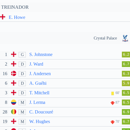
TREINADOR
E. Howe
Crystal Palace
1
S. Johnstone
G
6.2
2
J. Ward
D
6.7
16
J. Andersen
D
6.3
6
A. Guéhi
D
5.9
3
T. Mitchell
D
60'
6.5
8
J. Lerma
M
87'
6.5
28
C. Doucouré
M
6.9
19
W. Hughes
M
70'
6.7