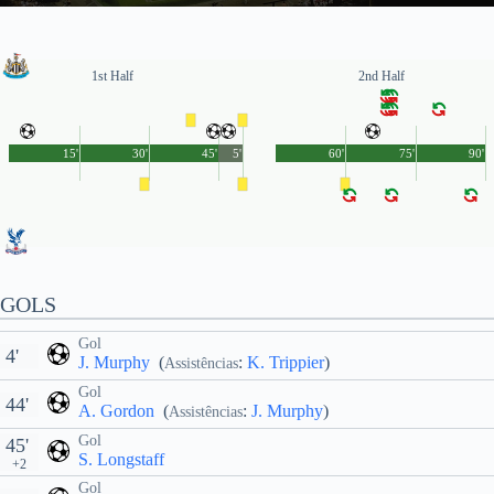
1st Half
2nd Half
15'
30'
45'
5'
60'
75'
90'
GOLS
Gol
4'
J. Murphy
(
:
K. Trippier
)
Assistências
Gol
44'
A. Gordon
(
:
J. Murphy
)
Assistências
Gol
45'
S. Longstaff
+2
Gol