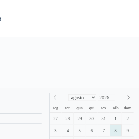
seg
ter
qua
qui
sex
sáb
dom
27
28
29
30
31
1
2
3
4
5
6
7
8
9