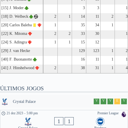
[15] J. Moder
3
3
1
[18] D. Welbeck
2
1
14
11
2
3
[20] Carlos Baleba
1
35
34
1
[22] K. Mitoma
2
2
33
30
1
[24] S. Adingra
1
1
15
12
[29] J. van Hecke
129
123
1
2
[40] F. Buonanotte
16
11
1
1
[41] J. Hinshelwood
2
38
31
1
4
ÚLTIMOS JOGOS
V
V
V
E
V
Crystal Palace
21 dez 2023
-
5:00 pm
Premier League
1
1