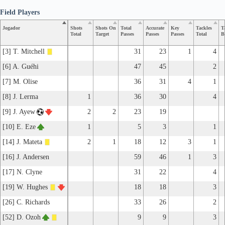
Field Players
Jogador
Shots
Shots On
Total
Accurate
Key
Tackles
T
Total
Target
Passes
Passes
Passes
Total
B
[3] T. Mitchell
31
23
1
4
[6] A. Guéhi
47
45
2
[7] M. Olise
36
31
4
1
[8] J. Lerma
1
36
30
4
[9] J. Ayew
2
2
23
19
[10] E. Eze
1
5
3
1
[14] J. Mateta
2
1
18
12
3
1
[16] J. Andersen
59
46
1
3
[17] N. Clyne
31
22
4
[19] W. Hughes
18
18
3
[26] C. Richards
33
26
2
[52] D. Ozoh
9
9
3