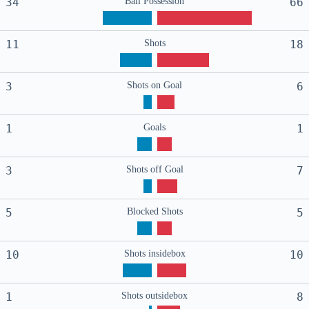
34
Ball Possession
66
11
Shots
18
3
Shots on Goal
6
1
Goals
1
3
Shots off Goal
7
5
Blocked Shots
5
10
Shots insidebox
10
1
Shots outsidebox
8