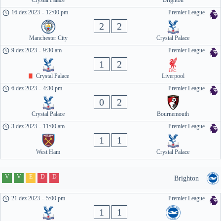
Crystal Palace
Brighton
16 dez 2023
-
12:00 pm
Premier League
2
2
Manchester City
Crystal Palace
9 dez 2023
-
9:30 am
Premier League
1
2
Crystal Palace
Liverpool
6 dez 2023
-
4:30 pm
Premier League
0
2
Crystal Palace
Bournemouth
3 dez 2023
-
11:00 am
Premier League
1
1
West Ham
Crystal Palace
V
V
E
D
D
Brighton
21 dez 2023
-
5:00 pm
Premier League
1
1