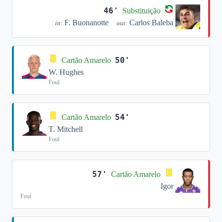
46'
Substituição
F. Buonanotte
Carlos Baleba
in:
out:
50'
Cartão Amarelo
W. Hughes
Foul
54'
Cartão Amarelo
T. Mitchell
Foul
57'
Cartão Amarelo
Igor
Foul