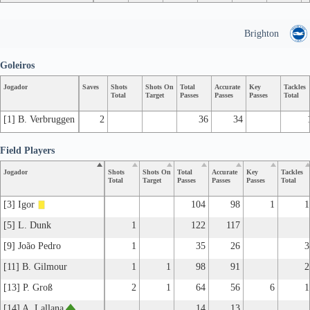
Brighton
Goleiros
Jogador
Saves
Shots
Shots On
Total
Accurate
Key
Tackles
Total
Target
Passes
Passes
Passes
Total
[1] B. Verbruggen
2
36
34
Field Players
Jogador
Shots
Shots On
Total
Accurate
Key
Tackles
Total
Target
Passes
Passes
Passes
Total
[3] Igor
104
98
1
1
[5] L. Dunk
1
122
117
[9] João Pedro
1
35
26
3
[11] B. Gilmour
1
1
98
91
2
[13] P. Groß
2
1
64
56
6
1
[14] A. Lallana
14
13