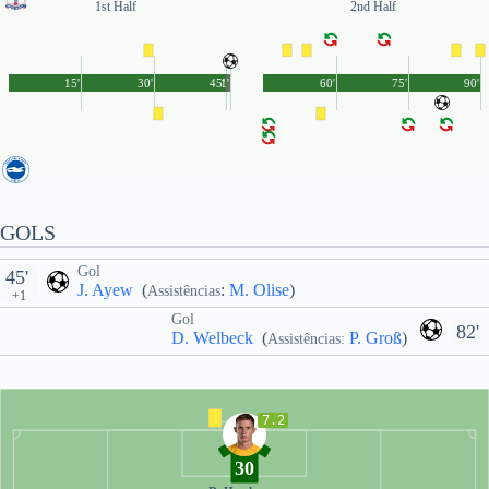
1st Half
2nd Half
15'
30'
45'
1'
60'
75'
90'
GOLS
Gol
45'
J. Ayew
(
:
M. Olise
)
Assistências
+1
Gol
82'
D. Welbeck
(
P. Groß
)
Assistências:
7.2
30