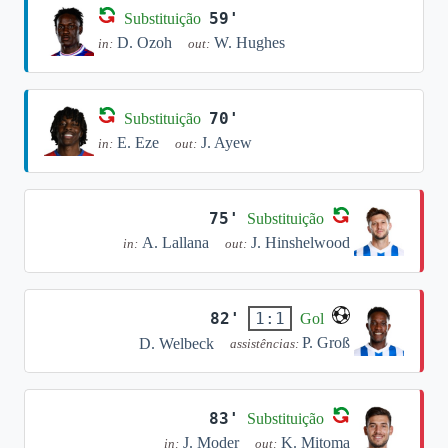
59'
Substituição
D. Ozoh
W. Hughes
in:
out:
70'
Substituição
E. Eze
J. Ayew
in:
out:
75'
Substituição
A. Lallana
J. Hinshelwood
in:
out:
82'
1:1
Gol
P. Groß
D. Welbeck
assistências:
83'
Substituição
J. Moder
K. Mitoma
in:
out: