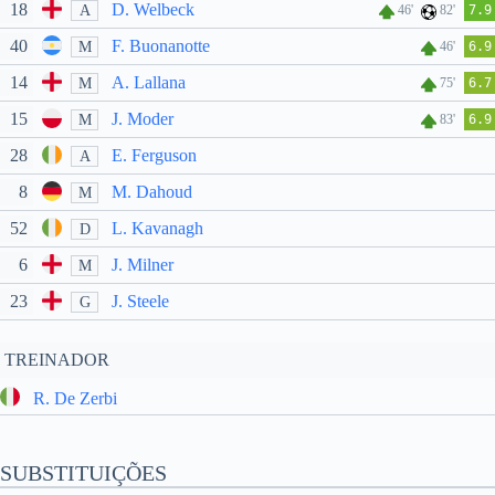
18
D. Welbeck
A
46'
82'
7.9
40
F. Buonanotte
M
46'
6.9
14
A. Lallana
M
75'
6.7
15
J. Moder
M
83'
6.9
28
E. Ferguson
A
8
M. Dahoud
M
52
L. Kavanagh
D
6
J. Milner
M
23
J. Steele
G
TREINADOR
R. De Zerbi
SUBSTITUIÇÕES