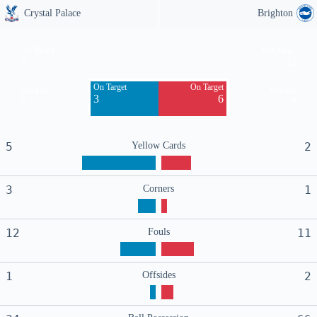
Crystal Palace
Brighton
Off Target
Off Target
3
12
On Target
On Target
Blocked
Blocked
3
6
5
5
5
Yellow Cards
2
3
Corners
1
12
Fouls
11
1
Offsides
2