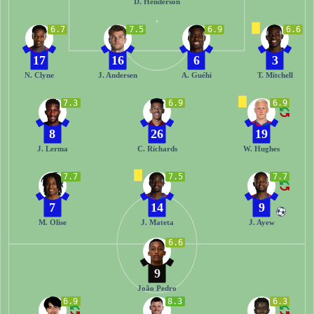
D. Henderson
6.7
7.5
6.9
6.6
17
16
6
3
N. Clyne
J. Andersen
A. Guéhi
T. Mitchell
7.3
6.9
6.9
8
26
19
J. Lerma
C. Richards
W. Hughes
7.7
7.5
7.7
7
14
9
M. Olise
J. Mateta
J. Ayew
6.6
9
João Pedro
6.9
8.3
6.3