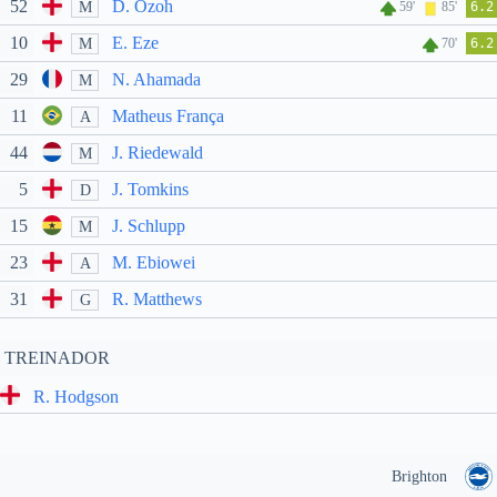
52
D. Ozoh
M
59'
85'
6.2
10
E. Eze
M
70'
6.2
29
N. Ahamada
M
11
Matheus França
A
44
J. Riedewald
M
5
J. Tomkins
D
15
J. Schlupp
M
23
M. Ebiowei
A
31
R. Matthews
G
TREINADOR
R. Hodgson
Brighton