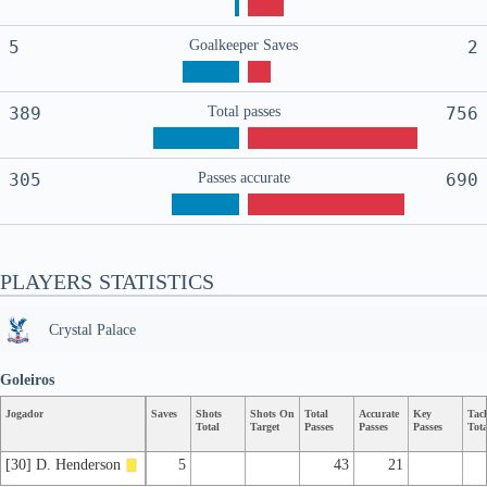
5
Goalkeeper Saves
2
389
Total passes
756
305
Passes accurate
690
PLAYERS STATISTICS
Crystal Palace
Goleiros
Jogador
Saves
Shots
Shots On
Total
Accurate
Key
Tac
Total
Target
Passes
Passes
Passes
Tota
[30] D. Henderson
5
43
21