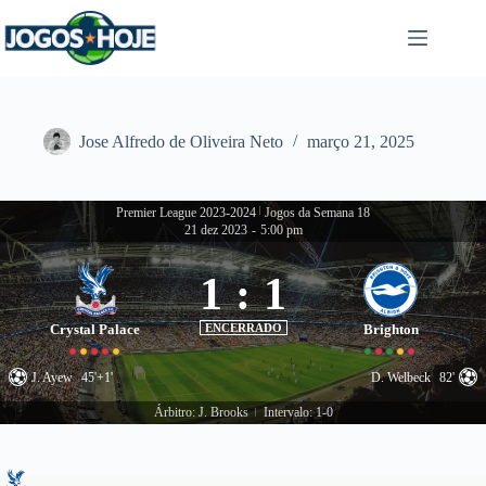
Pular
para
o
conteúdo
Jose Alfredo de Oliveira Neto
março 21, 2025
Premier League 2023-2024
|
Jogos da Semana 18
21 dez 2023
-
5:00 pm
1
:
1
Crystal Palace
ENCERRADO
Brighton
J. Ayew
45'+1'
D. Welbeck
82'
Árbitro: J. Brooks
Intervalo: 1-0
|