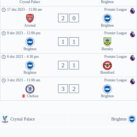
Crystal Palace
Brighton
17 dez 2023
-
11:00 am
Premier League
2
0
Arsenal
Brighton
9 dez 2023
-
12:00 pm
Premier League
1
1
Brighton
Burnley
6 dez 2023
-
4:30 pm
Premier League
2
1
Brighton
Brentford
3 dez 2023
-
11:00 am
Premier League
3
2
Chelsea
Brighton
Crystal Palace
Brighton