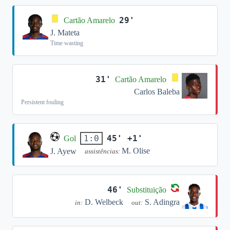
29'
Cartão Amarelo
J. Mateta
Time wasting
31'
Cartão Amarelo
Carlos Baleba
Persistent fouling
45' +1'
1:0
Gol
M. Olise
J. Ayew
assistências:
46'
Substituição
D. Welbeck
S. Adingra
in:
out: