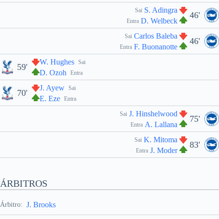
S. Adingra
Sai
46'
D. Welbeck
Entra
Carlos Baleba
Sai
46'
F. Buonanotte
Entra
W. Hughes
Sai
59'
D. Ozoh
Entra
J. Ayew
Sai
70'
E. Eze
Entra
J. Hinshelwood
Sai
75'
A. Lallana
Entra
K. Mitoma
Sai
83'
J. Moder
Entra
ÁRBITROS
J. Brooks
Árbitro: