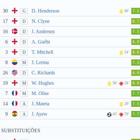
30
D. Henderson
G
90'
7.2
17
N. Clyne
D
6.7
16
J. Andersen
D
7.5
6
A. Guéhi
D
6.9
3
T. Mitchell
D
54'
6.6
8
J. Lerma
M
7.3
26
C. Richards
D
6.9
19
W. Hughes
M
50'
59'
6.9
7
M. Olise
M
7.7
14
J. Mateta
A
29'
7.5
9
J. Ayew
A
45'
70'
7.7
SUBSTITUIÇÕES