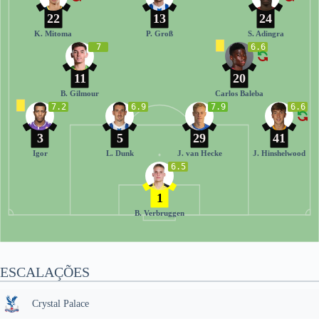
22
13
24
K. Mitoma
P. Groß
S. Adingra
7
6.6
11
20
B. Gilmour
Carlos Baleba
7.2
6.9
7.9
6.6
3
5
29
41
Igor
L. Dunk
J. van Hecke
J. Hinshelwood
6.5
1
B. Verbruggen
ESCALAÇÕES
Crystal Palace