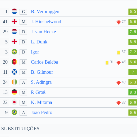
1
B. Verbruggen
G
6.5
41
J. Hinshelwood
M
75'
6.6
29
J. van Hecke
D
7.9
5
L. Dunk
D
6.9
3
Igor
D
57'
7.2
20
Carlos Baleba
M
31'
46'
6.6
11
B. Gilmour
M
7
24
S. Adingra
A
46'
6.3
13
P. Groß
M
8.3
22
K. Mitoma
M
83'
6.9
9
João Pedro
A
6.6
SUBSTITUIÇÕES