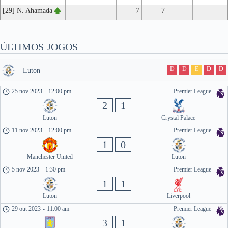
[29] N. Ahamada
7
7
ÚLTIMOS JOGOS
D
D
E
D
D
Luton
25 nov 2023
-
12:00 pm
Premier League
2
1
Luton
Crystal Palace
11 nov 2023
-
12:00 pm
Premier League
1
0
Manchester United
Luton
5 nov 2023
-
1:30 pm
Premier League
1
1
Luton
Liverpool
29 out 2023
-
11:00 am
Premier League
3
1