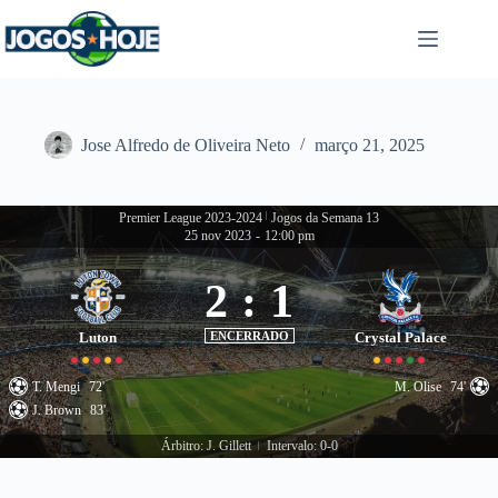
Pular
para
o
conteúdo
Jose Alfredo de Oliveira Neto
março 21, 2025
Premier League 2023-2024
|
Jogos da Semana 13
25 nov 2023
-
12:00 pm
2
:
1
Luton
ENCERRADO
Crystal Palace
T. Mengi
72'
M. Olise
74'
J. Brown
83'
Árbitro: J. Gillett
Intervalo: 0-0
|