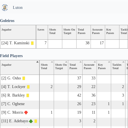
Luton
Goleiros
Jogador
Saves
Shots
Shots On
Total
Accurate
Key
Tackl
Total
Target
Passes
Passes
Passes
Total
[24] T. Kaminski
7
38
17
Field Players
Jogador
Shots
Shots On
Total
Accurate
Key
Tackles
T
Total
Target
Passes
Passes
Passes
Total
B
[2] G. Osho
37
33
[4] T. Lockyer
2
29
22
2
[6] R. Barkley
42
36
3
[7] C. Ogbene
26
23
1
1
[9] C. Morris
1
19
11
1
[11] E. Adebayo
3
2