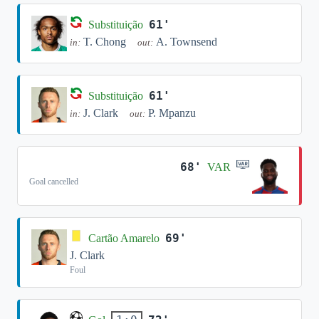
61'
Substituição
T. Chong
A. Townsend
in:
out:
61'
Substituição
J. Clark
P. Mpanzu
in:
out:
68'
VAR
Goal cancelled
69'
Cartão Amarelo
J. Clark
Foul