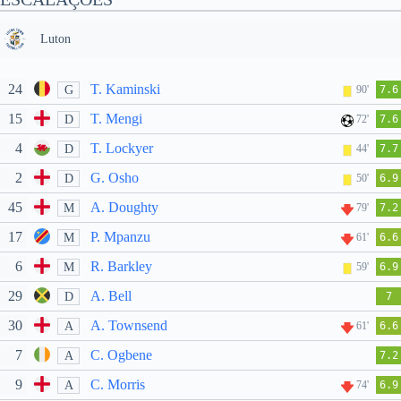
Luton
24
T. Kaminski
G
90'
7.6
15
T. Mengi
D
72'
7.6
4
T. Lockyer
D
44'
7.7
2
G. Osho
D
50'
6.9
45
A. Doughty
M
79'
7.2
17
P. Mpanzu
M
61'
6.6
6
R. Barkley
M
59'
6.9
29
A. Bell
D
7
30
A. Townsend
A
61'
6.6
7
C. Ogbene
A
7.2
9
C. Morris
A
74'
6.9