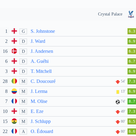
Crystal Palace
1
S. Johnstone
G
6.3
2
J. Ward
D
6.9
16
J. Andersen
D
6.3
6
A. Guéhi
D
6.7
3
T. Mitchell
D
6.9
28
C. Doucouré
M
54'
7.3
8
J. Lerma
M
13'
6.9
7
M. Olise
M
74'
8.7
10
E. Eze
M
49'
7.3
15
J. Schlupp
M
80'
6.5
22
O. Édouard
A
80'
6.6