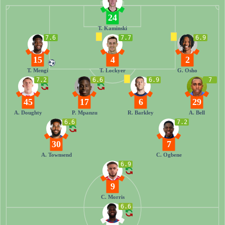
24
T. Kaminski
7.6
7.7
6.9
15
4
2
T. Mengi
T. Lockyer
G. Osho
7.2
6.6
6.9
7
45
17
6
29
A. Doughty
P. Mpanzu
R. Barkley
A. Bell
6.6
7.2
30
7
A. Townsend
C. Ogbene
6.9
9
C. Morris
6.6