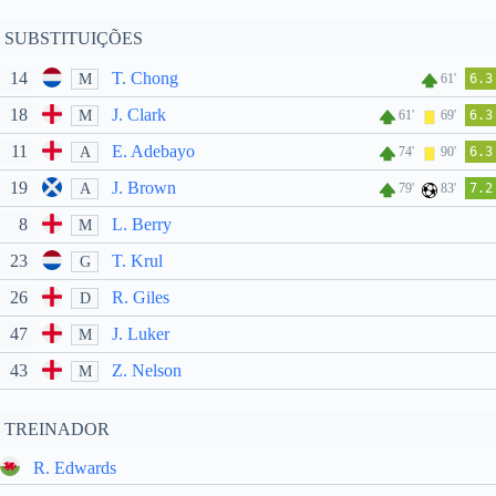
SUBSTITUIÇÕES
14
T. Chong
M
61'
6.3
18
J. Clark
M
61'
69'
6.3
11
E. Adebayo
A
74'
90'
6.3
19
J. Brown
A
79'
83'
7.2
8
L. Berry
M
23
T. Krul
G
26
R. Giles
D
47
J. Luker
M
43
Z. Nelson
M
TREINADOR
R. Edwards