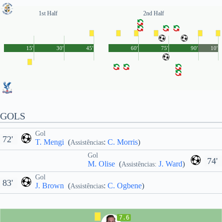
1st Half
2nd Half
15'
30'
45'
60'
75'
90'
10'
GOLS
Gol
72'
T. Mengi
(
:
C. Morris
)
Assistências
Gol
74'
M. Olise
(
J. Ward
)
Assistências:
Gol
83'
J. Brown
(
:
C. Ogbene
)
Assistências
7.6