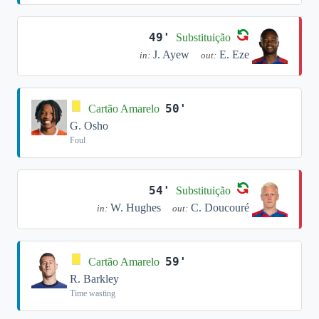
49'
Substituição
J. Ayew
E. Eze
in:
out:
50'
Cartão Amarelo
G. Osho
Foul
54'
Substituição
W. Hughes
C. Doucouré
in:
out:
59'
Cartão Amarelo
R. Barkley
Time wasting