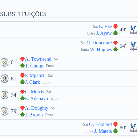
SUBSTITUIÇÕES
E. Eze
Sai
49'
J. Ayew
Entra
C. Doucouré
Sai
54'
W. Hughes
Entra
A. Townsend
Sai
61'
T. Chong
Entra
P. Mpanzu
Sai
61'
J. Clark
Entra
C. Morris
Sai
74'
E. Adebayo
Entra
A. Doughty
Sai
79'
J. Brown
Entra
O. Édouard
Sai
80'
J. Mateta
Entra