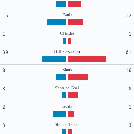
15
Fouls
12
1
Offsides
1
39
Ball Possession
61
8
Shots
16
3
Shots on Goal
8
2
Goals
1
3
Shots off Goal
3