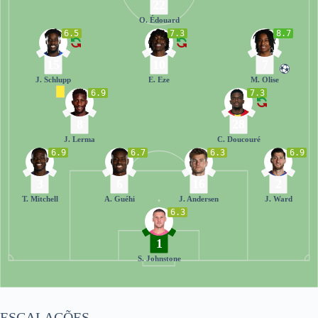
22
O. Édouard
6.5
7.3
8.7
15
10
7
J. Schlupp
E. Eze
M. Olise
6.9
7.3
8
28
J. Lerma
C. Doucouré
6.9
6.7
6.3
6.9
3
6
16
2
T. Mitchell
A. Guéhi
J. Andersen
J. Ward
6.3
1
S. Johnstone
ESCALAÇÕES