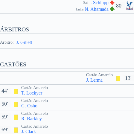
J. Schlupp
Sai
80'
N. Ahamada
Entra
ÁRBITROS
J. Gillett
Árbitro:
CARTÕES
Cartão Amarelo
13'
J. Lerma
Cartão Amarelo
44'
T. Lockyer
Cartão Amarelo
50'
G. Osho
Cartão Amarelo
59'
R. Barkley
Cartão Amarelo
69'
J. Clark