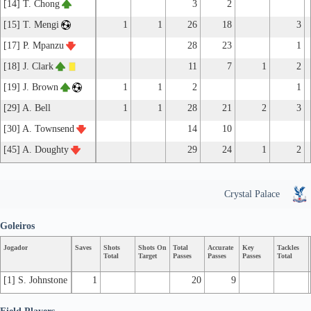
[14] T. Chong
3
2
[15] T. Mengi
1
1
26
18
3
[17] P. Mpanzu
28
23
1
[18] J. Clark
11
7
1
2
[19] J. Brown
1
1
2
1
[29] A. Bell
1
1
28
21
2
3
[30] A. Townsend
14
10
[45] A. Doughty
29
24
1
2
Crystal Palace
Goleiros
Jogador
Saves
Shots
Shots On
Total
Accurate
Key
Tackles
Total
Target
Passes
Passes
Passes
Total
[1] S. Johnstone
1
20
9