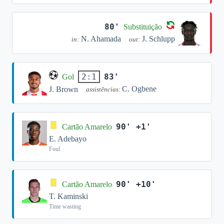
80'
Substituição
N. Ahamada
J. Schlupp
in:
out:
83'
2:1
Gol
C. Ogbene
J. Brown
assistências:
90' +1'
Cartão Amarelo
E. Adebayo
Foul
90' +10'
Cartão Amarelo
T. Kaminski
Time wasting