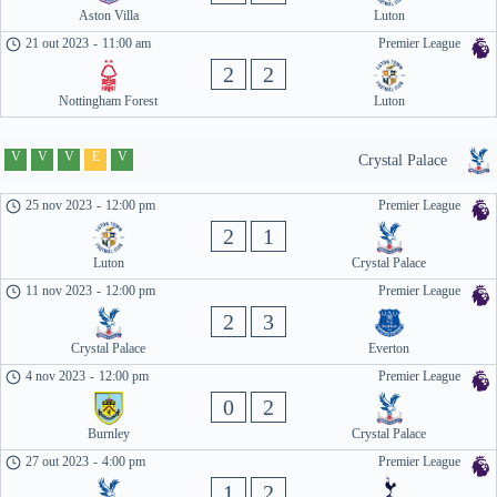
Aston Villa
Luton
21 out 2023
-
11:00 am
Premier League
2
2
Nottingham Forest
Luton
V
V
V
E
V
Crystal Palace
25 nov 2023
-
12:00 pm
Premier League
2
1
Luton
Crystal Palace
11 nov 2023
-
12:00 pm
Premier League
2
3
Crystal Palace
Everton
4 nov 2023
-
12:00 pm
Premier League
0
2
Burnley
Crystal Palace
27 out 2023
-
4:00 pm
Premier League
1
2