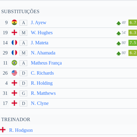
SUBSTITUIÇÕES
9
J. Ayew
A
49'
6.7
19
W. Hughes
M
54'
6.3
14
J. Mateta
A
80'
7.5
29
N. Ahamada
M
80'
6.2
11
Matheus França
A
26
C. Richards
D
4
R. Holding
D
31
R. Matthews
G
17
N. Clyne
D
TREINADOR
R. Hodgson