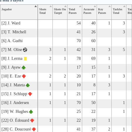
Field Players
Jogador
Shots
Shots On
Total
Accurate
Key
Tackles
Tac
Total
Target
Passes
Passes
Passes
Total
Blo
[2] J. Ward
54
40
1
3
[3] T. Mitchell
41
26
3
[6] A. Guéhi
70
60
[7] M. Olise
3
1
42
31
3
5
[8] J. Lerma
2
1
78
69
1
[9] J. Ayew
17
15
1
[10] E. Eze
2
2
20
17
1
3
[14] J. Mateta
1
1
10
8
3
[15] J. Schlupp
1
1
21
17
1
[16] J. Andersen
1
1
70
50
1
[19] W. Hughes
25
22
1
[22] O. Édouard
1
1
22
19
1
[28] C. Doucouré
41
37
2
1