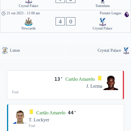
Crystal Palace
Tottenham
21 out 2023
-
11:00 am
Premier League
4
0
Newcastle
Crystal Palace
Luton
Crystal Palace
13'
Cartão Amarelo
J. Lerma
Foul
44'
Cartão Amarelo
T. Lockyer
Foul