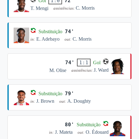
72'
1:0
Gol
C. Morris
T. Mengi
assistências:
74'
Substituição
E. Adebayo
C. Morris
in:
out:
74'
1:1
Gol
J. Ward
M. Olise
assistências:
79'
Substituição
J. Brown
A. Doughty
in:
out:
80'
Substituição
J. Mateta
O. Édouard
in:
out: