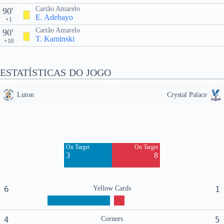
Cartão Amarelo
90'
E. Adebayo
+1
Cartão Amarelo
90'
T. Kaminski
+10
ESTATÍSTICAS DO JOGO
Luton
Crystal Palace
Off Target
Off Target
3
8
On Target
On Target
Blocked
Blocked
3
8
2
5
6
Yellow Cards
1
4
Corners
5