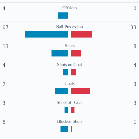
4
Offsides
0
67
Ball Possession
33
13
Shots
8
4
Shots on Goal
4
2
Goals
3
3
Shots off Goal
3
6
Blocked Shots
1