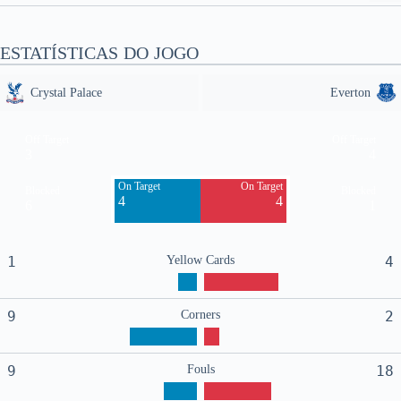
ESTATÍSTICAS DO JOGO
Crystal Palace
Everton
Off Target
Off Target
3
4
On Target
On Target
Blocked
Blocked
4
4
6
1
1
Yellow Cards
4
9
Corners
2
9
Fouls
18