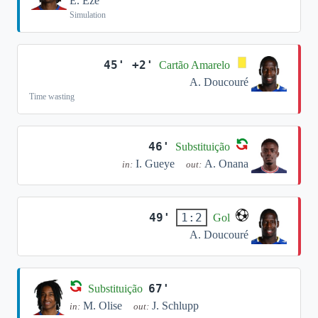
E. Eze
Simulation
45' +2'
Cartão Amarelo
A. Doucouré
Time wasting
46'
Substituição
I. Gueye
A. Onana
in:
out:
49'
1:2
Gol
A. Doucouré
67'
Substituição
M. Olise
J. Schlupp
in:
out: