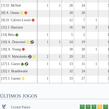
[7] D. McNeil
1
1
28
24
[8] A. Onana
20
20
[9] D. Calvert-Lewin
12
7
1
[11] J. Harrison
16
10
2
[14] Beto
1
5
2
[16] A. Doucouré
1
1
24
19
[18] A. Young
30
20
1
[19] V. Mykolenko
2
1
29
21
[27] I. Gueye
1
1
13
11
1
[32] J. Branthwaite
32
24
[37] J. Garner
1
33
27
ÚLTIMOS JOGOS
V
V
V
E
V
Crystal Palace