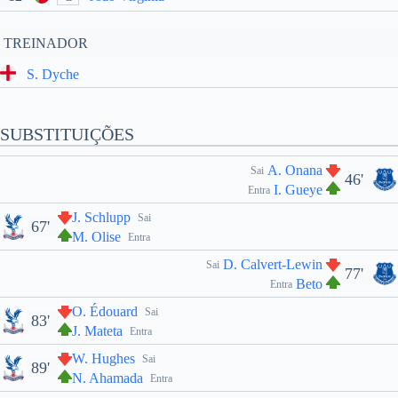
TREINADOR
S. Dyche
SUBSTITUIÇÕES
A. Onana
Sai
46'
I. Gueye
Entra
J. Schlupp
Sai
67'
M. Olise
Entra
D. Calvert-Lewin
Sai
77'
Beto
Entra
O. Édouard
Sai
83'
J. Mateta
Entra
W. Hughes
Sai
89'
N. Ahamada
Entra