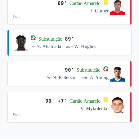
89'
Cartão Amarelo
J. Garner
Foul
89'
Substituição
N. Ahamada
W. Hughes
in:
out:
90'
Substituição
N. Patterson
A. Young
in:
out:
90' +7'
Cartão Amarelo
V. Mykolenko
Foul