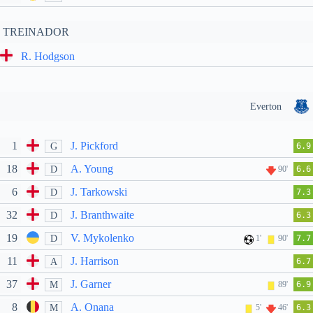
TREINADOR
R. Hodgson
Everton
1
J. Pickford
G
6.9
18
A. Young
D
90'
6.6
6
J. Tarkowski
D
7.3
32
J. Branthwaite
D
6.3
19
V. Mykolenko
D
1'
90'
7.7
11
J. Harrison
A
6.7
37
J. Garner
M
89'
6.9
8
A. Onana
M
5'
46'
6.3