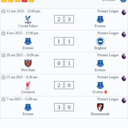
11 nov 2023
-
12:00 pm
Premier League
2
3
Crystal Palace
Everton
4 nov 2023
-
12:00 pm
Premier League
1
1
Everton
Brighton
29 out 2023
-
10:00 am
Premier League
0
1
West Ham
Everton
21 out 2023
-
8:30 am
Premier League
2
0
Liverpool
Everton
7 out 2023
-
11:00 am
Premier League
3
0
Everton
Bournemouth