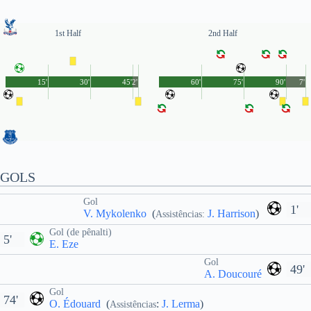
1st Half
2nd Half
15'
30'
45'
2'
60'
75'
90'
7'
GOLS
Gol
1'
V. Mykolenko
(
J. Harrison
)
Assistências:
Gol (de pênalti)
5'
E. Eze
Gol
49'
A. Doucouré
Gol
74'
O. Édouard
(
:
J. Lerma
)
Assistências