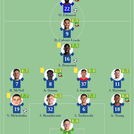
22
O. Édouard
6.5
9
D. Calvert-Lewin
7.5
16
A. Doucouré
6.7
6.3
6.9
6.7
7
8
37
11
D. McNeil
A. Onana
J. Garner
J. Harrison
7.7
6.3
7.3
6.6
19
32
6
18
V. Mykolenko
J. Branthwaite
J. Tarkowski
A. Young
6.9