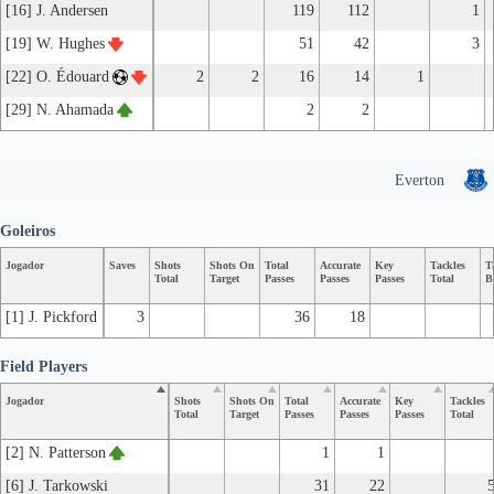
[16] J. Andersen
119
112
1
[19] W. Hughes
51
42
3
[22] O. Édouard
2
2
16
14
1
[29] N. Ahamada
2
2
Everton
Goleiros
Jogador
Saves
Shots
Shots On
Total
Accurate
Key
Tackles
T
Total
Target
Passes
Passes
Passes
Total
B
[1] J. Pickford
3
36
18
Field Players
Jogador
Shots
Shots On
Total
Accurate
Key
Tackles
Total
Target
Passes
Passes
Passes
Total
[2] N. Patterson
1
1
[6] J. Tarkowski
31
22