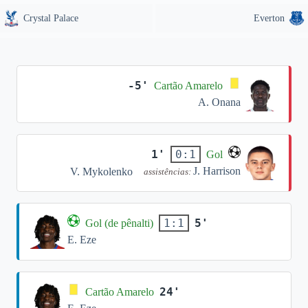
Crystal Palace
Everton
-5'
Cartão Amarelo
A. Onana
1'
0:1
Gol
J. Harrison
V. Mykolenko
assistências:
5'
1:1
Gol (de pênalti)
E. Eze
24'
Cartão Amarelo