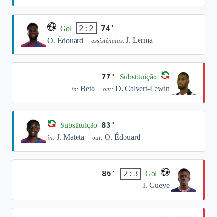
74'
2:2
Gol
J. Lerma
O. Édouard
assistências:
77'
Substituição
Beto
D. Calvert-Lewin
in:
out:
83'
Substituição
J. Mateta
O. Édouard
in:
out:
86'
2:3
Gol
I. Gueye