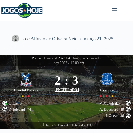
Pular
para
o
conteúdo
Jose Alfredo de Oliveira Neto
março 21, 2025
Premier League 2023-2024
|
Jogos da Semana 12
11 nov 2023
-
12:00 pm
2
:
3
Crystal Palace
ENCERRADO
Everton
E. Eze
5'
V. Mykolenko
1'
O. Édouard
74'
A. Doucouré
49'
I. Gueye
86'
Árbitro: S. Barrott
Intervalo: 1-1
|