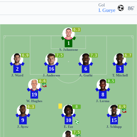
Gol
86'
I. Gueye
6.3
1
S. Johnstone
6.9
7.5
7.3
6.7
2
16
6
3
J. Ward
J. Andersen
A. Guéhi
T. Mitchell
6.6
8.5
19
8
W. Hughes
J. Lerma
6.3
8
6.9
9
10
15
J. Ayew
E. Eze
J. Schlupp
7.5