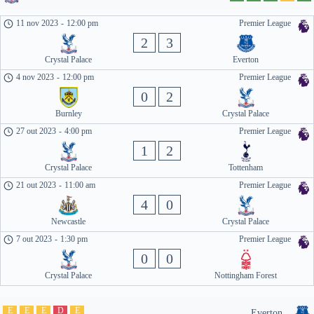
11 nov 2023
-
12:00 pm
Premier League
2
3
Crystal Palace
Everton
4 nov 2023
-
12:00 pm
Premier League
0
2
Burnley
Crystal Palace
27 out 2023
-
4:00 pm
Premier League
1
2
Crystal Palace
Tottenham
21 out 2023
-
11:00 am
Premier League
4
0
Newcastle
Crystal Palace
7 out 2023
-
1:30 pm
Premier League
0
0
Crystal Palace
Nottingham Forest
E
E
E
D
E
Everton