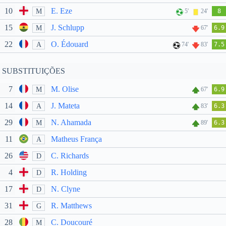
10
E. Eze
M
5'
24'
8
15
J. Schlupp
M
67'
6.9
22
O. Édouard
A
74'
83'
7.5
SUBSTITUIÇÕES
7
M. Olise
M
67'
6.9
14
J. Mateta
A
83'
6.3
29
N. Ahamada
M
89'
6.3
11
Matheus França
A
26
C. Richards
D
4
R. Holding
D
17
N. Clyne
D
31
R. Matthews
G
28
C. Doucouré
M