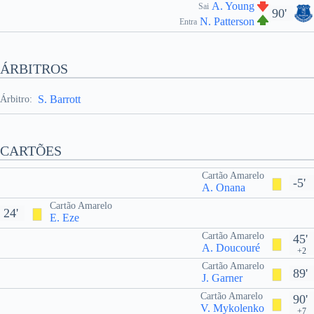
A. Young
Sai
90'
N. Patterson
Entra
ÁRBITROS
S. Barrott
Árbitro:
CARTÕES
Cartão Amarelo
-5'
A. Onana
Cartão Amarelo
24'
E. Eze
Cartão Amarelo
45'
A. Doucouré
+2
Cartão Amarelo
89'
J. Garner
Cartão Amarelo
90'
V. Mykolenko
+7