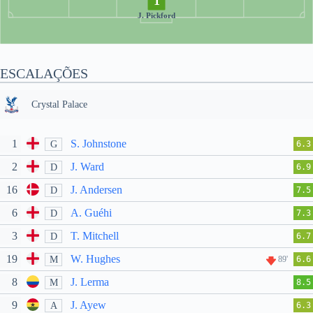
1
J. Pickford
ESCALAÇÕES
Crystal Palace
1
S. Johnstone
G
6.3
2
J. Ward
D
6.9
16
J. Andersen
D
7.5
6
A. Guéhi
D
7.3
3
T. Mitchell
D
6.7
19
W. Hughes
M
89'
6.6
8
J. Lerma
M
8.5
9
J. Ayew
A
6.3