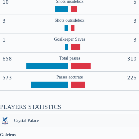
10
Shots insidebox
5
3
Shots outsidebox
3
1
Goalkeeper Saves
3
658
Total passes
310
573
Passes accurate
226
PLAYERS STATISTICS
Crystal Palace
Goleiros