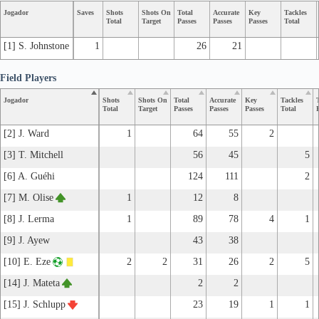
Jogador
Saves
Shots
Shots On
Total
Accurate
Key
Tackles
Total
Target
Passes
Passes
Passes
Total
[1] S. Johnstone
1
26
21
Field Players
Jogador
Shots
Shots On
Total
Accurate
Key
Tackles
Total
Target
Passes
Passes
Passes
Total
[2] J. Ward
1
64
55
2
[3] T. Mitchell
56
45
5
[6] A. Guéhi
124
111
2
[7] M. Olise
1
12
8
[8] J. Lerma
1
89
78
4
1
[9] J. Ayew
43
38
[10] E. Eze
2
2
31
26
2
5
[14] J. Mateta
2
2
[15] J. Schlupp
23
19
1
1