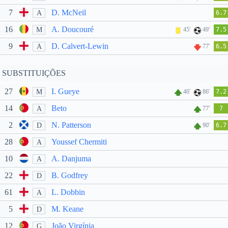
7
D. McNeil
A
6.7
16
A. Doucouré
M
45'
49'
7.5
9
D. Calvert-Lewin
A
77'
6.5
SUBSTITUIÇÕES
27
I. Gueye
M
46'
86'
7.2
14
Beto
A
77'
7
2
N. Patterson
D
90'
6.7
28
Youssef Chermiti
A
10
A. Danjuma
A
22
B. Godfrey
D
61
L. Dobbin
A
5
M. Keane
D
12
João Virgínia
G