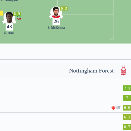
6.3
6.9
26
43
S. McKenna
O. Aina
Nottingham Forest
7.3
7
90'
6.6
6.3
6.7