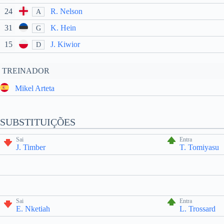
24
R. Nelson
A
31
K. Hein
G
15
J. Kiwior
D
TREINADOR
Mikel Arteta
SUBSTITUIÇÕES
Sai
Entra
J. Timber
T. Tomiyasu
Sai
Entra
E. Nketiah
L. Trossard