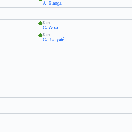
A. Elanga
Entra
C. Wood
Entra
C. Kouyaté