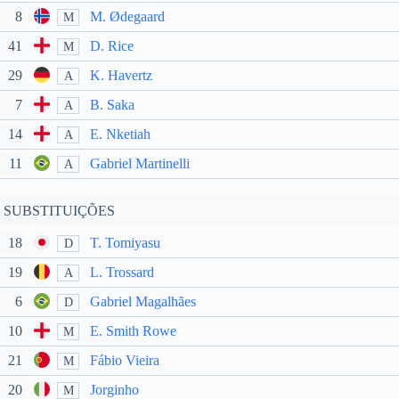
8
M. Ødegaard
M
41
D. Rice
M
29
K. Havertz
A
7
B. Saka
A
14
E. Nketiah
A
11
Gabriel Martinelli
A
SUBSTITUIÇÕES
18
T. Tomiyasu
D
19
L. Trossard
A
6
Gabriel Magalhães
D
10
E. Smith Rowe
M
21
Fábio Vieira
M
20
Jorginho
M