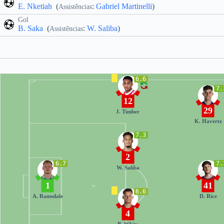
E. Nketiah
(
:
Gabriel Martinelli
)
Assistências
Gol
B. Saka
(
:
W. Saliba
)
Assistências
6.6
7.
12
29
J. Timber
K. Havertz
7.3
2
6.7
7.
W. Saliba
1
41
6.6
A. Ramsdale
D. Rice
4
B. White