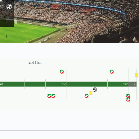
82'
2nd Half
60'
75'
90'
2'