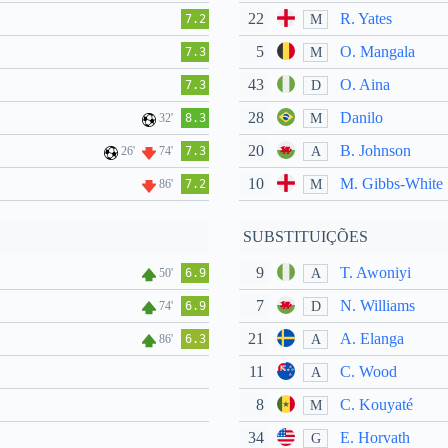
22
R. Yates
M
7.2
5
O. Mangala
M
7.3
43
O. Aina
D
7.3
28
Danilo
M
32'
8.3
20
B. Johnson
A
26'
74'
7.3
10
M. Gibbs-White
M
86'
7.2
SUBSTITUIÇÕES
9
T. Awoniyi
A
50'
6.9
7
N. Williams
D
74'
6.9
21
A. Elanga
A
86'
6.3
11
C. Wood
A
8
C. Kouyaté
M
34
E. Horvath
G