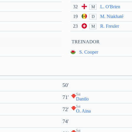
32
L. O'Brien
M
19
M. Niakhaté
D
23
R. Freuler
M
TREINADOR
S. Cooper
50'
Sai
71'
Danilo
Sai
72'
O. Aina
74'
Sai