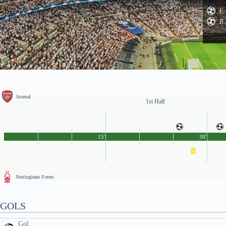
E.
B.
Arsenal
1st Half
15'
30'
Nottingham Forest
GOLS
Gol