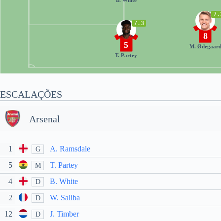
7.
7.3
8
5
M. Ødegaar
T. Partey
ESCALAÇÕES
Arsenal
1
A. Ramsdale
G
5
T. Partey
M
4
B. White
D
2
W. Saliba
D
12
J. Timber
D