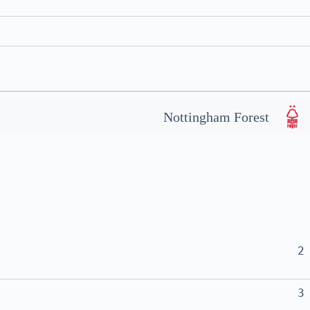
Nottingham Forest
2
3