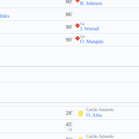
80'
B. Johnson
86'
lhães
Sai
90'
J. Worrall
Sai
90'
O. Mangala
Cartão Amarelo
28'
O. Aina
45'
+5
Cartão Amarelo