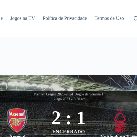
je
Jogos na TV
Política de Privacidade
Termos de Uso
Premier League 2023-2024
|
Jogos da Semana 1
12 ago 2023
-
8:30 am
2
:
1
ENCERRADO
Arsenal
Nottingham Fore