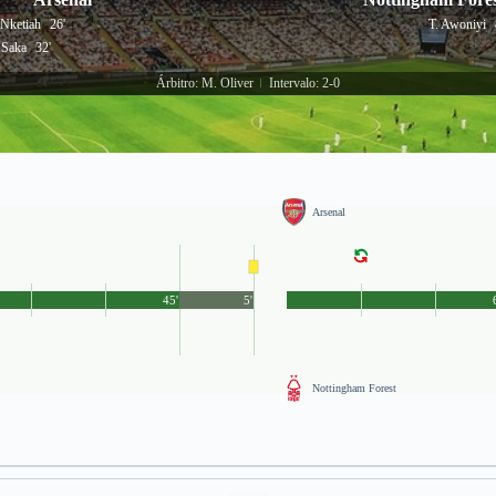
 Nketiah
26'
T. Awoniyi
 Saka
32'
Árbitro: M. Oliver
Intervalo: 2-0
|
Arsenal
45'
5'
Nottingham Forest