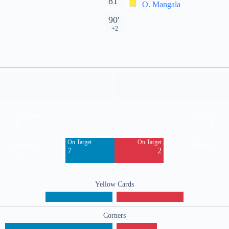
81'
O. Mangala
90'
+2
Off Target
Off Target
3
4
On Target
On Target
Blocked
Blocked
7
2
5
1
Yellow Cards
Corners