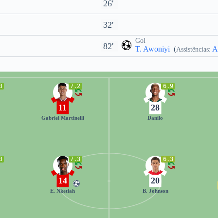
26'
32'
Gol
82'
T. Awoniyi
(
A
Assistências:
3
7.2
6.9
11
28
Gabriel Martinelli
Danilo
3
7.3
6.3
14
20
E. Nketiah
B. Johnson