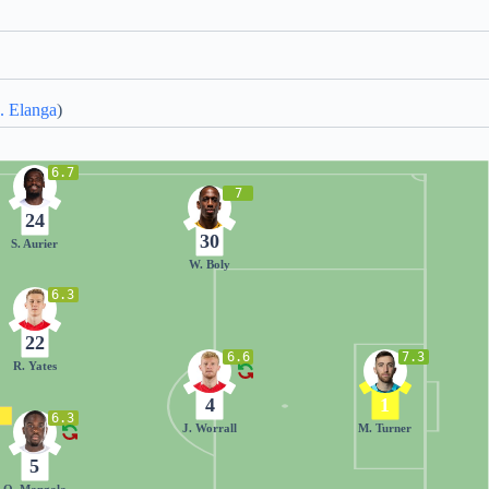
. Elanga
)
6.7
7
24
30
S. Aurier
W. Boly
6.3
22
6.6
7.3
R. Yates
4
1
6.3
J. Worrall
M. Turner
5
O. Mangala