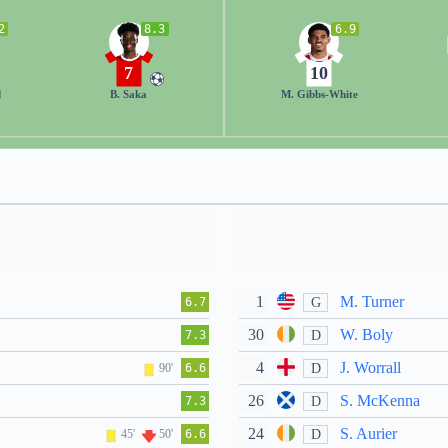
2
8.3
6.9
7
10
d
B. Saka
M. Gibbs-White
1
M. Turner
G
6.7
30
W. Boly
D
7.3
4
J. Worrall
D
90'
6.6
26
S. McKenna
D
7.3
24
S. Aurier
D
45'
50'
6.6