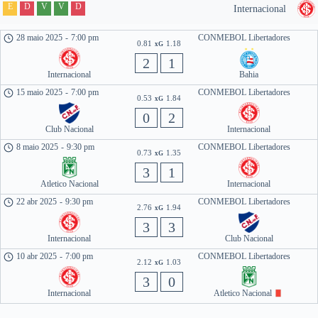
E
D
V
V
D
Internacional
28 maio 2025
-
7:00 pm
CONMEBOL Libertadores
0.81
1.18
xG
2
1
Internacional
Bahia
15 maio 2025
-
7:00 pm
CONMEBOL Libertadores
0.53
1.84
xG
0
2
Club Nacional
Internacional
8 maio 2025
-
9:30 pm
CONMEBOL Libertadores
0.73
1.35
xG
3
1
Atletico Nacional
Internacional
22 abr 2025
-
9:30 pm
CONMEBOL Libertadores
2.76
1.94
xG
3
3
Internacional
Club Nacional
10 abr 2025
-
7:00 pm
CONMEBOL Libertadores
2.12
1.03
xG
3
0
Internacional
Atletico Nacional