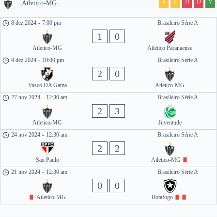
E
E
D
D
V
Atletico-MG
8 dez 2024
-
7:00 pm
Brasileiro Série A
1
0
Atletico-MG
Atletico Paranaense
4 dez 2024
-
10:00 pm
Brasileiro Série A
2
0
Vasco DA Gama
Atletico-MG
27 nov 2024
-
12:30 am
Brasileiro Série A
2
3
Atletico-MG
Juventude
24 nov 2024
-
12:30 am
Brasileiro Série A
2
2
Sao Paulo
Atletico-MG
21 nov 2024
-
12:30 am
Brasileiro Série A
0
0
Atletico-MG
Botafogo