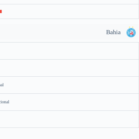
Bahia
al
cional