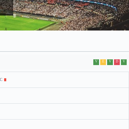
V
E
V
D
V
SC