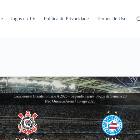
je
Jogos na TV
Política de Privacidade
Termos de Uso
Campeonato Brasileiro Série A 2025 - Segundo Turno
|
Jogos da Semana 20
Neo Química Arena
|
15 ago 2025
Corinthians
Bahia