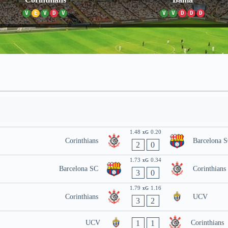
V
E
V
D
V
V
V
D
D
D
1.48
0.20
xG
Corinthians
Barcelona 
2
0
1.73
0.34
xG
Barcelona SC
Corinthians
3
0
1.79
1.16
xG
Corinthians
UCV
3
2
1
1
UCV
Corinthians