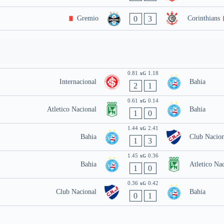
0
3
Gremio
Corinthians
0.81
1.18
xG
Internacional
Bahia
2
1
0.61
0.14
xG
Atletico Nacional
Bahia
1
0
1.44
2.41
xG
Bahia
Club Nacion
1
3
1.45
0.36
xG
Bahia
Atletico Na
1
0
0.36
0.42
xG
Club Nacional
Bahia
0
1