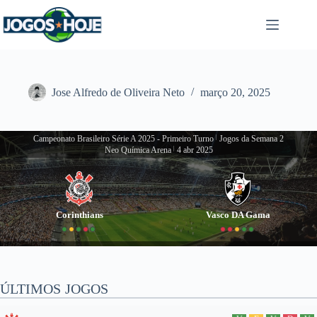
Pular
para
o
conteúdo
Jose Alfredo de Oliveira Neto
março 20, 2025
Campeonato Brasileiro Série A 2025 - Primeiro Turno
|
Jogos da Semana 2
Neo Química Arena
|
4 abr 2025
Corinthians
Vasco DA Gama
ÚLTIMOS JOGOS