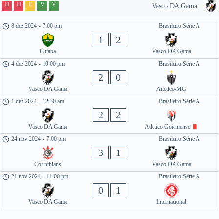
D
D
E
V
V
Vasco DA Gama
8 dez 2024
-
7:00 pm
Brasileiro Série A
1
2
Cuiaba
Vasco DA Gama
4 dez 2024
-
10:00 pm
Brasileiro Série A
2
0
Vasco DA Gama
Atletico-MG
1 dez 2024
-
12:30 am
Brasileiro Série A
2
2
Vasco DA Gama
Atletico Goianiense
24 nov 2024
-
7:00 pm
Brasileiro Série A
3
1
Corinthians
Vasco DA Gama
21 nov 2024
-
11:00 pm
Brasileiro Série A
0
1
Vasco DA Gama
Internacional