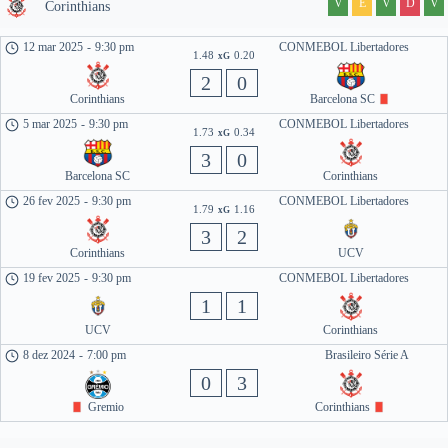
V
E
V
D
V
Corinthians
12 mar 2025
-
9:30 pm
CONMEBOL Libertadores
1.48
0.20
xG
2
0
Corinthians
Barcelona SC
5 mar 2025
-
9:30 pm
CONMEBOL Libertadores
1.73
0.34
xG
3
0
Barcelona SC
Corinthians
26 fev 2025
-
9:30 pm
CONMEBOL Libertadores
1.79
1.16
xG
3
2
Corinthians
UCV
19 fev 2025
-
9:30 pm
CONMEBOL Libertadores
1
1
UCV
Corinthians
8 dez 2024
-
7:00 pm
Brasileiro Série A
0
3
Gremio
Corinthians