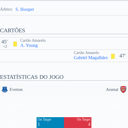
S. Hooper
Árbitro:
CARTÕES
Cartão Amarelo
45'
A. Young
+2
Cartão Amarelo
47'
Gabriel Magalhães
ESTATÍSTICAS DO JOGO
Everton
Arsenal
Off Target
Off Target
3
9
On Target
On Target
Blocked
Blocked
1
4
4
6