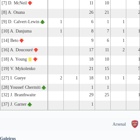
[7] D. McNeil
11
10
[8] A. Onana
26
21
[9] D. Calvert-Lewin
1
6
1
1
[10] A. Danjuma
1
8
7
1
[14] Beto
9
6
1
[16] A. Doucouré
17
11
2
[18] A. Young
18
10
[19] V. Mykolenko
21
15
[27] I. Gueye
2
1
18
13
1
[28] Youssef Chermiti
1
1
[32] J. Branthwaite
29
25
[37] J. Garner
1
Arsenal
Goleiros