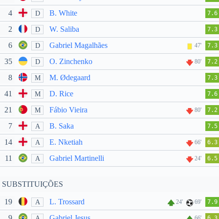
4
B. White
D
7.6
2
W. Saliba
D
7.3
6
Gabriel Magalhães
D
47'
7.3
35
O. Zinchenko
D
80'
7.2
8
M. Ødegaard
M
7.3
41
D. Rice
M
7.6
21
Fábio Vieira
M
80'
7.2
7
B. Saka
A
7.5
14
E. Nketiah
A
66'
6.3
11
Gabriel Martinelli
A
24'
6.5
SUBSTITUIÇÕES
19
L. Trossard
A
24'
69'
7.9
9
Gabriel Jesus
A
66'
6.3