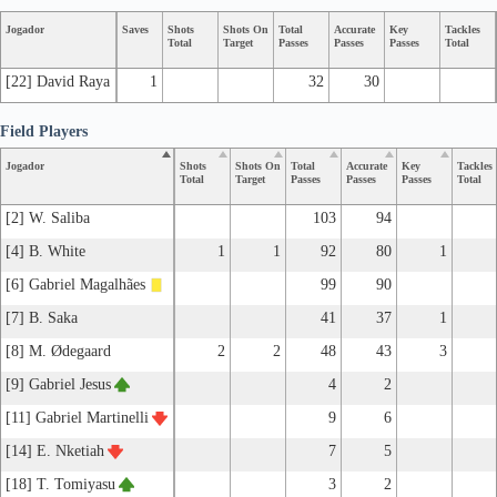
Jogador
Saves
Shots
Shots On
Total
Accurate
Key
Tackles
Total
Target
Passes
Passes
Passes
Total
[22] David Raya
1
32
30
Field Players
Jogador
Shots
Shots On
Total
Accurate
Key
Tackles
Total
Target
Passes
Passes
Passes
Total
[2] W. Saliba
103
94
[4] B. White
1
1
92
80
1
[6] Gabriel Magalhães
99
90
[7] B. Saka
41
37
1
[8] M. Ødegaard
2
2
48
43
3
[9] Gabriel Jesus
4
2
[11] Gabriel Martinelli
9
6
[14] E. Nketiah
7
5
[18] T. Tomiyasu
3
2