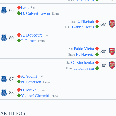
Beto
Sai
66'
D. Calvert-Lewin
Entra
E. Nketiah
Sai
66'
Gabriel Jesus
Entra
A. Doucouré
Sai
80'
J. Garner
Entra
Fábio Vieira
Sai
80'
K. Havertz
Entra
O. Zinchenko
Sai
80'
T. Tomiyasu
Entra
A. Young
Sai
87'
N. Patterson
Entra
D. McNeil
Sai
88'
Youssef Chermiti
Entra
ÁRBITROS