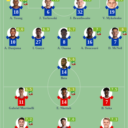
18
6
32
19
A. Young
J. Tarkowski
J. Branthwaite
V. Mykolenko
6.6
6.9
6.7
7
6
10
27
8
16
7
A. Danjuma
I. Gueye
A. Onana
A. Doucouré
D. McNeil
6.6
14
Beto
6.5
6.3
7.5
11
14
7
Gabriel Martinelli
E. Nketiah
B. Saka
7.2
7.6
7.3