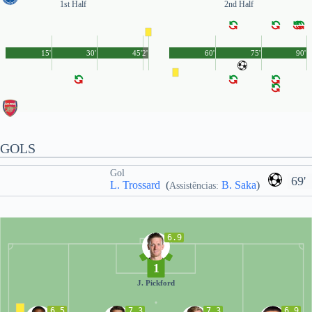
1st Half
2nd Half
15'
30'
45'
2'
60'
75'
90'
GOLS
Gol
69'
L. Trossard
(
B. Saka
)
Assistências:
6.9
1
J. Pickford
6.5
7.3
7.3
6.9