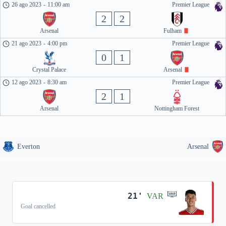
26 ago 2023
-
11:00 am
Premier League
2
2
Arsenal
Fulham
21 ago 2023
-
4:00 pm
Premier League
0
1
Crystal Palace
Arsenal
12 ago 2023
-
8:30 am
Premier League
2
1
Arsenal
Nottingham Forest
Everton
Arsenal
21'
VAR
Goal cancelled