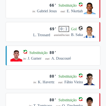
66'
Substituição
Gabriel Jesus
E. Nketiah
in:
out:
69'
0:1
Gol
B. Saka
L. Trossard
assistências:
80'
Substituição
J. Garner
A. Doucouré
in:
out:
80'
Substituição
K. Havertz
Fábio Vieira
in:
out:
80'
Substituição
T. Tomiyasu
O. Zinchenko