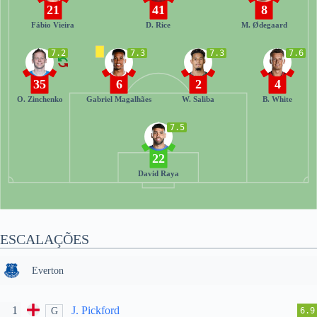
21
41
8
Fábio Vieira
D. Rice
M. Ødegaard
7.2
7.3
7.3
7.6
35
6
2
4
O. Zinchenko
Gabriel Magalhães
W. Saliba
B. White
7.5
22
David Raya
ESCALAÇÕES
Everton
1
J. Pickford
G
6.9