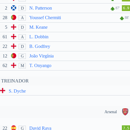
2
N. Patterson
D
87'
6.9
28
Youssef Chermiti
A
88'
5
M. Keane
D
61
L. Dobbin
A
22
B. Godfrey
D
12
João Virgínia
G
62
T. Onyango
M
TREINADOR
S. Dyche
Arsenal
22
David Raya
G
7.5