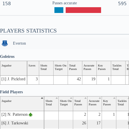
158
Passes accurate
595
PLAYERS STATISTICS
Everton
Goleiros
Jogador
Saves
Shots
Shots On
Total
Accurate
Key
Tackles
T
Total
Target
Passes
Passes
Passes
Total
B
[1] J. Pickford
3
42
19
1
Field Players
Jogador
Shots
Shots On
Total
Accurate
Key
Tackles
Total
Target
Passes
Passes
Passes
Total
[2] N. Patterson
2
2
1
[6] J. Tarkowski
26
17