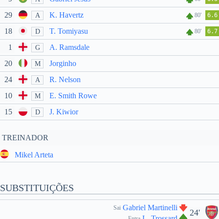
29
K. Havertz
A
80'
6.6
18
T. Tomiyasu
D
80'
6.7
1
A. Ramsdale
G
20
Jorginho
M
24
R. Nelson
A
10
E. Smith Rowe
M
15
J. Kiwior
D
TREINADOR
Mikel Arteta
SUBSTITUIÇÕES
Gabriel Martinelli
Sai
24'
L. Trossard
Entra