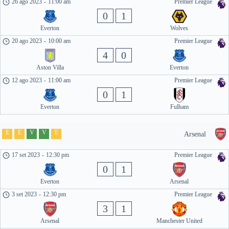
26 ago 2023
-
11:00 am
Premier League
0
1
Everton
Wolves
20 ago 2023
-
10:00 am
Premier League
4
0
Aston Villa
Everton
12 ago 2023
-
11:00 am
Premier League
0
1
Everton
Fulham
E
E
V
V
E
Arsenal
17 set 2023
-
12:30 pm
Premier League
0
1
Everton
Arsenal
3 set 2023
-
12:30 pm
Premier League
3
1
Arsenal
Manchester United