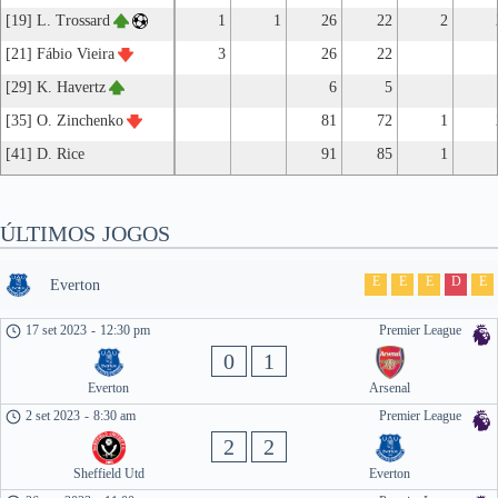
[19] L. Trossard
1
1
26
22
2
[21] Fábio Vieira
3
26
22
[29] K. Havertz
6
5
[35] O. Zinchenko
81
72
1
[41] D. Rice
91
85
1
ÚLTIMOS JOGOS
E
E
E
D
E
Everton
17 set 2023
-
12:30 pm
Premier League
0
1
Everton
Arsenal
2 set 2023
-
8:30 am
Premier League
2
2
Sheffield Utd
Everton