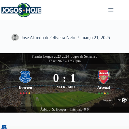
Pular
para
o
conteúdo
Jose Alfredo de Oliveira Neto
março 21, 2025
Premier League 2023-2024
|
Jogos da Semana 5
17 set 2023
-
12:30 pm
0
:
1
Everton
ENCERRADO
Arsenal
L. Trossard
69'
Árbitro: S. Hooper
Intervalo: 0-0
|