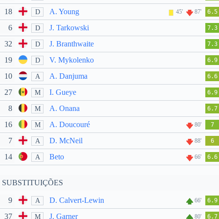
18
A. Young
D
45'
87'
6.5
6
J. Tarkowski
D
7.3
32
J. Branthwaite
D
7.3
19
V. Mykolenko
D
6.9
10
A. Danjuma
A
6.6
27
I. Gueye
M
6.9
8
A. Onana
M
6.7
16
A. Doucouré
M
80'
7
7
D. McNeil
A
88'
6
14
Beto
A
66'
6.6
SUBSTITUIÇÕES
9
D. Calvert-Lewin
A
66'
6.9
37
J. Garner
M
80'
6.7