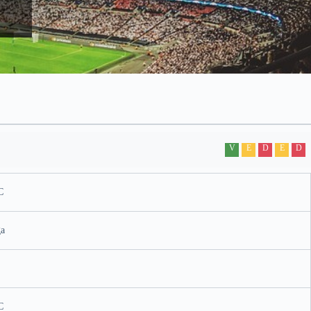
V
E
D
E
D
C
a
C