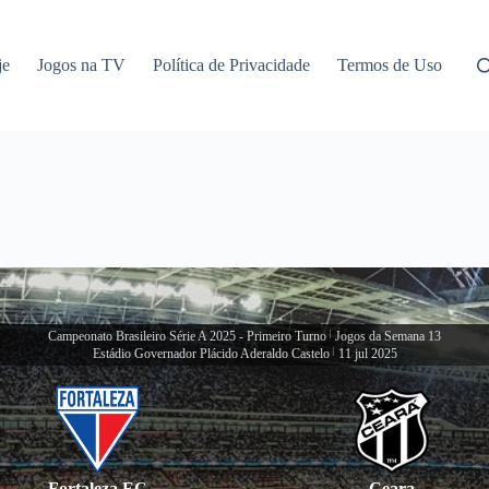
je
Jogos na TV
Política de Privacidade
Termos de Uso
Campeonato Brasileiro Série A 2025 - Primeiro Turno
|
Jogos da Semana 13
Estádio Governador Plácido Aderaldo Castelo
|
11 jul 2025
Fortaleza EC
Ceara