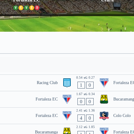
V
E
V
E
D
0.54
0.27
xG
Racing Club
Fortaleza E
1
0
1.67
0.34
xG
Fortaleza EC
Bucaramang
0
0
2.41
1.36
xG
Fortaleza EC
Colo Colo
4
0
2.12
1.85
xG
Bucaramanga
Fortaleza E