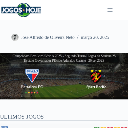
Pular
para
o
conteúdo
Jose Alfredo de Oliveira Neto
março 20, 2025
Campeonato Brasileiro Série A 2025 - Segundo Turno
|
Jogos da Semana 25
Estádio Governador Plácido Aderaldo Castelo
|
26 set 2025
Fortaleza EC
Sport Recife
ÚLTIMOS JOGOS