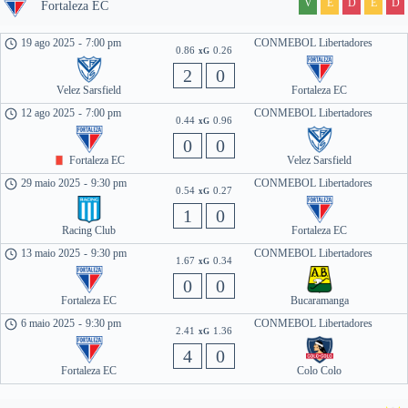
V
E
D
E
D
Fortaleza EC
19 ago 2025
-
7:00 pm
CONMEBOL Libertadores
0.86
0.26
xG
2
0
Velez Sarsfield
Fortaleza EC
12 ago 2025
-
7:00 pm
CONMEBOL Libertadores
0.44
0.96
xG
0
0
Fortaleza EC
Velez Sarsfield
29 maio 2025
-
9:30 pm
CONMEBOL Libertadores
0.54
0.27
xG
1
0
Racing Club
Fortaleza EC
13 maio 2025
-
9:30 pm
CONMEBOL Libertadores
1.67
0.34
xG
0
0
Fortaleza EC
Bucaramanga
6 maio 2025
-
9:30 pm
CONMEBOL Libertadores
2.41
1.36
xG
4
0
Fortaleza EC
Colo Colo