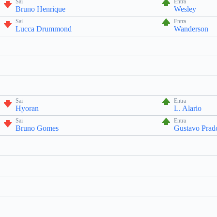
Sai
Entra
Bruno Henrique
Wesley
Sai
Entra
Lucca Drummond
Wanderson
Sai
Entra
Hyoran
L. Alario
Sai
Entra
Bruno Gomes
Gustavo Prad