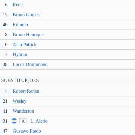
6
Renê
15
Bruno Gomes
40
Rômulo
8
Bruno Henrique
10
Alan Patrick
7
Hyoran
48
Lucca Drummond
SUBSTITUIÇÕES
4
Robert Renan
21
Wesley
11
Wanderson
31
L. Alario
A
47
Gustavo Prado