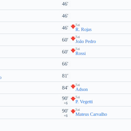
46'
46'
Sai
46'
R. Rojas
Sai
60'
João Pedro
Sai
60'
Rossi
66'
81'
o
Sai
84'
Adson
Sai
90'
P. Vegetti
+6
Sai
90'
Mateus Carvalho
+6