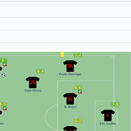
7.2
8
96
6.9
Paulo Henrique
20
6.6
Juan Sforza
32
6.5
7.6
R. Rojas
1
6.2
dro
Léo Jardim