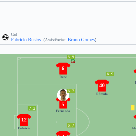
Gol
Fabricio Bustos
(
:
Bruno Gomes
)
Assistências
6.9
6
6.9
Renê
40
6.7
Rômulo
5
7.2
Fernando
12
6.7
Fabrício
Al