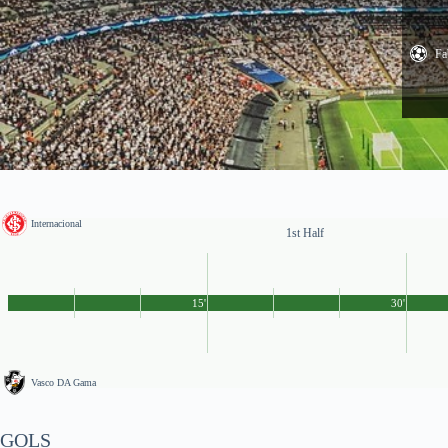
Fa
Internacional
1st Half
15'
30'
Vasco DA Gama
GOLS