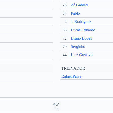
23
Zé Gabriel
37
Pablo
2
J. Rodríguez
58
Lucas Eduardo
72
Bruno Lopes
70
Serginho
44
Luiz Gustavo
TREINADOR
Rafael Paiva
45'
+2