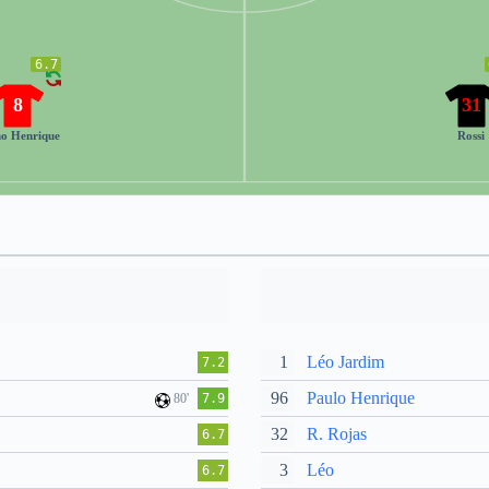
6.7
8
31
o Henrique
Rossi
1
Léo Jardim
7.2
96
Paulo Henrique
80'
7.9
32
R. Rojas
6.7
3
Léo
6.7