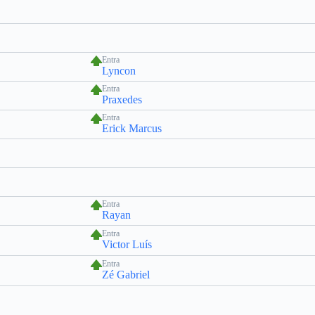
Entra
Lyncon
Entra
Praxedes
Entra
Erick Marcus
Entra
Rayan
Entra
Victor Luís
Entra
Zé Gabriel