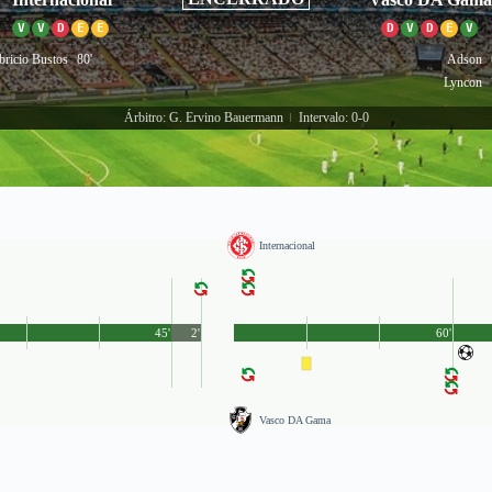
V
V
D
E
E
D
V
D
E
V
bricio Bustos
80'
Adson
Lyncon
Árbitro: G. Ervino Bauermann
Intervalo: 0-0
|
Internacional
45'
2'
60'
Vasco DA Gama