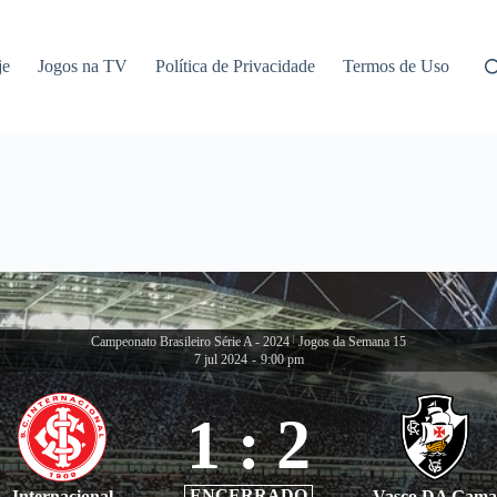
je
Jogos na TV
Política de Privacidade
Termos de Uso
Campeonato Brasileiro Série A - 2024
|
Jogos da Semana 15
7 jul 2024
-
9:00 pm
1
:
2
ENCERRADO
Internacional
Vasco DA Gama