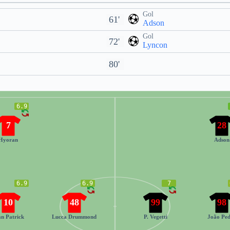
Gol
61'
Adson
Gol
72'
Lyncon
80'
6.9
7
28
Hyoran
Adson
6.9
6.9
7
10
48
99
98
an Patrick
Lucca Drummond
P. Vegetti
João Pe