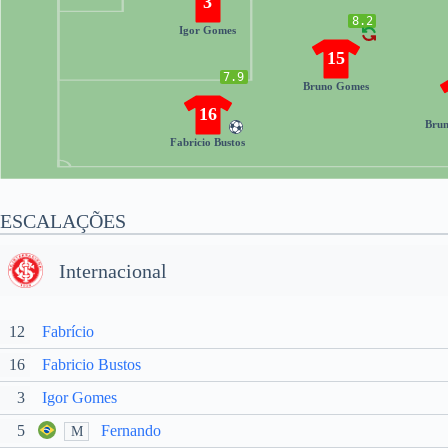
3
8.2
Igor Gomes
15
7.9
Bruno Gomes
16
Brun
Fabricio Bustos
ESCALAÇÕES
Internacional
12
Fabrício
16
Fabricio Bustos
3
Igor Gomes
5
Fernando
M