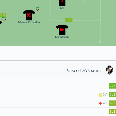
3
Léo
85
6.9
7
Mateus Carvalho
66
Leandrinho
Vasco DA Gama
7.6
50'
7.2
46'
6.6
6.2