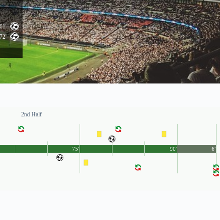
61'
72'
2nd Half
75'
90'
6'