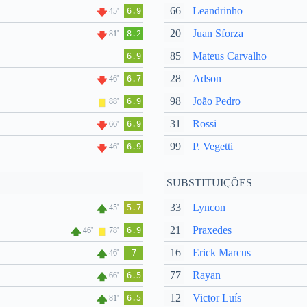
66
Leandrinho
45'
6.9
20
Juan Sforza
81'
8.2
85
Mateus Carvalho
6.9
28
Adson
46'
6.7
98
João Pedro
88'
6.9
31
Rossi
66'
6.9
99
P. Vegetti
46'
6.9
SUBSTITUIÇÕES
33
Lyncon
45'
5.7
21
Praxedes
46'
78'
6.9
16
Erick Marcus
46'
7
77
Rayan
66'
6.5
12
Victor Luís
81'
6.5