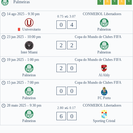
V
E
V
E
V
Palmeiras
14 ago 2025
-
9:30 pm
CONMEBOL Libertadores
0.75
3.07
xG
0
4
Universitario
Palmeiras
23 jun 2025
-
10:00 pm
Copa do Mundo de Clubes FIFA
2
2
Inter Miami
Palmeiras
19 jun 2025
-
1:00 pm
Copa do Mundo de Clubes FIFA
2
0
Palmeiras
Al Ahly
15 jun 2025
-
7:00 pm
Copa do Mundo de Clubes FIFA
0
0
Palmeiras
FC Porto
28 maio 2025
-
9:30 pm
CONMEBOL Libertadores
2.80
0.17
xG
6
0
Palmeiras
Sporting Cristal