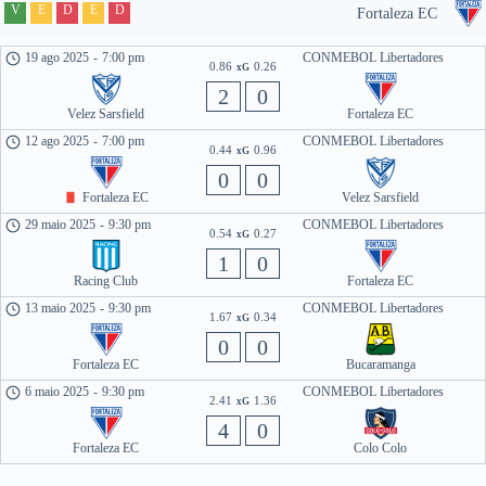
V
E
D
E
D
Fortaleza EC
19 ago 2025
-
7:00 pm
CONMEBOL Libertadores
0.86
0.26
xG
2
0
Velez Sarsfield
Fortaleza EC
12 ago 2025
-
7:00 pm
CONMEBOL Libertadores
0.44
0.96
xG
0
0
Fortaleza EC
Velez Sarsfield
29 maio 2025
-
9:30 pm
CONMEBOL Libertadores
0.54
0.27
xG
1
0
Racing Club
Fortaleza EC
13 maio 2025
-
9:30 pm
CONMEBOL Libertadores
1.67
0.34
xG
0
0
Fortaleza EC
Bucaramanga
6 maio 2025
-
9:30 pm
CONMEBOL Libertadores
2.41
1.36
xG
4
0
Fortaleza EC
Colo Colo