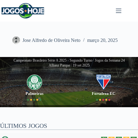
Pular
para
o
conteúdo
Jose Alfredo de Oliveira Neto
março 20, 2025
Campeonato Brasileiro Série A 2025 - Segundo Turno
|
Jogos da Semana 24
Allianz Parque
|
19 set 2025
Palmeiras
Fortaleza EC
ÚLTIMOS JOGOS