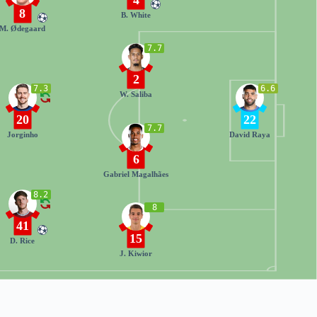
8
B. White
M. Ødegaard
7.7
2
7.3
6.6
W. Saliba
20
22
7.7
Jorginho
David Raya
6
Gabriel Magalhães
8.2
8
41
15
D. Rice
J. Kiwior