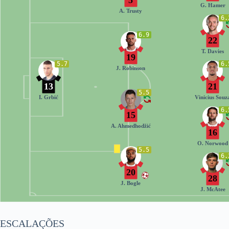
G. Hamer
A. Trusty
6.
6.9
22
T. Davies
19
5.7
6.
J. Robinson
13
21
5.5
I. Grbić
Vinicius Souz
6.
15
A. Ahmedhodžić
16
O. Norwood
5.5
6.
20
28
J. Bogle
J. McAtee
ESCALAÇÕES