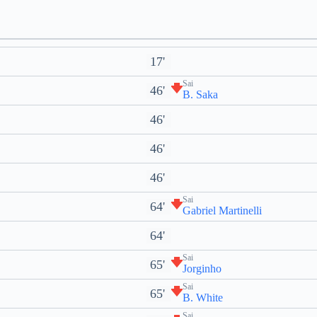
17'
Sai
46'
B. Saka
46'
46'
46'
Sai
64'
Gabriel Martinelli
64'
Sai
65'
Jorginho
Sai
65'
B. White
Sai