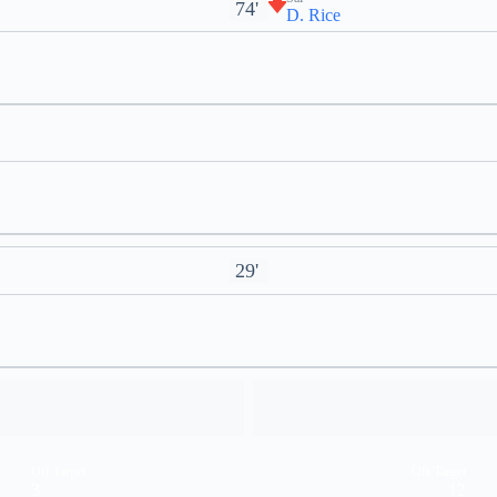
74'
D. Rice
29'
Off Target
Off Target
3
12