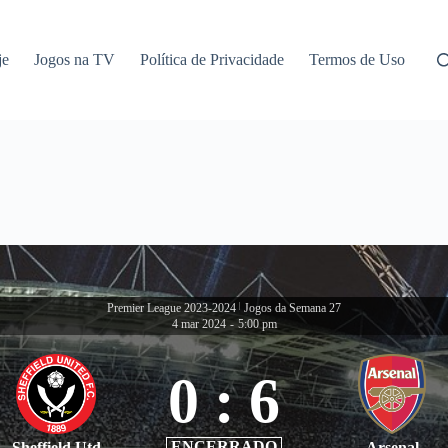
je
Jogos na TV
Política de Privacidade
Termos de Uso
Premier League 2023-2024
|
Jogos da Semana 27
4 mar 2024
-
5:00 pm
0
:
6
ENCERRADO
Sheffield Utd
Arsenal