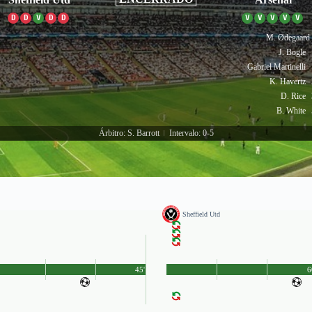
D
D
V
D
D
V
V
V
V
V
M. Ødegaard
J. Bogle
Gabriel Martinelli
K. Havertz
D. Rice
B. White
Árbitro: S. Barrott
Intervalo: 0-5
|
Sheffield Utd
45'
6