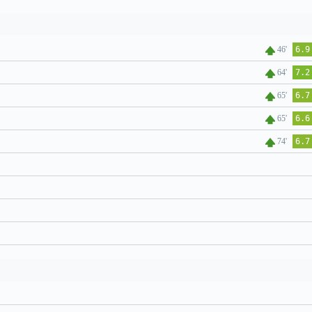
46'
6.9
64'
7.2
65'
6.7
65'
6.6
74'
6.7