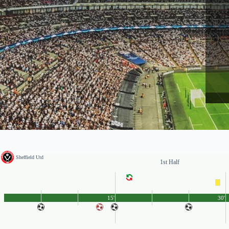
Sheffield Utd
1st Half
15'
30'