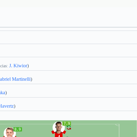
J. Kiwior
)
cias:
briel Martinelli
)
aka
)
Havertz
)
7.9
8.9
4