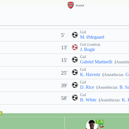
Arsenal
Gol
5'
M. Ødegaard
Gol (contra)
13'
J. Bogle
Gol
15'
Gabriel Martinelli
(
Assistên
Gol
25'
K. Havertz
(
Ga
Assistências:
Gol
39'
D. Rice
(
B. S
Assistências:
Gol
58'
B. White
(
K. 
Assistências:
9
7.9