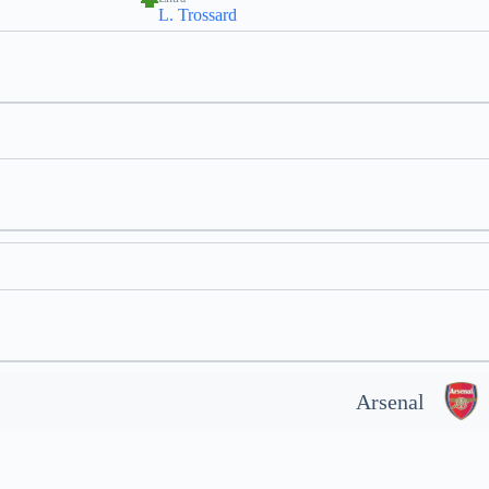
L. Trossard
Arsenal