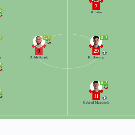
7
2
B. Saka
5
6.5
8.7
9
29
a
O. McBurnie
K. Havertz
5
8.2
2
11
Gabriel Martinelli