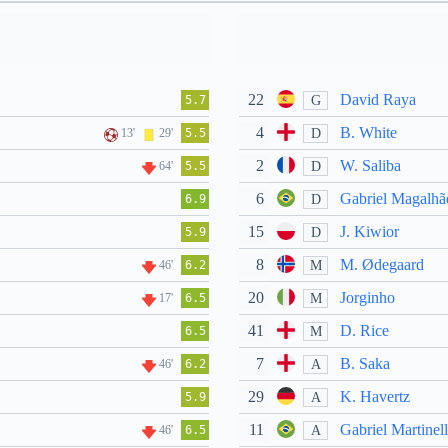
22
David Raya
G
5.7
4
B. White
D
13'
29'
5.5
2
W. Saliba
D
64'
5.5
6
Gabriel Magalhã
D
6.9
15
J. Kiwior
D
5.9
8
M. Ødegaard
M
46'
6.2
20
Jorginho
M
17'
6.5
41
D. Rice
M
6.5
7
B. Saka
A
46'
6.2
29
K. Havertz
A
5.9
11
Gabriel Martinell
A
46'
6.5