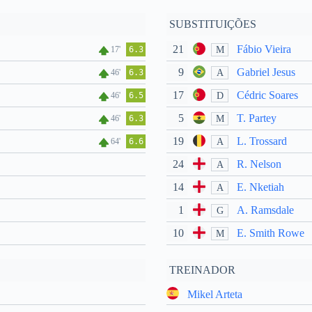
SUBSTITUIÇÕES
21
Fábio Vieira
M
17'
6.3
9
Gabriel Jesus
A
46'
6.3
17
Cédric Soares
D
46'
6.5
5
T. Partey
M
46'
6.3
19
L. Trossard
A
64'
6.6
24
R. Nelson
A
14
E. Nketiah
A
1
A. Ramsdale
G
10
E. Smith Rowe
M
TREINADOR
Mikel Arteta