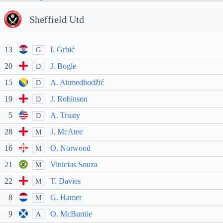
Sheffield Utd
13
I. Grbić
G
20
J. Bogle
D
15
A. Ahmedhodžić
D
19
J. Robinson
D
5
A. Trusty
D
28
J. McAtee
M
16
O. Norwood
M
21
Vinicius Souza
M
22
T. Davies
M
8
G. Hamer
M
9
O. McBurnie
A