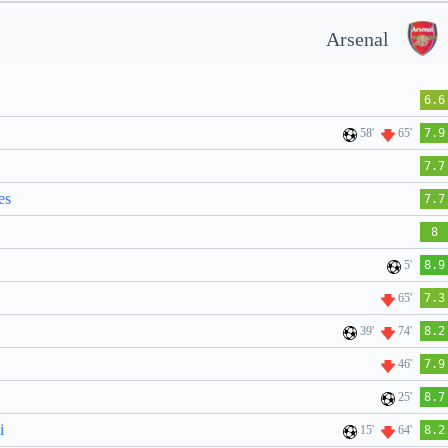
Arsenal
6.6
58'
65'
7.9
7.7
es
7.7
8
5'
8.9
65'
7.3
39'
74'
8.2
46'
7.9
25'
8.7
i
15'
64'
8.2