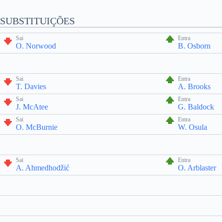
SUBSTITUIÇÕES
Sai
Entra
O. Norwood
B. Osborn
Sai
Entra
T. Davies
A. Brooks
Sai
Entra
J. McAtee
G. Baldock
Sai
Entra
O. McBurnie
W. Osula
Sai
Entra
A. Ahmedhodžić
O. Arblaster