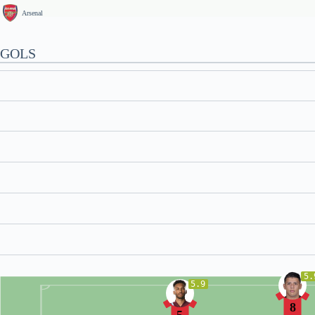
Arsenal
GOLS
5.
5.9
8
5