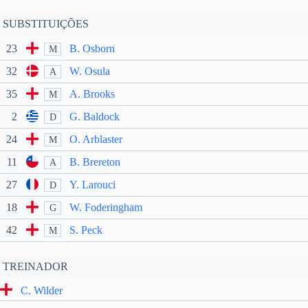
SUBSTITUIÇÕES
23
B. Osborn
M
32
W. Osula
A
35
A. Brooks
M
2
G. Baldock
D
24
O. Arblaster
M
11
B. Brereton
A
27
Y. Larouci
D
18
W. Foderingham
G
42
S. Peck
M
TREINADOR
C. Wilder