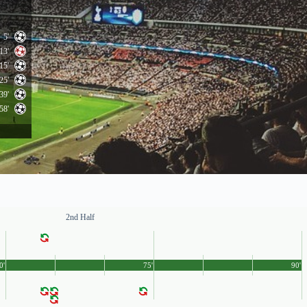
5'
13'
15'
25'
39'
58'
2nd Half
0'
75'
90'