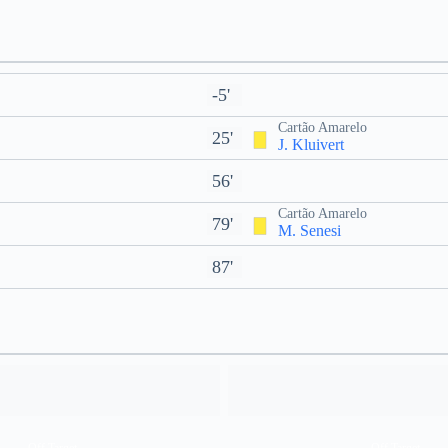
-5'
Cartão Amarelo
25'
J. Kluivert
56'
Cartão Amarelo
79'
M. Senesi
87'