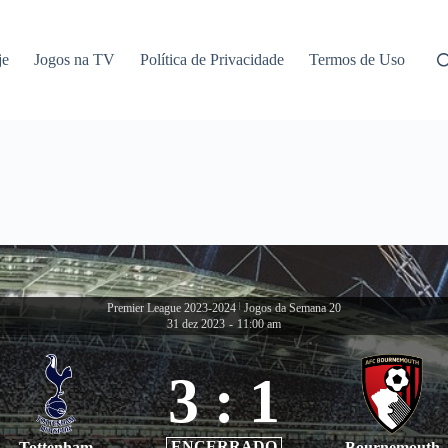
je
Jogos na TV
Política de Privacidade
Termos de Uso
Premier League 2023-2024
|
Jogos da Semana 20
31 dez 2023
-
11:00 am
3
:
1
ENCERRADO
Tottenham
Bournemouth