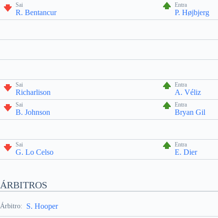
Sai
Entra
R. Bentancur
P. Højbjerg
Sai
Entra
Richarlison
A. Véliz
Sai
Entra
B. Johnson
Bryan Gil
Sai
Entra
G. Lo Celso
E. Dier
ÁRBITROS
S. Hooper
Árbitro: