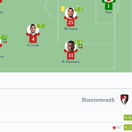
1
7.3
ert
Neto
25
7
M. Senesi
7.7
4
6.9
L. Cook
11
rra
D. Ouattara
Bournemouth
6.6
82'
6.2