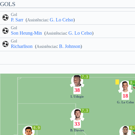
GOLS
Gol
P. Sarr
(
:
G. Lo Celso
)
Assistências
Gol
Son Heung-Min
(
:
G. Lo Celso
)
Assistências
Gol
Richarlison
(
:
B. Johnson
)
Assistências
7.3
8.
38
18
I. Udogie
G. Lo Celso
7.3
33
6.9
6.
B. Davies