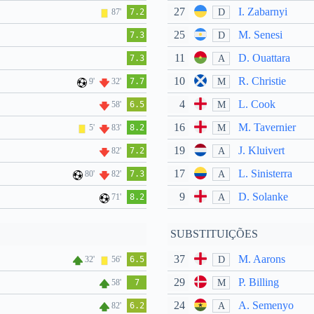
27
I. Zabarnyi
D
87'
7.2
25
M. Senesi
D
7.3
11
D. Ouattara
A
7.3
10
R. Christie
M
9'
32'
7.7
4
L. Cook
M
58'
6.5
16
M. Tavernier
M
5'
83'
8.2
19
J. Kluivert
A
82'
7.2
17
L. Sinisterra
A
80'
82'
7.3
9
D. Solanke
A
71'
8.2
SUBSTITUIÇÕES
37
M. Aarons
D
32'
56'
6.5
29
P. Billing
M
58'
7
24
A. Semenyo
A
82'
6.2