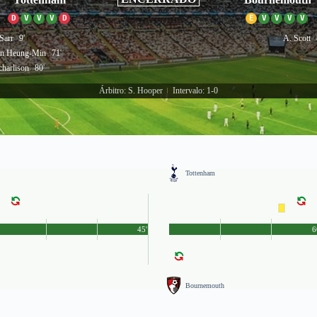
D
V
V
V
D
E
V
V
V
V
 Sarr
9'
A. Scott
n Heung-Min
71'
charlison
80'
Árbitro: S. Hooper
Intervalo: 1-0
|
Tottenham
45'
6
Bournemouth