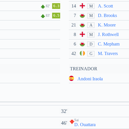
14
A. Scott
M
82'
6.3
7
D. Brooks
M
83'
6.5
21
K. Moore
A
8
J. Rothwell
M
6
C. Mepham
D
42
M. Travers
G
TREINADOR
Andoni Iraola
32'
Sai
46'
D. Ouattara