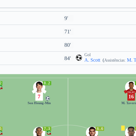
9'
71'
80'
Gol
84'
A. Scott
(
M. T
Assistências:
2
8.2
7
16
Son Heung-Min
M. Tavern
5
7.3
6.6