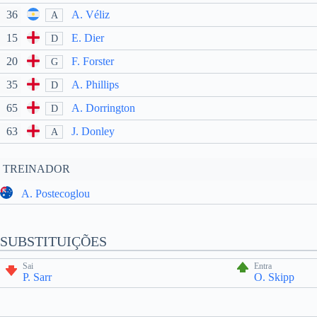
36
A. Véliz
A
15
E. Dier
D
20
F. Forster
G
35
A. Phillips
D
65
A. Dorrington
D
63
J. Donley
A
TREINADOR
A. Postecoglou
SUBSTITUIÇÕES
Sai
Entra
P. Sarr
O. Skipp