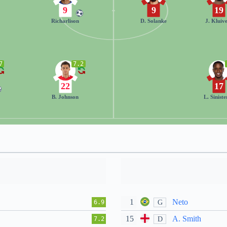
9
9
19
r
Richarlison
D. Solanke
J. Kluiv
7
7.2
22
17
B. Johnson
L. Siniste
1
Neto
G
6.9
15
A. Smith
D
7.2