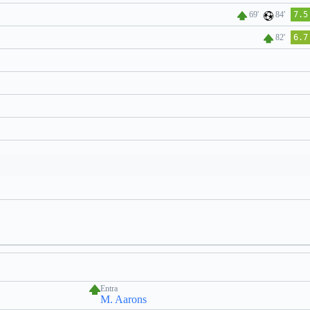
69'
84'
7.5
82'
6.7
Entra
M. Aarons