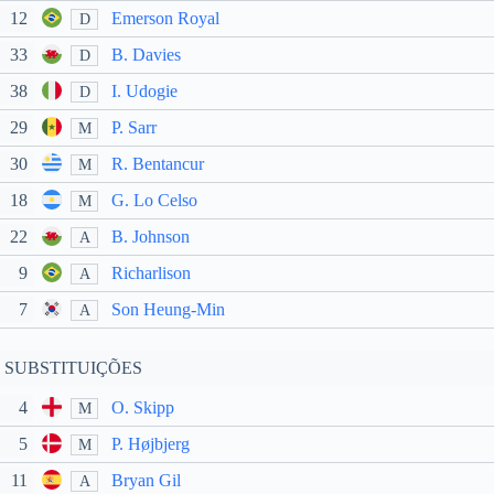
12
Emerson Royal
D
33
B. Davies
D
38
I. Udogie
D
29
P. Sarr
M
30
R. Bentancur
M
18
G. Lo Celso
M
22
B. Johnson
A
9
Richarlison
A
7
Son Heung-Min
A
SUBSTITUIÇÕES
4
O. Skipp
M
5
P. Højbjerg
M
11
Bryan Gil
A