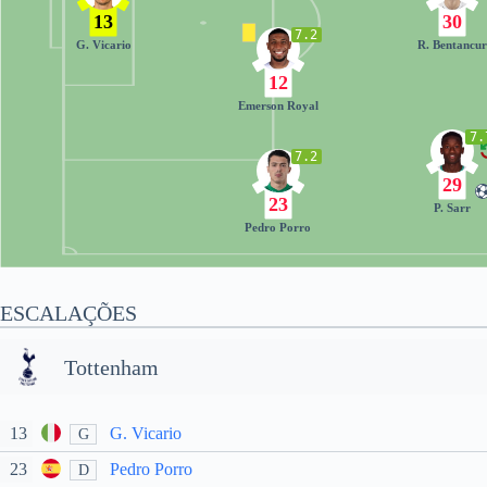
13
30
7.2
G. Vicario
R. Bentancu
12
Emerson Royal
7.
7.2
29
23
P. Sarr
Pedro Porro
ESCALAÇÕES
Tottenham
13
G. Vicario
G
23
Pedro Porro
D