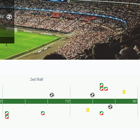
84'
2nd Half
0'
75'
90'