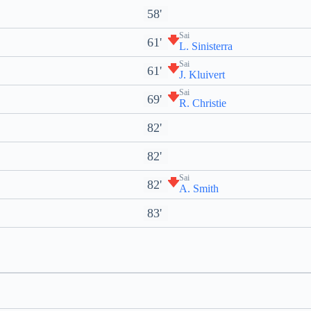
58'
Sai
61'
L. Sinisterra
Sai
61'
J. Kluivert
Sai
69'
R. Christie
82'
82'
Sai
82'
A. Smith
83'