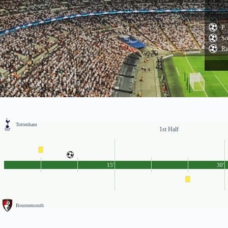
P.
So
Ri
Tottenham
1st Half
15'
30'
Bournemouth