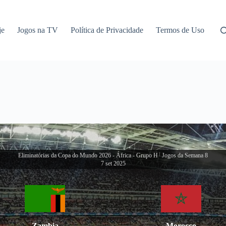
je
Jogos na TV
Política de Privacidade
Termos de Uso
Eliminatórias da Copa do Mundo 2026 - África - Grupo H
|
Jogos da Semana 8
7 set 2025
Zambia
Morocco