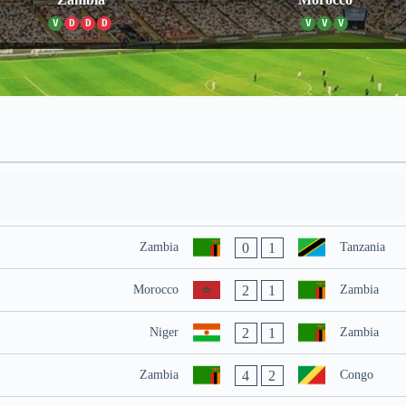
V
D
D
D
V
V
V
0
1
Zambia
Tanzania
2
1
Morocco
Zambia
2
1
Niger
Zambia
4
2
Zambia
Congo