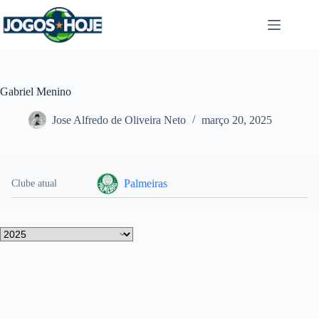
Pular
para
o
conteúdo
Gabriel Menino
Jose Alfredo de Oliveira Neto
março 20, 2025
Palmeiras
Clube atual