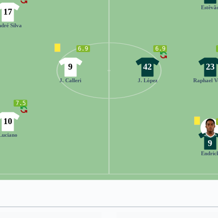
Estêvã
17
dré Silva
6.9
6.9
9
42
23
J. Calleri
J. López
Raphael V
7.5
10
Luciano
9
Endric