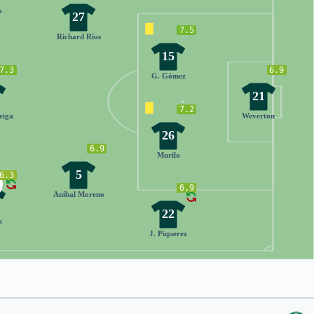
o
27
7.5
Richard Ríos
15
7.3
6.9
G. Gómez
21
7.2
eiga
Weverton
26
6.9
Murilo
5
6.3
6.9
Aníbal Moreno
22
k
J. Piquerez