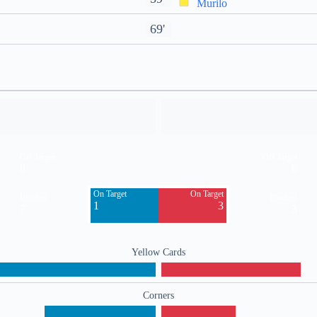
Murilo
69'
Off Target
Off Target
8
6
On Target
On Target
Blocked
Blocked
1
3
7
3
Yellow Cards
Corners