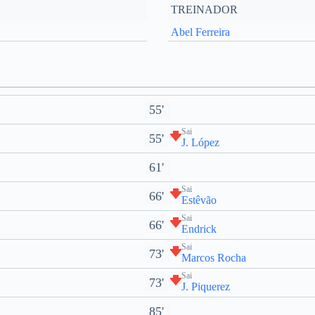
TREINADOR
Abel Ferreira
55'
Sai
55'
J. López
61'
Sai
66'
Estêvão
Sai
66'
Endrick
Sai
73'
Marcos Rocha
Sai
73'
J. Piquerez
85'