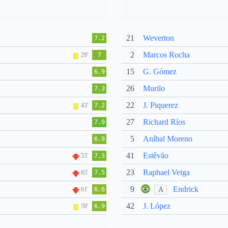
21
Weverton
7.2
2
Marcos Rocha
29'
7
15
G. Gómez
6.9
26
Murilo
7.3
22
J. Piquerez
43'
7.2
27
Richard Ríos
7.9
5
Aníbal Moreno
6.9
41
Estêvão
55'
7.3
23
Raphael Veiga
85'
7.5
9
Endrick
A
61'
6.6
42
J. López
59'
6.9