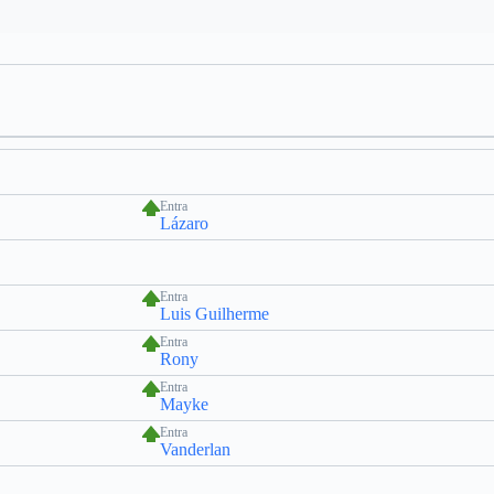
Entra
Lázaro
Entra
Luis Guilherme
Entra
Rony
Entra
Mayke
Entra
Vanderlan