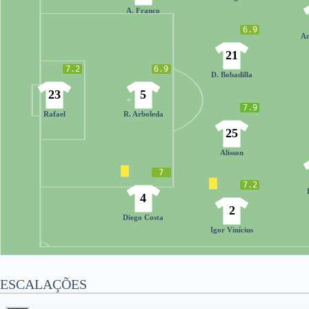
A. Franco
6.9
An
21
7.2
6.9
D. Bobadilla
23
5
7.9
Rafael
R. Arboleda
25
Alisson
7
7.2
4
2
Diego Costa
Igor Vinícius
ESCALAÇÕES