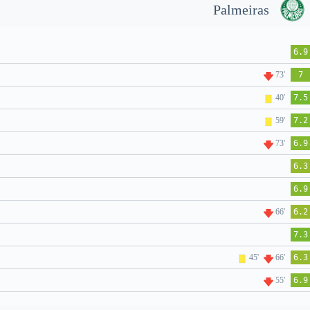
Palmeiras
6.9
73'
7
40'
7.5
59'
7.2
73'
6.9
6.3
6.9
66'
6.2
7.3
45'
66'
6.3
55'
6.9