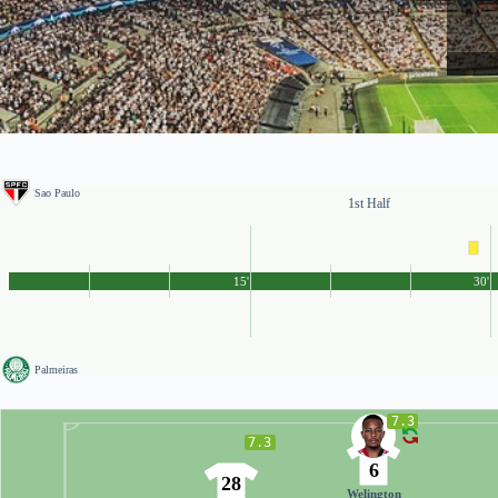
Sao Paulo
1st Half
15'
30'
Palmeiras
7.3
7.3
6
28
Welington