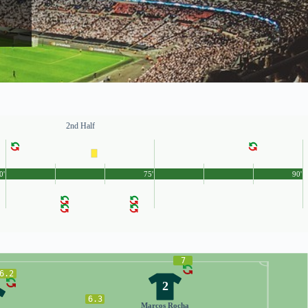
2nd Half
0'
75'
90'
7
6.2
2
6.3
Marcos Rocha