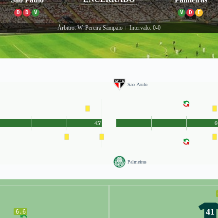
D
D
V
V
D
E
Árbitro: W. Pereira Sampaio
Intervalo: 0-0
|
Sao Paulo
45'
6
Palmeiras
41
6.6