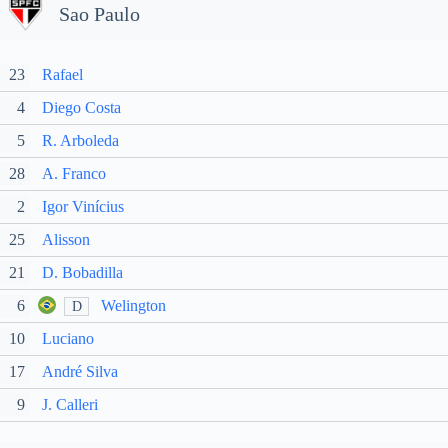
Sao Paulo
23
Rafael
4
Diego Costa
5
R. Arboleda
28
A. Franco
2
Igor Vinícius
25
Alisson
21
D. Bobadilla
6
Welington
D
10
Luciano
17
André Silva
9
J. Calleri