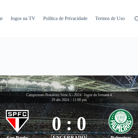
je
Jogos na TV
Política de Privacidade
Termos de Uso
Campeonato Brasileiro Série A - 2024
|
Jogos da Semana 4
29 abr 2024
-
11:00 pm
0
:
0
ENCERRADO
Sao Paulo
Palmeiras