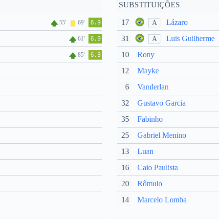
SUBSTITUIÇÕES
17
Lázaro
A
55'
69'
6.9
31
Luis Guilherme
A
61'
6.9
10
Rony
85'
6.3
12
Mayke
6
Vanderlan
32
Gustavo Garcia
35
Fabinho
25
Gabriel Menino
13
Luan
16
Caio Paulista
20
Rômulo
14
Marcelo Lomba