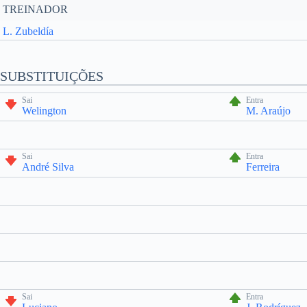
TREINADOR
L. Zubeldía
SUBSTITUIÇÕES
Sai
Entra
Welington
M. Araújo
Sai
Entra
André Silva
Ferreira
Sai
Entra