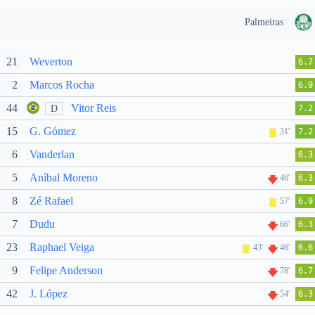
Palmeiras
21
Weverton
6.7
2
Marcos Rocha
6.9
44
Vitor Reis
D
7.2
15
G. Gómez
31'
7.2
6
Vanderlan
6.3
5
Aníbal Moreno
46'
6.3
8
Zé Rafael
57'
6.9
7
Dudu
66'
6.3
23
Raphael Veiga
43'
46'
6.6
9
Felipe Anderson
78'
6.7
42
J. López
54'
6.3