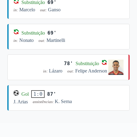
69'
Substituição
Marcelo
Ganso
in:
out:
69'
Substituição
Nonato
Martinelli
in:
out:
78'
Substituição
Lázaro
Felipe Anderson
in:
out:
87'
1:0
Gol
K. Serna
J. Arias
assistências: