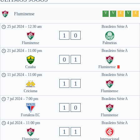
V
V
E
V
E
Fluminense
25 jul 2024
-
12:30 am
Brasileiro Série A
1
0
Fluminense
Palmeiras
21 jul 2024
-
11:00 pm
Brasileiro Série A
0
1
Cuiaba
Fluminense
11 jul 2024
-
11:00 pm
Brasileiro Série A
1
1
Criciuma
Fluminense
7 jul 2024
-
7:00 pm
Brasileiro Série A
1
0
Fortaleza EC
Fluminense
4 jul 2024
-
11:00 pm
Brasileiro Série A
1
1
Fluminense
Internacional