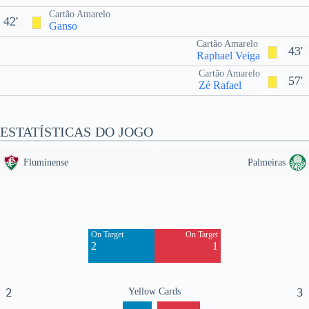
Cartão Amarelo
42'
Ganso
Cartão Amarelo
43'
Raphael Veiga
Cartão Amarelo
57'
Zé Rafael
ESTATÍSTICAS DO JOGO
Fluminense
Palmeiras
Off Target
Off Target
7
6
On Target
On Target
Blocked
Blocked
2
1
5
4
2
Yellow Cards
3