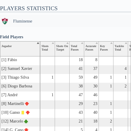
PLAYERS STATISTICS
Fluminense
Field Players
Jogador
Shots
Shots On
Total
Accurate
Key
Tackles
T
Total
Target
Passes
Passes
Passes
Total
B
[1] Fábio
18
8
[2] Samuel Xavier
41
37
4
[3] Thiago Silva
1
59
49
1
1
[6] Diogo Barbosa
38
30
1
2
[7] André
1
47
46
[8] Martinelli
29
23
1
[10] Ganso
43
40
1
[12] Marcelo
21
18
2
[14] G. Cano
5
4
1