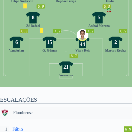
Felipe Anderson
Raphael Veiga
Dudu
6.9
6.3
8
5
Zé Rafael
Aníbal Moreno
6.3
7.2
7.2
6.9
6
15
2
44
Vanderlan
G. Gómez
Vitor Reis
Marcos Rocha
6.7
21
Weverton
ESCALAÇÕES
Fluminense
1
Fábio
6.9