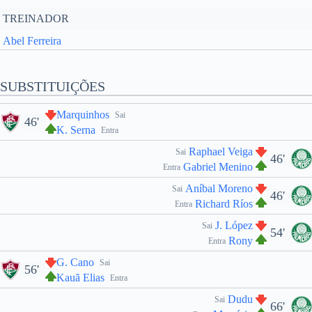
TREINADOR
Abel Ferreira
SUBSTITUIÇÕES
Marquinhos
Sai
46'
K. Serna
Entra
Raphael Veiga
Sai
46'
Gabriel Menino
Entra
Aníbal Moreno
Sai
46'
Richard Ríos
Entra
J. López
Sai
54'
Rony
Entra
G. Cano
Sai
56'
Kauã Elias
Entra
Dudu
Sai
66'