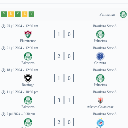
V
E
V
E
V
Palmeiras
25 jul 2024
-
12:30 am
Brasileiro Série A
1
0
Fluminense
Palmeiras
21 jul 2024
-
12:00 am
Brasileiro Série A
2
0
Palmeiras
Cruzeiro
18 jul 2024
-
12:30 am
Brasileiro Série A
1
0
Botafogo
Palmeiras
11 jul 2024
-
10:30 pm
Brasileiro Série A
3
1
Palmeiras
Atletico Goianiense
7 jul 2024
-
9:30 pm
Brasileiro Série A
2
0