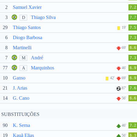
2
Samuel Xavier
7.2
3
Thiago Silva
D
7.7
29
Thiago Santos
19'
7.5
6
Diogo Barbosa
7.3
8
Martinelli
69'
6.6
7
André
M
7.3
77
Marquinhos
A
46'
6.9
10
Ganso
42'
69'
6.9
21
J. Arias
87'
7.6
14
G. Cano
56'
6.6
SUBSTITUIÇÕES
90
K. Serna
46'
7.2
19
Kauã Elias
56'
6.3