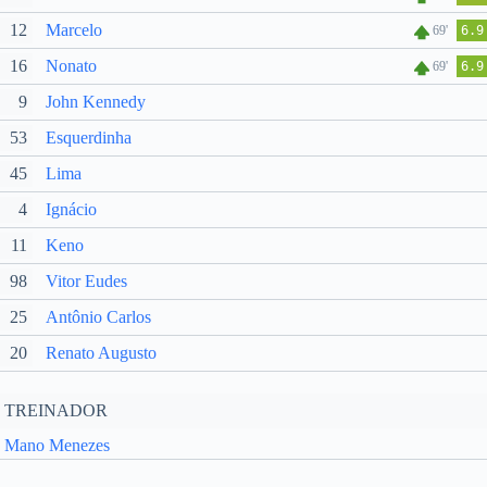
12
Marcelo
69'
6.9
16
Nonato
69'
6.9
9
John Kennedy
53
Esquerdinha
45
Lima
4
Ignácio
11
Keno
98
Vitor Eudes
25
Antônio Carlos
20
Renato Augusto
TREINADOR
Mano Menezes