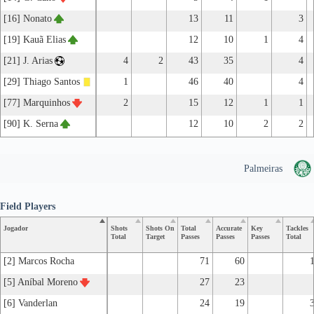
[16] Nonato
13
11
3
[19] Kauã Elias
12
10
1
4
[21] J. Arias
4
2
43
35
4
[29] Thiago Santos
1
46
40
4
[77] Marquinhos
2
15
12
1
1
[90] K. Serna
12
10
2
2
Palmeiras
Field Players
Jogador
Shots
Shots On
Total
Accurate
Key
Tackles
Total
Target
Passes
Passes
Passes
Total
[2] Marcos Rocha
71
60
[5] Aníbal Moreno
27
23
[6] Vanderlan
24
19