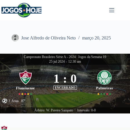
Pular
para
o
conteúdo
Jose Alfredo de Oliveira Neto
março 20, 2025
Campeonato Brasileiro Série A - 2024
|
Jogos da Semana 19
25 jul 2024
-
12:30 am
1
:
0
Fluminense
ENCERRADO
Palmeiras
J. Arias
87'
Árbitro: W. Pereira Sampaio
Intervalo: 0-0
|