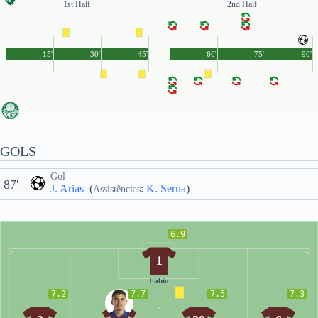
1st Half
2nd Half
15'
30'
45'
60'
75'
90'
GOLS
Gol
87'
J. Arias
(
:
K. Serna
)
Assistências
6.9
1
Fábio
7.2
7.7
7.5
7.3