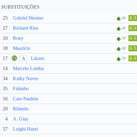
SUBSTITUIÇÕES
25
Gabriel Menino
46'
6.3
27
Richard Ríos
46'
6.3
10
Rony
54'
6.5
18
Maurício
66'
6.5
17
Lázaro
A
78'
6.3
14
Marcelo Lomba
34
Kaiky Naves
35
Fabinho
16
Caio Paulista
20
Rômulo
4
A. Giay
57
Luighi Hanri