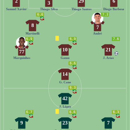
2
29
6
3
Samuel Xavier
Thiago Silva
Thiago Santos
Diogo Barbosa
6.6
7.3
8
7
Martinelli
André
6.9
6.9
7.6
10
21
77
Marquinhos
Ganso
J. Arias
6.6
14
G. Cano
6.3
42
J. López
6.7
6.6
6.3
9
23
7