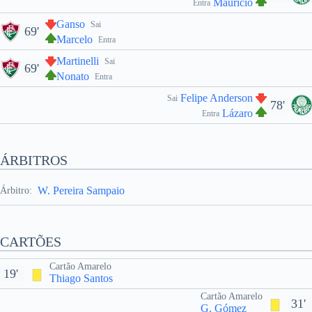
Maurício
Entra
Ganso
Sai
69'
Marcelo
Entra
Martinelli
Sai
69'
Nonato
Entra
Felipe Anderson
Sai
78'
Lázaro
Entra
ÁRBITROS
W. Pereira Sampaio
Árbitro:
CARTÕES
Cartão Amarelo
19'
Thiago Santos
Cartão Amarelo
31'
G. Gómez