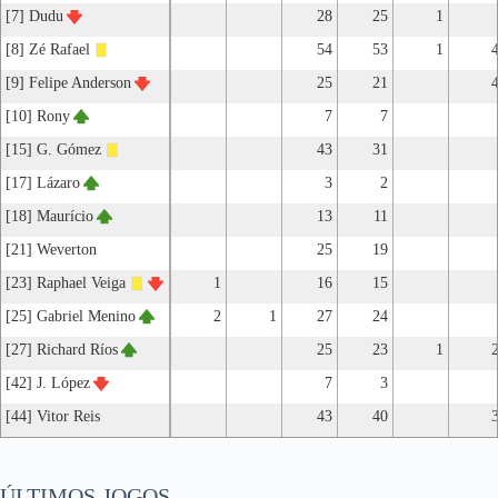
[7] Dudu
28
25
1
[8] Zé Rafael
54
53
1
[9] Felipe Anderson
25
21
[10] Rony
7
7
[15] G. Gómez
43
31
[17] Lázaro
3
2
[18] Maurício
13
11
[21] Weverton
25
19
[23] Raphael Veiga
1
16
15
[25] Gabriel Menino
2
1
27
24
[27] Richard Ríos
25
23
1
[42] J. López
7
3
[44] Vitor Reis
43
40
ÚLTIMOS JOGOS